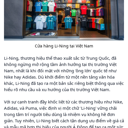
Cửa hàng Li-Ning tại Việt Nam
Li-Ning, thương hiệu thể thao xuất sắc từ Trung Quốc, đã
không ngừng mở rộng tầm ảnh hưởng tại thị trường Việt
Nam, nhất là khi đối mặt với những 'ông lớn' quốc tế như
Nike hay Adidas. Dù khởi điểm từ một nền tảng văn hóa
khác, Li-Ning đã tạo ra một bản sắc riêng biệt thông qua việc
hiểu rõ nhu cầu và xu hướng của thị trường Việt Nam.
Với sự cạnh tranh đầy khốc liệt từ các thương hiệu như Nike,
Adidas, và Puma, việc định vị một chữ 'Li-Ning' vững chãi
trong tâm trí người tiêu dùng là nhiệm vụ không hề đơn
giản. Tuy nhiên, Li-Ning biết cách tận dụng ưu điểm về giá cả
và mẫu mã hợp thị hiếu của người Á Đông để tạo ra một sức