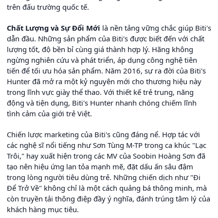
trên đấu trường quốc tế.
Chất Lượng và Sự Đổi Mới
là nền tảng vững chắc giúp Biti's
dẫn đầu. Những sản phẩm của Biti's được biết đến với chất
lượng tốt, độ bền bỉ cùng giá thành hợp lý. Hãng không
ngừng nghiên cứu và phát triển, áp dụng công nghệ tiên
tiến để tối ưu hóa sản phẩm. Năm 2016, sự ra đời của Biti's
Hunter đã mở ra một kỷ nguyên mới cho thương hiệu này
trong lĩnh vực giày thể thao. Với thiết kế trẻ trung, năng
động và tiện dụng, Biti's Hunter nhanh chóng chiếm lĩnh
tình cảm của giới trẻ Việt.
Chiến lược marketing của Biti's cũng đáng nể. Hợp tác với
các nghệ sĩ nổi tiếng như Sơn Tùng M-TP trong ca khúc "Lạc
Trôi," hay xuất hiện trong các MV của Soobin Hoàng Sơn đã
tạo nên hiệu ứng lan tỏa mạnh mẽ, đặt dấu ấn sâu đậm
trong lòng người tiêu dùng trẻ. Những chiến dịch như "Đi
Để Trở Về" không chỉ là một cách quảng bá thông minh, mà
còn truyền tải thông điệp đầy ý nghĩa, đánh trúng tâm lý của
khách hàng mục tiêu.