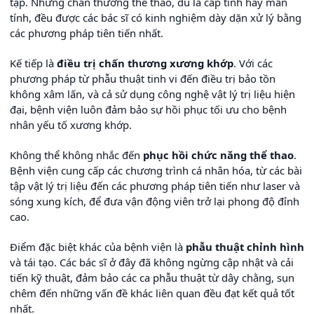
tạp. Những chấn thương thể thao, dù là cấp tính hay mãn
tính, đều được các bác sĩ có kinh nghiệm dày dặn xử lý bằng
các phương pháp tiên tiến nhất.
Kế tiếp là
điều trị chấn thương xương khớp
. Với các
phương pháp từ phẫu thuật tinh vi đến điều trị bảo tồn
không xâm lấn, và cả sử dụng công nghệ vật lý trị liệu hiện
đại, bệnh viện luôn đảm bảo sự hồi phục tối ưu cho bệnh
nhân yếu tố xương khớp.
Không thể không nhắc đến
phục hồi chức năng thể thao
.
Bệnh viện cung cấp các chương trình cá nhân hóa, từ các bài
tập vật lý trị liệu đến các phương pháp tiên tiến như laser và
sóng xung kích, để đưa vận động viên trở lại phong độ đỉnh
cao.
Điểm đặc biệt khác của bệnh viện là
phẫu thuật chỉnh hình
và tái tạo. Các bác sĩ ở đây đã không ngừng cập nhật và cải
tiến kỹ thuật, đảm bảo các ca phẫu thuật từ dây chằng, sụn
chêm đến những vấn đề khác liên quan đều đạt kết quả tốt
nhất.