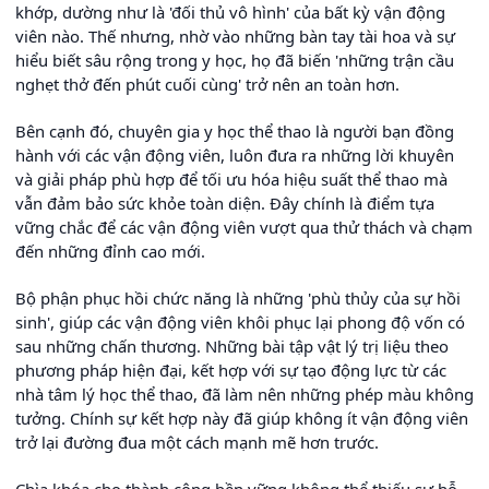
khớp, dường như là 'đối thủ vô hình' của bất kỳ vận động
viên nào. Thế nhưng, nhờ vào những bàn tay tài hoa và sự
hiểu biết sâu rộng trong y học, họ đã biến 'những trận cầu
nghẹt thở đến phút cuối cùng' trở nên an toàn hơn.
Bên cạnh đó, chuyên gia y học thể thao là người bạn đồng
hành với các vận động viên, luôn đưa ra những lời khuyên
và giải pháp phù hợp để tối ưu hóa hiệu suất thể thao mà
vẫn đảm bảo sức khỏe toàn diện. Đây chính là điểm tựa
vững chắc để các vận động viên vượt qua thử thách và chạm
đến những đỉnh cao mới.
Bộ phận phục hồi chức năng là những 'phù thủy của sự hồi
sinh', giúp các vận động viên khôi phục lại phong độ vốn có
sau những chấn thương. Những bài tập vật lý trị liệu theo
phương pháp hiện đại, kết hợp với sự tạo động lực từ các
nhà tâm lý học thể thao, đã làm nên những phép màu không
tưởng. Chính sự kết hợp này đã giúp không ít vận động viên
trở lại đường đua một cách mạnh mẽ hơn trước.