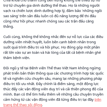
Chìa khóa cho thành công bền vững không thể thiếu sự hỗ
trợ từ chuyên gia dinh dưỡng thể thao. Họ là những người
vạch ra chiến lược dinh dưỡng hợp lý, đảm bảo 'những ngôi
sao sáng' trên sân đấu luôn có đủ năng lượng để thi đấu
cũng như hồi phục nhanh chóng sau các trận đấu căng
thẳng.
Cuối cùng, không thể không nhắc đến sự nỗ lực của các điều
dưỡng viên nhiệt huyết, luôn bên cạnh bệnh nhân trong
suốt quá trình điều trị và hồi phục. Họ đóng góp một phần
rất lớn vào sự an toàn và hài lòng của tất cả bệnh nhân ghé
thăm bệnh viện.
Đội ngũ y tế tại Bệnh viện Thể thao Việt Nam không ngừng
phát triển bản thân thông qua các chương trình hợp tác quốc
tế và nghiên cứu chuyên sâu, mang lại những phương pháp
điều trị tối ưu nhất. Đây chính là điểm sáng, một động lực
thúc đẩy các vận động viên duy trì và cải thiện phong độ của
mình. Bạn có thể tìm hiểu thêm về những câu chuyện truyền
cảm hứng từ các vận động viên đã từng điều trị tại đây
trên
trang thể thao sôi động
.