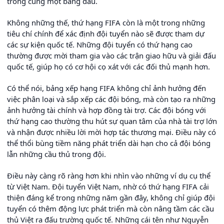
trong cùng một bảng đấu.
Không những thế, thứ hạng FIFA còn là một trong những
tiêu chí chính để xác định đội tuyển nào sẽ được tham dự
các sự kiện quốc tế. Những đội tuyển có thứ hạng cao
thường được mời tham gia vào các trận giao hữu và giải đấu
quốc tế, giúp họ có cơ hội cọ xát với các đối thủ mạnh hơn.
Có thể nói, bảng xếp hạng FIFA không chỉ ảnh hưởng đến
việc phân loại và sắp xếp các đội bóng, mà còn tạo ra những
ảnh hưởng tài chính và hợp đồng tài trợ. Các đội bóng với
thứ hạng cao thường thu hút sự quan tâm của nhà tài trợ lớn
và nhận được nhiều lời mời hợp tác thương mại. Điều này có
thể thổi bùng tiềm năng phát triển dài hạn cho cả đội bóng
lẫn những cầu thủ trong đội.
Điều này càng rõ ràng hơn khi nhìn vào những ví dụ cụ thể
từ Việt Nam. Đội tuyển Việt Nam, nhờ có thứ hạng FIFA cải
thiện đáng kể trong những năm gần đây, không chỉ giúp đội
tuyển có thêm động lực phát triển mà còn nâng tầm các cầu
thủ Việt ra đấu trường quốc tế. Những cái tên như Nguyễn