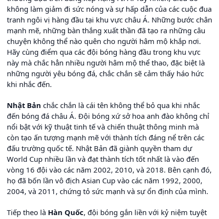
không làm giảm đi sức nóng và sự hấp dẫn của các cuộc đua
tranh ngôi vị hàng đầu tại khu vực châu Á. Những bước chân
mạnh mẽ, những bàn thắng xuất thần đã tạo ra những câu
chuyện không thể nào quên cho người hâm mộ khắp nơi.
Hãy cùng điểm qua các đội bóng hàng đầu trong khu vực
này mà chắc hẳn nhiều người hâm mộ thể thao, đặc biệt là
những người yêu bóng đá, chắc chắn sẽ cảm thấy háo hức
khi nhắc đến.
Nhật Bản
chắc chắn là cái tên không thể bỏ qua khi nhắc
đến bóng đá châu Á. Đội bóng xứ sở hoa anh đào không chỉ
nổi bật với kỹ thuật tinh tế và chiến thuật thông minh mà
còn tạo ấn tượng mạnh mẽ với thành tích đáng nể trên các
đấu trường quốc tế. Nhật Bản đã giành quyền tham dự
World Cup nhiều lần và đạt thành tích tốt nhất là vào đến
vòng 16 đội vào các năm 2002, 2010, và 2018. Bên cạnh đó,
họ đã bốn lần vô địch Asian Cup vào các năm 1992, 2000,
2004, và 2011, chứng tỏ sức mạnh và sự ổn định của mình.
Tiếp theo là
Hàn Quốc
, đội bóng gắn liền với kỷ niệm tuyệt