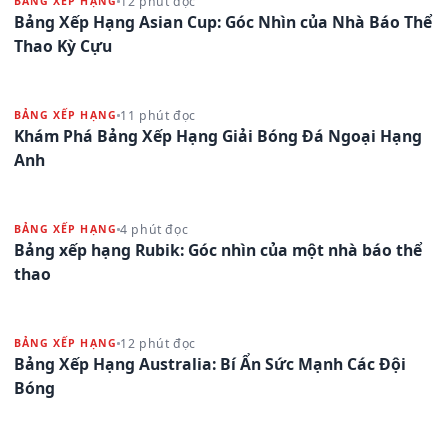
12 phút đọc
BẢNG XẾP HẠNG
Bảng Xếp Hạng Asian Cup: Góc Nhìn của Nhà Báo Thể
Thao Kỳ Cựu
11 phút đọc
BẢNG XẾP HẠNG
Khám Phá Bảng Xếp Hạng Giải Bóng Đá Ngoại Hạng
Anh
4 phút đọc
BẢNG XẾP HẠNG
Bảng xếp hạng Rubik: Góc nhìn của một nhà báo thể
thao
12 phút đọc
BẢNG XẾP HẠNG
Bảng Xếp Hạng Australia: Bí Ẩn Sức Mạnh Các Đội
Bóng