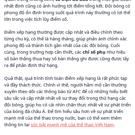
nhất định cũng có ảnh hưởng tới điểm tổng kết. Đội bóng có
phong độ ổn định trong suốt quá trình này thường có lợi thế
lớn trong việc tích lũy điểm số.
Điểm xếp hạng thường được cập nhật và điều chỉnh theo
từng chu kỳ, có thể là hàng tháng, giúp phản ánh chính xác
phong độ và thành tích gần nhất của các đội bóng. Cuối
cùng, trong trường hợp cần thiết, các
chỉ số phụ
như hiệu
số bàn thắng thua hay số bàn thắng ghi được cũng được lấy
ra để phân định thứ hạng.
Quả thật, quá trình tính toán điểm xếp hạng là rất phức tạp
và đầy thách thức. Chính vì thế, người hâm mộ cần thường
xuyên theo dõi các thông báo từ AFC để có những hiểu biết
sâu sắc và cập nhật nhất về sự thay đổi trong thứ hạng các
đội bóng, giúp họ có cái nhìn chân thực nhất về sự phát triển
của bóng đá châu Á. Để tìm hiểu sâu hơn về sự phát triển
mạnh mẽ của thể thao trong nước, bạn có thể xem thêm
thông tin tại
sức bật mạnh mẽ của thể thao Việt Nam
.