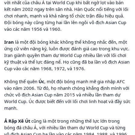
vời nhất của châu Á tại World Cup khi bất ngờ lọt vào bán
kết năm 2002 ngay trên sân nhà. Hàn Quốc nổi tiếng với lối
chơi nhanh, mạnh và khả năng tổ chức trận đấu hiệu quả.
Đội bóng này cũng từng hai lần lên ngôi vô địch Asian Cup
vào các năm 1956 và 1960.
Iran
là một đội bóng khác không thể không nhắc đến, một
ứng cử viên nặng ký, luôn được đánh giá cao trong khu vực.
Iran giành quyền tham dự World Cup nhiều lần với lối chơi
kỹ thuật và thể lực đáng nể. Họ cũng đã ba lần vô địch Asian
Cup vào các năm 1968, 1972, và 1976.
Không thể quên
Úc
, một đội bóng mạnh mẽ gia nhập AFC
vào năm 2006. Từ đó, họ nhanh chóng khẳng định mình với
chức vô địch Asian Cup năm 2015 và nhiều lần tham dự
World Cup. Úc được biết đến với lối chơi linh hoạt và đầy sức
mạnh.
Ả Rập Xê Út
cũng là một trong những thế lực lớn trong
bóng đá châu Á, với nhiều lần tham dự World Cup và từng
vô địch Asian Cup ba lần vào các năm 1984, 1988, và 1996.