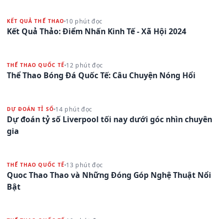
10 phút đọc
KẾT QUẢ THỂ THAO
Kết Quả Thảo: Điểm Nhấn Kinh Tế - Xã Hội 2024
12 phút đọc
THỂ THAO QUỐC TẾ
Thể Thao Bóng Đá Quốc Tế: Câu Chuyện Nóng Hổi
14 phút đọc
DỰ ĐOÁN TỈ SỐ
Dự đoán tỷ số Liverpool tối nay dưới góc nhìn chuyên
gia
13 phút đọc
THỂ THAO QUỐC TẾ
Quoc Thao Thao và Những Đóng Góp Nghệ Thuật Nổi
Bật