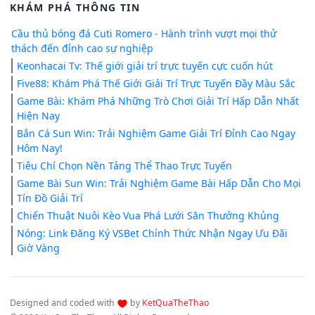
KHÁM PHÁ THÔNG TIN
Cầu thủ bóng đá Cuti Romero - Hành trình vượt mọi thử
thách đến đỉnh cao sự nghiệp
Keonhacai Tv: Thế giới giải trí trực tuyến cực cuốn hút
Five88: Khám Phá Thế Giới Giải Trí Trực Tuyến Đầy Màu Sắc
Game Bài: Khám Phá Những Trò Chơi Giải Trí Hấp Dẫn Nhất
Hiện Nay
Bắn Cá Sun Win: Trải Nghiệm Game Giải Trí Đỉnh Cao Ngay
Hôm Nay!
Tiêu Chí Chọn Nền Tảng Thể Thao Trực Tuyến
Game Bài Sun Win: Trải Nghiệm Game Bài Hấp Dẫn Cho Mọi
Tín Đồ Giải Trí
Chiến Thuật Nuôi Kèo Vua Phá Lưới Săn Thưởng Khủng
Nóng: Link Đăng Ký VSBet Chính Thức Nhận Ngay Ưu Đãi
Giờ Vàng
Designed and coded with
by
KetQuaTheThao