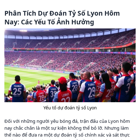
Phân Tích Dự Đoán Tỷ Số Lyon Hôm
Nay: Các Yếu Tố Ảnh Hưởng
Yếu tố dự đoán tỷ số Lyon
Đối với những người yêu bóng đá, trận đấu của Lyon hôm
nay chắc chắn là một sự kiện không thể bỏ lỡ. Nhưng làm
thế nào để đưa ra một dự đoán tỷ số chính xác và sát thực