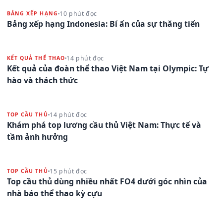
10 phút đọc
BẢNG XẾP HẠNG
Bảng xếp hạng Indonesia: Bí ẩn của sự thăng tiến
14 phút đọc
KẾT QUẢ THỂ THAO
Kết quả của đoàn thể thao Việt Nam tại Olympic: Tự
hào và thách thức
14 phút đọc
TOP CẦU THỦ
Khám phá top lương cầu thủ Việt Nam: Thực tế và
tầm ảnh hưởng
15 phút đọc
TOP CẦU THỦ
Top cầu thủ dùng nhiều nhất FO4 dưới góc nhìn của
nhà báo thể thao kỳ cựu