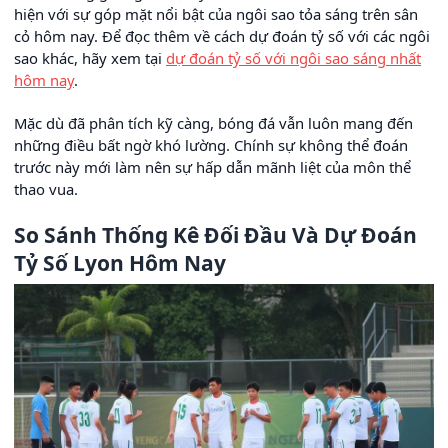
hiện với sự góp mặt nổi bật của ngôi sao tỏa sáng trên sân
cỏ hôm nay. Để đọc thêm về cách dự đoán tỷ số với các ngôi
sao khác, hãy xem tại
dự đoán tỷ số với ngôi sao sáng nhất
hôm nay
.
Mặc dù đã phân tích kỹ càng, bóng đá vẫn luôn mang đến
những điều bất ngờ khó lường. Chính sự không thể đoán
trước này mới làm nên sự hấp dẫn mãnh liệt của môn thể
thao vua.
So Sánh Thống Kê Đối Đầu Và Dự Đoán
Tỷ Số Lyon Hôm Nay