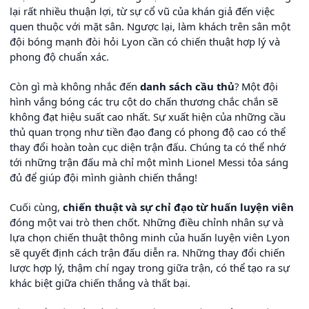
lại rất nhiều thuận lợi, từ sự cổ vũ của khán giả đến việc
quen thuộc với mặt sân. Ngược lại, làm khách trên sân một
đội bóng mạnh đòi hỏi Lyon cần có chiến thuật hợp lý và
phong độ chuẩn xác.
Còn gì mà không nhắc đến
danh sách cầu thủ
? Một đội
hình vắng bóng các trụ cột do chấn thương chắc chắn sẽ
không đạt hiệu suất cao nhất. Sự xuất hiện của những cầu
thủ quan trọng như tiền đạo đang có phong độ cao có thể
thay đổi hoàn toàn cục diện trận đấu. Chúng ta có thể nhớ
tới những trận đấu mà chỉ một mình Lionel Messi tỏa sáng
đủ để giúp đội mình giành chiến thắng!
Cuối cùng,
chiến thuật và sự chỉ đạo từ huấn luyện viên
đóng một vai trò then chốt. Những điều chỉnh nhân sự và
lựa chọn chiến thuật thông minh của huấn luyện viên Lyon
sẽ quyết định cách trận đấu diễn ra. Những thay đổi chiến
lược hợp lý, thậm chí ngay trong giữa trận, có thể tạo ra sự
khác biệt giữa chiến thắng và thất bại.