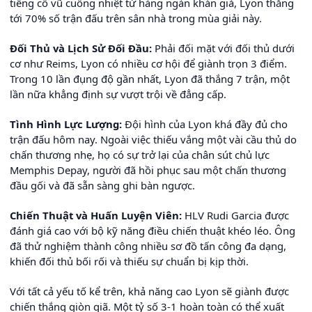
tiếng cổ vũ cuồng nhiệt từ hàng ngàn khán giả, Lyon thắng
tới 70% số trận đấu trên sân nhà trong mùa giải này.
Đối Thủ và Lịch Sử Đối Đầu:
Phải đối mặt với đối thủ dưới
cơ như Reims, Lyon có nhiều cơ hội để giành trọn 3 điểm.
Trong 10 lần đụng độ gần nhất, Lyon đã thắng 7 trận, một
lần nữa khẳng định sự vượt trội về đẳng cấp.
Tình Hình Lực Lượng:
Đội hình của Lyon khá đầy đủ cho
trận đấu hôm nay. Ngoài việc thiếu vắng một vài cầu thủ do
chấn thương nhẹ, họ có sự trở lại của chân sút chủ lực
Memphis Depay, người đã hồi phục sau một chấn thương
đầu gối và đã sẵn sàng ghi bàn ngược.
Chiến Thuật và Huấn Luyện Viên:
HLV Rudi Garcia được
đánh giá cao với bộ kỹ năng điều chiến thuật khéo léo. Ông
đã thử nghiệm thành công nhiều sơ đồ tấn công đa dạng,
khiến đối thủ bối rối và thiếu sự chuẩn bị kịp thời.
Với tất cả yếu tố kể trên, khả năng cao Lyon sẽ giành được
chiến thắng giòn giã. Một tỷ số 3-1 hoàn toàn có thể xuất