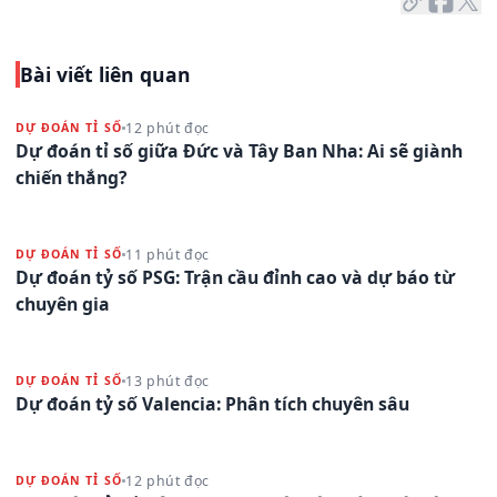
Bài viết liên quan
12 phút đọc
DỰ ĐOÁN TỈ SỐ
Dự đoán tỉ số giữa Đức và Tây Ban Nha: Ai sẽ giành
chiến thắng?
11 phút đọc
DỰ ĐOÁN TỈ SỐ
Dự đoán tỷ số PSG: Trận cầu đỉnh cao và dự báo từ
chuyên gia
13 phút đọc
DỰ ĐOÁN TỈ SỐ
Dự đoán tỷ số Valencia: Phân tích chuyên sâu
12 phút đọc
DỰ ĐOÁN TỈ SỐ