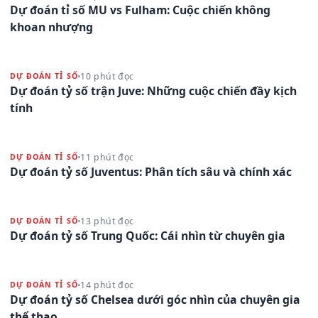
Dự đoán tỉ số MU vs Fulham: Cuộc chiến không
khoan nhượng
10 phút đọc
DỰ ĐOÁN TỈ SỐ
Dự đoán tỷ số trận Juve: Những cuộc chiến đầy kịch
tính
11 phút đọc
DỰ ĐOÁN TỈ SỐ
Dự đoán tỷ số Juventus: Phân tích sâu và chính xác
13 phút đọc
DỰ ĐOÁN TỈ SỐ
Dự đoán tỷ số Trung Quốc: Cái nhìn từ chuyên gia
14 phút đọc
DỰ ĐOÁN TỈ SỐ
Dự đoán tỷ số Chelsea dưới góc nhìn của chuyên gia
thể thao