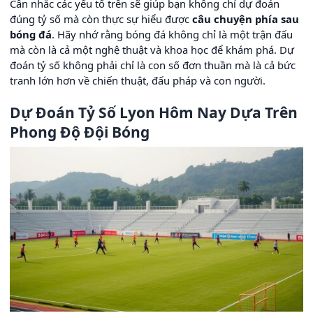
Cân nhắc các yếu tố trên sẽ giúp bạn không chỉ dự đoán
đúng tỷ số mà còn thực sự hiểu được
câu chuyện phía sau
bóng đá
. Hãy nhớ rằng bóng đá không chỉ là một trận đấu
mà còn là cả một nghệ thuật và khoa học để khám phá. Dự
đoán tỷ số không phải chỉ là con số đơn thuần mà là cả bức
tranh lớn hơn về chiến thuật, đấu pháp và con người.
Dự Đoán Tỷ Số Lyon Hôm Nay Dựa Trên
Phong Độ Đội Bóng