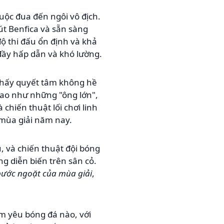
uộc đua đến ngôi vô địch.
út Benfica và sẵn sàng
độ thi đấu ổn định và khả
đầy hấp dẫn và khó lường.
hấy quyết tâm không hề
cao như những "ông lớn",
chiến thuật lối chơi linh
 mùa giải năm nay.
ủ, và chiến thuật đội bóng
ng diễn biến trên sân cỏ.
bước ngoặt của mùa giải
,
im yêu bóng đá nào, với