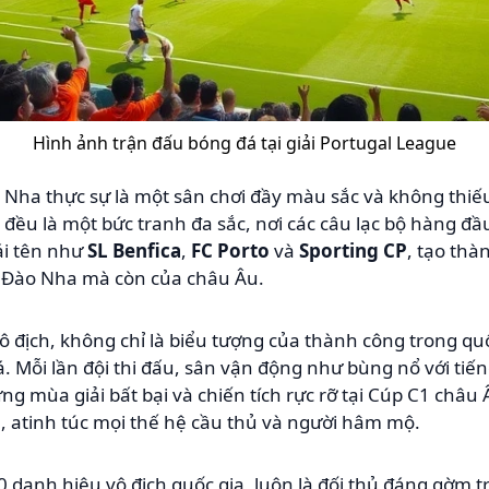
Hình ảnh trận đấu bóng đá tại giải Portugal League
 Nha thực sự là một sân chơi đầy màu sắc và không thi
 đều là một bức tranh đa sắc, nơi các câu lạc bộ hàng đầ
ái tên như
SL Benfica
,
FC Porto
và
Sporting CP
, tạo th
 Đào Nha mà còn của châu Âu.
vô địch, không chỉ là biểu tượng của thành công trong q
 Mỗi lần đội thi đấu, sân vận động như bùng nổ với tiế
g mùa giải bất bại và chiến tích rực rỡ tại Cúp C1 châ
á, atinh túc mọi thế hệ cầu thủ và người hâm mộ.
0 danh hiệu vô địch quốc gia, luôn là đối thủ đáng gờm t