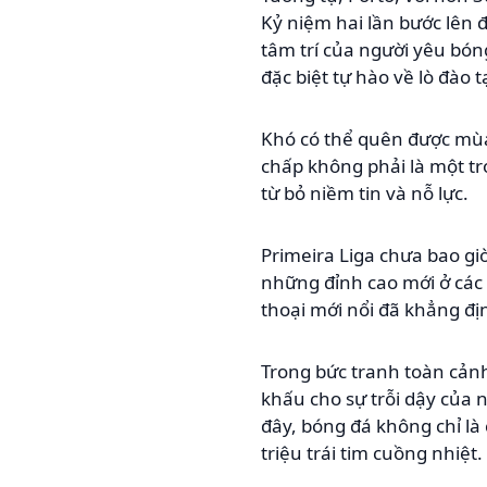
Kỷ niệm hai lần bước lên
tâm trí của người yêu bó
đặc biệt tự hào về lò đào 
Khó có thể quên được mùa
chấp không phải là một t
từ bỏ niềm tin và nỗ lực.
Primeira Liga chưa bao gi
những đỉnh cao mới ở các 
thoại mới nổi đã khẳng địn
Trong bức tranh toàn cảnh
khấu cho sự trỗi dậy của 
đây, bóng đá không chỉ là
triệu trái tim cuồng nhiệt.