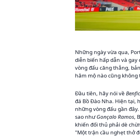
Những ngày vừa qua, Portu
diễn biến hấp dẫn và gay c
vòng đấu căng thẳng, bản
hâm mộ nào cũng không t
Đầu tiên, hãy nói về
Benfi
đá Bồ Đào Nha. Hiện tại, 
những vòng đấu gần đây. N
sao như
Gonçalo Ramos
, 
khiến đối thủ phải dè ch
"Một trận cầu nghẹt thở đ