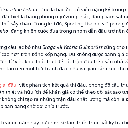
à
Sporting Lisbon
cũng là hai ứng cử viên nặng ký trong c
ng, đặc biệt là hàng phòng ngự vững chắc, đang bám sát n
i thủ sảy chân. Trong khi đó, Sporting Lisbon, với phong 
inho
, đang khiến cuộc đua trong nhóm dẫn đầu trở nên 
ững câu lạc bộ như
Braga
và
Vitória Guimarães
cũng cho t
rí cao hơn trên bảng xếp hạng. Dù không được đánh giá 
n từ việc khai thác triệt để các trận đấu trên sân nhà và 
ang tạo nên một bức tranh đa chiều và giàu cảm xúc cho
giải đấu
, việc phân tích kết quả thi đấu, phong độ cầu th
 thiết và hữu ích để khán giả có thể theo dõi sát sao từ
 không chỉ tạo ra những trận đấu chất lượng mà còn là
p dẫn đang chờ đợi phía trước.
l League năm nay hứa hẹn sẽ làm thổn thức bất kỳ trái t