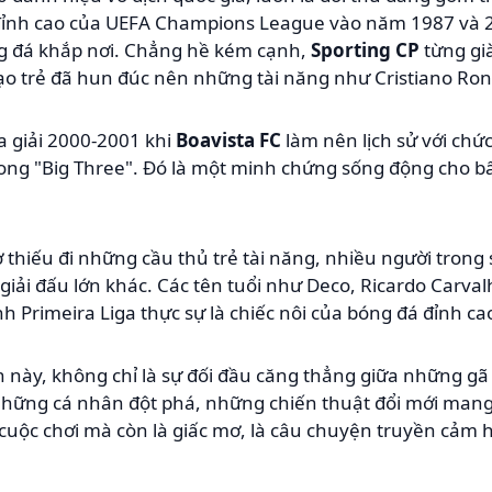
 đỉnh cao của UEFA Champions League vào năm 1987 và 
ng đá khắp nơi. Chẳng hề kém cạnh,
Sporting CP
từng gi
tạo trẻ đã hun đúc nên những tài năng như Cristiano Rona
 giải 2000-2001 khi
Boavista FC
làm nên lịch sử với chức
rong "Big Three". Đó là một minh chứng sống động cho b
ờ thiếu đi những cầu thủ trẻ tài năng, nhiều người trong
giải đấu lớn khác. Các tên tuổi như Deco, Ricardo Carva
h Primeira Liga thực sự là chiếc nôi của bóng đá đỉnh ca
 này, không chỉ là sự đối đầu căng thẳng giữa những gã
những cá nhân đột phá, những chiến thuật đổi mới mang 
 cuộc chơi mà còn là giấc mơ, là câu chuyện truyền cảm h