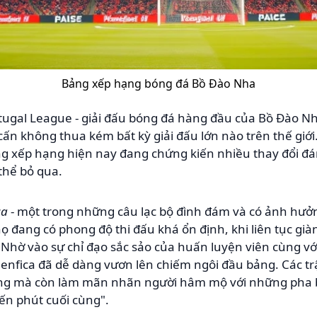
Bảng xếp hạng bóng đá Bồ Đào Nha
gal League - giải đấu bóng đá hàng đầu của Bồ Đào Nha
ấn không thua kém bất kỳ giải đấu lớn nào trên thế giới.
g xếp hạng hiện nay đang chứng kiến nhiều thay đổi đá
hể bỏ qua.
ca
- một trong những câu lạc bộ đình đám và có ảnh hưởn
họ đang có phong độ thi đấu khá ổn định, khi liên tục gi
hờ vào sự chỉ đạo sắc sảo của huấn luyện viên cùng với
Benfica đã dễ dàng vươn lên chiếm ngôi đầu bảng. Các t
ừng mà còn làm mãn nhãn người hâm mộ với những pha b
ến phút cuối cùng".