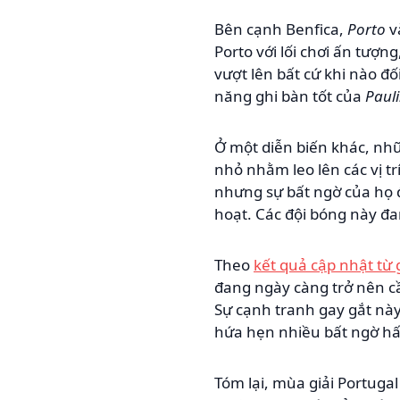
Bên cạnh Benfica,
Porto
v
Porto với lối chơi ấn tượ
vượt lên bất cứ khi nào đố
năng ghi bàn tốt của
Paul
Ở một diễn biến khác, nh
nhỏ nhằm leo lên các vị t
nhưng sự bất ngờ của họ đế
hoạt. Các đội bóng này đ
Theo
kết quả cập nhật từ 
đang ngày càng trở nên cần
Sự cạnh tranh gay gắt này
hứa hẹn nhiều bất ngờ hấ
Tóm lại, mùa giải Portuga