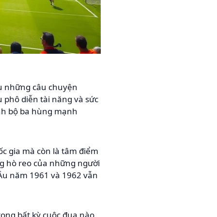
ếu những câu chuyện
u phô diễn tài năng và sức
ành bộ ba hùng mạnh
uốc gia mà còn là tâm điểm
ng hò reo của những người
u Âu năm 1961 và 1962 vẫn
rong bất kỳ cuộc đua nào.