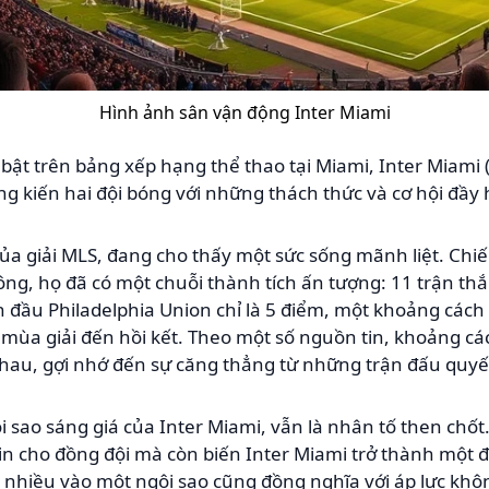
Hình ảnh sân vận động Inter Miami
i bật trên bảng xếp hạng thể thao tại Miami, Inter Miami
g kiến hai đội bóng với những thách thức và cơ hội đầy
ủa giải MLS, đang cho thấy một sức sống mãnh liệt. Chiếm
g, họ đã có một chuỗi thành tích ấn tượng: 11 trận thắ
 đầu Philadelphia Union chỉ là 5 điểm, một khoảng cách
mùa giải đến hồi kết. Theo một số nguồn tin, khoảng cá
hau, gợi nhớ đến sự căng thẳng từ những trận đấu quyế
ôi sao sáng giá của Inter Miami, vẫn là nhân tố then chốt
in cho đồng đội mà còn biến Inter Miami trở thành một 
á nhiều vào một ngôi sao cũng đồng nghĩa với áp lực kh