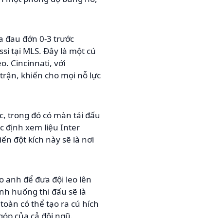
a đau đớn 0-3 trước
ssi tại MLS. Đây là một cú
. Cincinnati, với
trận, khiến cho mọi nỗ lực
c, trong đó có màn tái đấu
c định xem liệu Inter
ến đột kích này sẽ là nơi
 anh để đưa đội leo lên
nh huống thi đấu sẽ là
toàn có thể tạo ra cú hích
óp của cả đội ngũ.