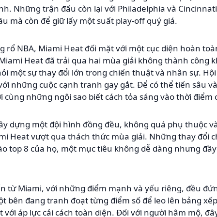
nh. Những trận đấu còn lại với Philadelphia và Cincinnati
u mà còn để giữ lấy một suất play-off quý giá.
g rổ NBA, Miami Heat đối mặt với một cục diện hoàn to
iami Heat đã trải qua hai mùa giải không thành công khi 
 hỏi một sự thay đổi lớn trong chiến thuật và nhân sự. H
 với những cuộc cạnh tranh gay gắt. Để có thể tiến sâu v
 cùng những ngôi sao biết cách tỏa sáng vào thời điểm c
xây dựng một đội hình đồng đều, không quá phụ thuộc và
ami Heat vượt qua thách thức mùa giải. Những thay đổi 
vào top 8 của họ, một mục tiêu không dễ dàng nhưng đầy
 đến từ Miami, với những điểm mạnh và yếu riêng, đều đ
ột bên đang tranh đoạt từng điểm số để leo lên bảng xếp
mặt với áp lực cải cách toàn diện. Đối với người hâm mộ, 