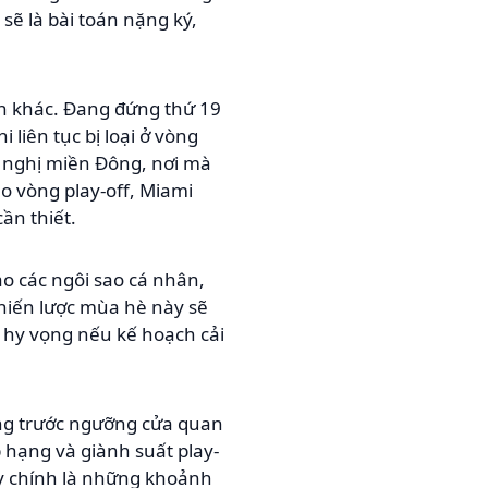
 sẽ là bài toán nặng ký,
àn khác. Đang đứng thứ 19
liên tục bị loại ở vòng
ội nghị miền Đông, nơi mà
ào vòng play-off, Miami
ần thiết.
o các ngôi sao cá nhân,
chiến lược mùa hè này sẽ
 hy vọng nếu kế hoạch cải
ứng trước ngưỡng cửa quan
 hạng và giành suất play-
đây chính là những khoảnh