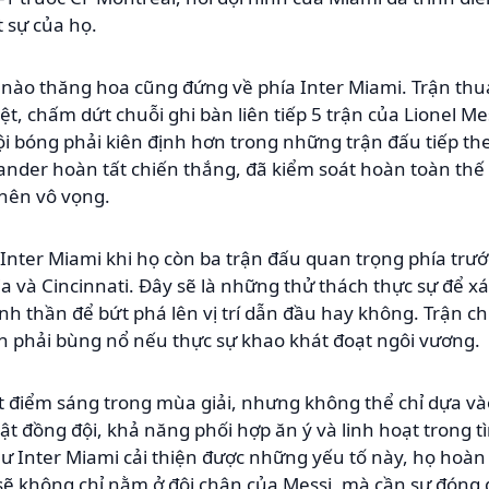
 sự của họ.
 nào thăng hoa cũng đứng về phía Inter Miami. Trận thu
rệt, chấm dứt chuỗi ghi bàn liên tiếp 5 trận của Lionel Me
i bóng phải kiên định hơn trong những trận đấu tiếp theo
ander hoàn tất chiến thắng, đã kiểm soát hoàn toàn thế 
 nên vô vọng.
 Inter Miami khi họ còn ba trận đấu quan trọng phía trướ
ia và Cincinnati. Đây sẽ là những thử thách thực sự để xá
nh thần để bứt phá lên vị trí dẫn đầu hay không. Trận chi
n phải bùng nổ nếu thực sự khao khát đoạt ngôi vương.
 điểm sáng trong mùa giải, nhưng không thể chỉ dựa vào
t đồng đội, khả năng phối hợp ăn ý và linh hoạt trong tì
ư Inter Miami cải thiện được những yếu tố này, họ hoàn 
ẽ không chỉ nằm ở đôi chân của Messi, mà cần sự đóng g