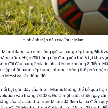
Hình ảnh trận đấu của Inter Miami
r Miami đang tạo nên sóng gió tại bảng xếp hạng
MLS
vớ
hăng trầm. Hiện đội bóng này đang xếp thứ 5 tại khu vự
 kém đội đầu bảng Philadelphia Union khoảng 8 điểm. M
m cập nhật bảng xếp hạng, nhưng không thể phủ nhận rằn
ho Messi và các đồng đội.
 nổi bật gần đây của Inter Miami, không thể bỏ qua trận 
volution vào tháng 7/2025. Đó là một cuộc chiến gay cấ
ng của các cầu thủ Inter Miami đã đem lại ba điểm quý g
4-1 trước CF Montreal, nơi đội hình của Miami đã trình d