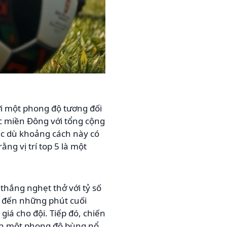
i một phong độ tương đối
c miền Đông với tổng cộng
ặc dù khoảng cách này có
g vị trí top 5 là một
thắng nghẹt thở với tỷ số
n đến những phút cuối
iá cho đội. Tiếp đó, chiến
iễn một phong độ bùng nổ,