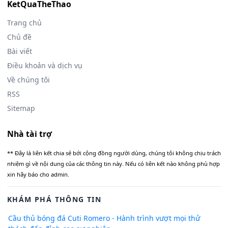
KetQuaTheThao
Trang chủ
Chủ đề
Bài viết
Điều khoản và dịch vụ
Về chúng tôi
RSS
Sitemap
Nhà tài trợ
** Đây là liên kết chia sẻ bới cộng đồng người dùng, chúng tôi không chịu trách
nhiệm gì về nội dung của các thông tin này. Nếu có liên kết nào không phù hợp
xin hãy báo cho admin.
KHÁM PHÁ THÔNG TIN
Cầu thủ bóng đá Cuti Romero - Hành trình vượt mọi thử