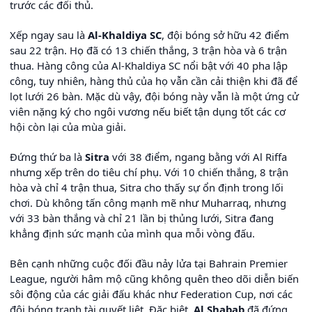
trước các đối thủ.
Xếp ngay sau là
Al-Khaldiya SC
, đội bóng sở hữu 42 điểm
sau 22 trận. Họ đã có 13 chiến thắng, 3 trận hòa và 6 trận
thua. Hàng công của Al-Khaldiya SC nổi bật với 40 pha lập
công, tuy nhiên, hàng thủ của họ vẫn cần cải thiện khi đã để
lọt lưới 26 bàn. Mặc dù vậy, đội bóng này vẫn là một ứng cử
viên nặng ký cho ngôi vương nếu biết tận dụng tốt các cơ
hội còn lại của mùa giải.
Đứng thứ ba là
Sitra
với 38 điểm, ngang bằng với Al Riffa
nhưng xếp trên do tiêu chí phụ. Với 10 chiến thắng, 8 trận
hòa và chỉ 4 trận thua, Sitra cho thấy sự ổn định trong lối
chơi. Dù không tấn công mạnh mẽ như Muharraq, nhưng
với 33 bàn thắng và chỉ 21 lần bị thủng lưới, Sitra đang
khẳng định sức mạnh của mình qua mỗi vòng đấu.
Bên cạnh những cuộc đối đầu nảy lửa tại Bahrain Premier
League, người hâm mộ cũng không quên theo dõi diễn biến
sôi động của các giải đấu khác như Federation Cup, nơi các
đội bóng tranh tài quyết liệt. Đặc biệt,
Al Shabab
đã đứng