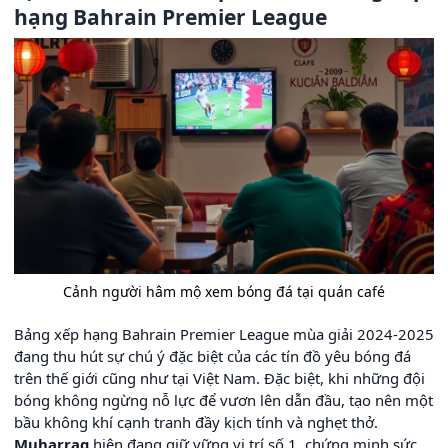
hạng Bahrain Premier League
Cảnh người hâm mộ xem bóng đá tại quán café
Bảng xếp hạng Bahrain Premier League mùa giải 2024-2025
đang thu hút sự chú ý đặc biệt của các tín đồ yêu bóng đá
trên thế giới cũng như tại Việt Nam. Đặc biệt, khi những đội
bóng không ngừng nỗ lực để vươn lên dẫn đầu, tạo nên một
bầu không khí cạnh tranh đầy kịch tính và nghẹt thở.
Muharraq
hiện đang giữ vững vị trí số 1, chứng minh sức