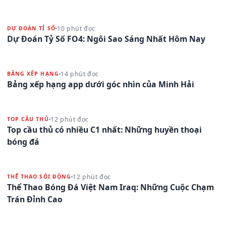
10 phút đọc
DỰ ĐOÁN TỈ SỐ
Dự Đoán Tỷ Số FO4: Ngôi Sao Sáng Nhất Hôm Nay
14 phút đọc
BẢNG XẾP HẠNG
Bảng xếp hạng app dưới góc nhìn của Minh Hải
12 phút đọc
TOP CẦU THỦ
Top cầu thủ có nhiều C1 nhất: Những huyền thoại
bóng đá
12 phút đọc
THỂ THAO SÔI ĐỘNG
Thể Thao Bóng Đá Việt Nam Iraq: Những Cuộc Chạm
Trán Đỉnh Cao