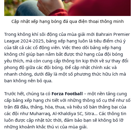
Cập nhật xếp hạng bóng đá qua điện thoại thông minh
Trong không khí sôi động của mùa giải mới Bahrain Premier
League 2024-2025, bảng xếp hạng luôn là tiêu điểm chú ý
của tất cả các cổ động viên. Việc theo dõi bảng xếp hạng
không chỉ giúp bạn nắm bắt được thứ hạng của đội bóng
yêu thích, mà còn cung cấp thông tin kịp thời về sự thay đổi
phong độ giữa các đội bóng. Để cập nhật chính xác và
nhanh chóng, dưới đây là một số phương thức hữu ích mà
bạn không nên bỏ qua.
Trước hết, chúng ta có
Forza Football
– một nền tảng cung
cấp bảng xếp hạng chi tiết với những thông số cụ thể như số
trận đã đấu, thắng, hòa, thua, và hiệu số bàn thắng bại của
các đội như Muharraq, Al-Khaldiya SC, Sitra… Các thông tin
luôn được cập nhật tức thời, đảm bảo bạn sẽ không bỏ lỡ
những khoảnh khắc thú vị của mùa giải.