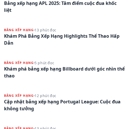
Bảng xếp hạng APL 2025: Tâm điểm cuộc đua khốc
liệt
13 phút đọc
BẢNG XẾP HẠNG
Khám Phá Bảng Xếp Hạng Highlights Thể Thao Hấp
Dẫn
5 phút đọc
BẢNG XẾP HẠNG
Khám phá bảng xếp hạng Billboard dưới góc nhìn thể
thao
12 phút đọc
BẢNG XẾP HẠNG
Cập nhật bảng xếp hạng Portugal League: Cuộc đua
không tưởng
13 phút đọc
BẢNG XẾP HẠNG