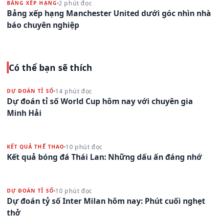
2 phút đọc
BẢNG XẾP HẠNG
Bảng xếp hạng Manchester United dưới góc nhìn nhà
báo chuyên nghiệp
Có thể bạn sẽ thích
14 phút đọc
DỰ ĐOÁN TỈ SỐ
Dự đoán tỉ số World Cup hôm nay với chuyên gia
Minh Hải
10 phút đọc
KẾT QUẢ THỂ THAO
Kết quả bóng đá Thái Lan: Những dấu ấn đáng nhớ
10 phút đọc
DỰ ĐOÁN TỈ SỐ
Dự đoán tỷ số Inter Milan hôm nay: Phút cuối nghẹt
thở