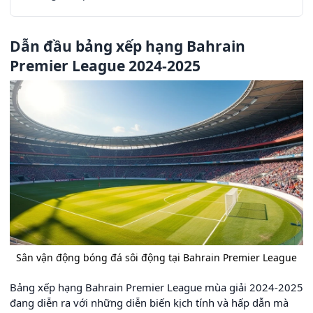
Dẫn đầu bảng xếp hạng Bahrain
Premier League 2024-2025
Sân vận động bóng đá sôi động tại Bahrain Premier League
Bảng xếp hạng Bahrain Premier League mùa giải 2024-2025
đang diễn ra với những diễn biến kịch tính và hấp dẫn mà