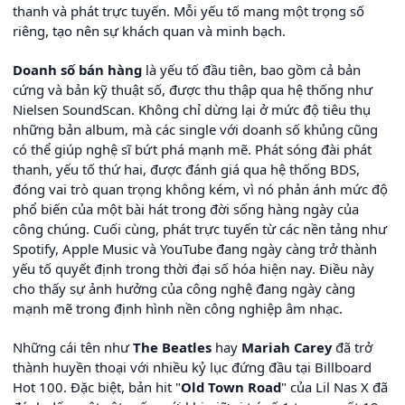
thanh và phát trực tuyến. Mỗi yếu tố mang một trọng số
riêng, tạo nên sự khách quan và minh bạch.
Doanh số bán hàng
là yếu tố đầu tiên, bao gồm cả bản
cứng và bản kỹ thuật số, được thu thập qua hệ thống như
Nielsen SoundScan. Không chỉ dừng lại ở mức độ tiêu thụ
những bản album, mà các single với doanh số khủng cũng
có thể giúp nghệ sĩ bứt phá mạnh mẽ. Phát sóng đài phát
thanh, yếu tố thứ hai, được đánh giá qua hệ thống BDS,
đóng vai trò quan trọng không kém, vì nó phản ánh mức độ
phổ biến của một bài hát trong đời sống hàng ngày của
công chúng. Cuối cùng, phát trực tuyến từ các nền tảng như
Spotify, Apple Music và YouTube đang ngày càng trở thành
yếu tố quyết định trong thời đại số hóa hiện nay. Điều này
cho thấy sự ảnh hưởng của công nghệ đang ngày càng
mạnh mẽ trong định hình nền công nghiệp âm nhạc.
Những cái tên như
The Beatles
hay
Mariah Carey
đã trở
thành huyền thoại với nhiều kỷ lục đứng đầu tại Billboard
Hot 100. Đặc biệt, bản hit "
Old Town Road
" của Lil Nas X đã