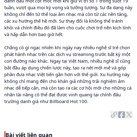
đánh dấu một cột mốc mới khi giữ vị trí số 1 trong suốt 19
tuần, vượt qua mọi kỳ vọng và tưởng tượng. Sự đa dạng này
không chỉ đến từ thể loại âm nhạc mà còn từ các nền tảng,
các xu hướng thế hệ mới. Sự thay đổi là không thể tránh
khỏi và chính điều đó đã làm cho cuộc chơi trở nên kịch tính
và hấp dẫn hơn bao giờ hết.
Chẳng có gì ngạc nhiên khi ngày nay nhiều nghệ sĩ trẻ chọn
phát hành nhạc trên các dịch vụ streaming trước bất kỳ một
con đường nào khác. Ngay tại Việt Nam, nhiều nghệ sĩ cũng
bắt đầu áp dụng chiến lược này, tạo ra nét mới mẻ và góp
phần đưa nhạc Việt tiến gần hơn với thế giới. Xu hướng này
không chỉ mang đến cho khán giả những trải nghiệm âm
nhạc dễ tiếp cận, mà còn tạo ra các cơ hội mới cho những cá
nhân tài năng có thể đạt được vinh quang tại chính đấu
trường danh giá như Billboard Hot 100.
Bài viết liên quan