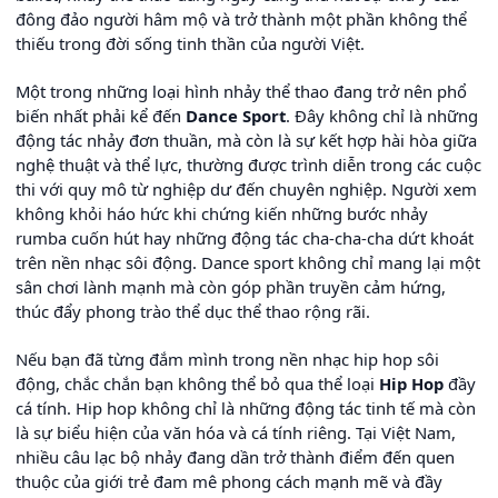
đông đảo người hâm mộ và trở thành một phần không thể
thiếu trong đời sống tinh thần của người Việt.
Một trong những loại hình nhảy thể thao đang trở nên phổ
biến nhất phải kể đến
Dance Sport
. Đây không chỉ là những
động tác nhảy đơn thuần, mà còn là sự kết hợp hài hòa giữa
nghệ thuật và thể lực, thường được trình diễn trong các cuộc
thi với quy mô từ nghiệp dư đến chuyên nghiệp. Người xem
không khỏi háo hức khi chứng kiến những bước nhảy
rumba cuốn hút hay những động tác cha-cha-cha dứt khoát
trên nền nhạc sôi động. Dance sport không chỉ mang lại một
sân chơi lành mạnh mà còn góp phần truyền cảm hứng,
thúc đẩy phong trào thể dục thể thao rộng rãi.
Nếu bạn đã từng đắm mình trong nền nhạc hip hop sôi
động, chắc chắn bạn không thể bỏ qua thể loại
Hip Hop
đầy
cá tính. Hip hop không chỉ là những động tác tinh tế mà còn
là sự biểu hiện của văn hóa và cá tính riêng. Tại Việt Nam,
nhiều câu lạc bộ nhảy đang dần trở thành điểm đến quen
thuộc của giới trẻ đam mê phong cách mạnh mẽ và đầy