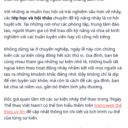
Với những ai muốn học hỏi và trải nghiệm sâu hơn về nhảy,
các
lớp học và hội thảo
chuyên đề kỹ năng nhảy là cơ hội
tuyệt vời. Tại những nơi như các phòng tập, trung tâm đào
tạo, người tham gia có thể trau dồi kỹ năng và chia sẻ kinh
nghiệm với các huấn luyện viên hay vũ công nổi tiếng.
Không dừng lại ở chuyên nghiệp, ngày lễ này còn chứng
kiến
các sự kiện cộng đồng
hết sức thú vị. Gia đình, bạn bè
cùng nhau tham gia những sự kiện nhỏ lẻ, những buổi dã
ngoại kèm theo hoạt động nhảy nhằm kết nối mọi người và
tạo ra những khoảnh khắc đáng nhớ. Đây không chỉ là dịp
để rèn luyện sức khỏe, mà còn là cách để các gia đình, bạn
bè chia sẻ niềm vui, gắn bó thêm tình yêu thương.
Độc giả quan tâm tới các sự kiện nhảy thể thao trong ?Ngày
Thể thao Việt Nam? có thể tìm hiểu thêm trên
trang web thể
thao uy tín
để cập nhật thông tin chi tiết và lịch trình cụ thể
của từng sự kiện.