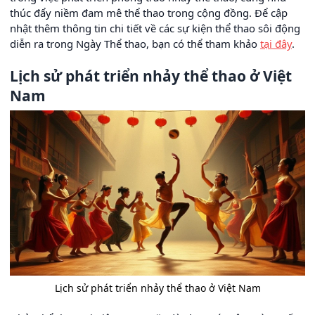
thúc đẩy niềm đam mê thể thao trong cộng đồng. Để cập
nhật thêm thông tin chi tiết về các sự kiện thể thao sôi động
diễn ra trong Ngày Thể thao, bạn có thể tham khảo
tại đây
.
Lịch sử phát triển nhảy thể thao ở Việt
Nam
Lịch sử phát triển nhảy thể thao ở Việt Nam