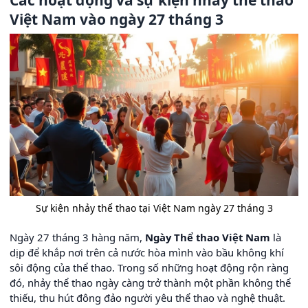
Các hoạt động và sự kiện nhảy thể thao
Việt Nam vào ngày 27 tháng 3
Sự kiện nhảy thể thao tại Việt Nam ngày 27 tháng 3
Ngày 27 tháng 3 hàng năm,
Ngày Thể thao Việt Nam
là
dịp để khắp nơi trên cả nước hòa mình vào bầu không khí
sôi động của thể thao. Trong số những hoạt động rộn ràng
đó, nhảy thể thao ngày càng trở thành một phần không thể
thiếu, thu hút đông đảo người yêu thể thao và nghệ thuật.