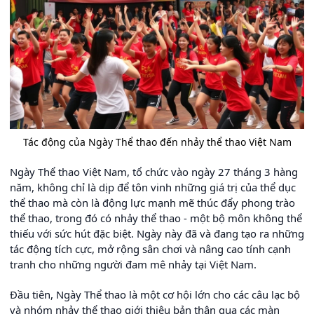
Tác động của Ngày Thể thao đến nhảy thể thao Việt Nam
Ngày Thể thao Việt Nam, tổ chức vào ngày 27 tháng 3 hàng
năm, không chỉ là dịp để tôn vinh những giá trị của thể dục
thể thao mà còn là động lực mạnh mẽ thúc đẩy phong trào
thể thao, trong đó có nhảy thể thao - một bộ môn không thể
thiếu với sức hút đặc biệt. Ngày này đã và đang tạo ra những
tác động tích cực, mở rộng sân chơi và nâng cao tính cạnh
tranh cho những người đam mê nhảy tại Việt Nam.
Đầu tiên, Ngày Thể thao là một cơ hội lớn cho các câu lạc bộ
và nhóm nhảy thể thao giới thiệu bản thân qua các màn