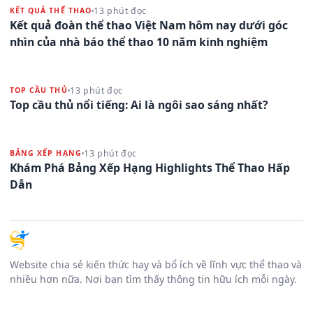
13 phút đọc
KẾT QUẢ THỂ THAO
Kết quả đoàn thể thao Việt Nam hôm nay dưới góc
nhìn của nhà báo thể thao 10 năm kinh nghiệm
13 phút đọc
TOP CẦU THỦ
Top cầu thủ nổi tiếng: Ai là ngôi sao sáng nhất?
13 phút đọc
BẢNG XẾP HẠNG
Khám Phá Bảng Xếp Hạng Highlights Thể Thao Hấp
Dẫn
Website chia sẻ kiến thức hay và bổ ích về lĩnh vực thể thao và
nhiều hơn nữa. Nơi bạn tìm thấy thông tin hữu ích mỗi ngày.