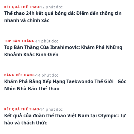
12 phút đọc
KẾT QUẢ THỂ THAO
Thể thao 24h kết quả bóng đá: Điểm đến thông tin
nhanh và chính xác
11 phút đọc
TOP BÀN THẮNG
Top Bàn Thắng Của Ibrahimovic: Khám Phá Những
Khoảnh Khắc Kinh Điển
14 phút đọc
BẢNG XẾP HẠNG
Khám Phá Bảng Xếp Hạng Taekwondo Thế Giới - Góc
Nhìn Nhà Báo Thể Thao
14 phút đọc
KẾT QUẢ THỂ THAO
Kết quả của đoàn thể thao Việt Nam tại Olympic: Tự
hào và thách thức