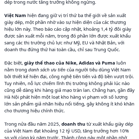
dép trong nước tăng trưởng không ngừng.
Việt Nam
hiện đang giữ vị trí thứ ba thế giới về sản xuất
giày dép, một phần nhờ vào sự hiện diện của các thương
hiệu lớn này. Theo báo cáo cập nhật, khoảng 1,4 tỷ đôi giày
được sản xuất mỗi năm, trong đó phần lớn được xuất khẩu
sang các thị trường chủ lực như Mỹ, EU và Nhật Bản, với
doanh thu đứng thứ hai toàn cầu, chỉ sau Trung Quốc.
Đặc biệt,
giày thể thao của Nike, Adidas và Puma
luôn
nằm trong
danh sách ưu tiên
của người tiêu dùng Việt Nam
bởi thiết kế hiện đại, công nghệ tiên tiến và độ bền vượt trội.
Tuy nhiên, nỗ lực chiếm lĩnh thị trường không phải lúc nào
cũng dễ dàng khi hàng giả mạo tràn lan. Chẳng hạn, gần đây
Hà Nội phát hiện một loạt kho hàng vi phạm với số lượng
lớn sản phẩm giả nhãn hiệu nổi tiếng, gây không ít khó khăn
cho thương hiệu chính thức.
Trong nửa đầu năm 2025,
doanh thu
từ xuất khẩu giày dép
của Việt Nam đạt khoảng 12 tỷ USD, tăng trưởng hơn 10%
so với cùng kỳ năm trước. Thành công này một phần nhờ