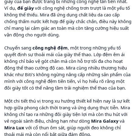
giày của bạn được trang bị những công nghệ tân tiến nhất.
Ví dụ,
đế giày
với công nghệ chống trơn trượt là một yếu tố
không thể thiếu. Mira đã ứng dụng chất liệu da cao cấp
chống thấm nước kết hợp đế giày chắc chắn, điều này không
chỉ mang lại cảm giác an toàn mà còn tăng cường hiệu suất
vận động cho người dùng.
Chuyển sang
công nghệ đệm
, một trong những yếu tố
quyết định sự thoải mái của giày thể thao. Lớp đệm êm ái
không chỉ bảo vệ gót chân mà còn hỗ trợ tối đa cho hoạt
động thể thao cường độ cao. Mira cùng nhiều thương hiệu
khác như Biti’s không ngừng nâng cấp những sản phẩm của
mình với công nghệ đệm tiên tiến, vì họ hiểu rõ rằng một
đôi giày tốt có thể nâng tầm trải nghiệm thể thao của bạn.
Một chi tiết thú vị trong xu hướng thiết kế hiện nay là sự kết
hợp giữa phong cách thời trang và ứng dụng thực tiễn. Mira
không chỉ tạo ra những đôi giày tiện lợi mà còn thu hút với
vẻ ngoài sành điệu, chẳng hạn như dòng
Mira Galaxy
và
Mira Lux
với cổ thun ôm sát, giúp người đeo không chỉ
thoải mái mà còn nổi bật giữa đám đông.