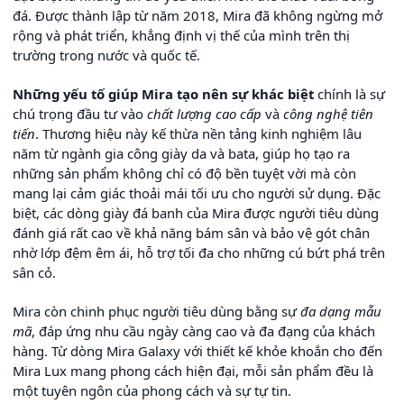
đá. Được thành lập từ năm 2018, Mira đã không ngừng mở
rộng và phát triển, khẳng định vị thế của mình trên thị
trường trong nước và quốc tế.
Những yếu tố giúp Mira tạo nên sự khác biệt
chính là sự
chú trọng đầu tư vào
chất lượng cao cấp
và
công nghệ tiên
tiến
. Thương hiệu này kế thừa nền tảng kinh nghiệm lâu
năm từ ngành gia công giày da và bata, giúp họ tạo ra
những sản phẩm không chỉ có độ bền tuyệt vời mà còn
mang lại cảm giác thoải mái tối ưu cho người sử dụng. Đặc
biệt, các dòng giày đá banh của Mira được người tiêu dùng
đánh giá rất cao về khả năng bám sân và bảo vệ gót chân
nhờ lớp đệm êm ái, hỗ trợ tối đa cho những cú bứt phá trên
sân cỏ.
Mira còn chinh phục người tiêu dùng bằng sự
đa dạng mẫu
mã
, đáp ứng nhu cầu ngày càng cao và đa đạng của khách
hàng. Từ dòng Mira Galaxy với thiết kế khỏe khoắn cho đến
Mira Lux mang phong cách hiện đại, mỗi sản phẩm đều là
một tuyên ngôn của phong cách và sự tự tin.