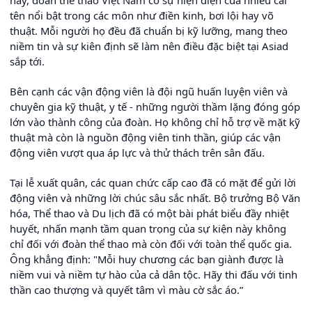
tên nổi bật trong các môn như điền kinh, bơi lội hay võ
thuật. Mỗi người họ đều đã chuẩn bị kỹ lưỡng, mang theo
niềm tin và sự kiên định sẽ làm nên điều đặc biệt tại Asiad
sắp tới.
Bên cạnh các vận động viên là đội ngũ huấn luyện viên và
chuyên gia kỹ thuật, y tế - những người thầm lặng đóng góp
lớn vào thành công của đoàn. Họ không chỉ hỗ trợ về mặt kỹ
thuật mà còn là nguồn động viên tinh thần, giúp các vận
động viên vượt qua áp lực và thử thách trên sân đấu.
Tại lễ xuất quân, các quan chức cấp cao đã có mặt để gửi lời
động viên và những lời chúc sâu sắc nhất. Bộ trưởng Bộ Văn
hóa, Thể thao và Du lịch đã có một bài phát biểu đầy nhiệt
huyết, nhấn mạnh tầm quan trọng của sự kiện này không
chỉ đối với đoàn thể thao mà còn đối với toàn thể quốc gia.
Ông khẳng định: "Mỗi huy chương các bạn giành được là
niềm vui và niềm tự hào của cả dân tộc. Hãy thi đấu với tinh
thần cao thượng và quyết tâm vì màu cờ sắc áo.”