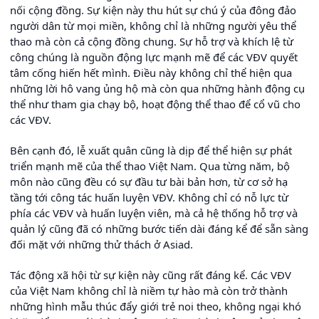
nối cộng đồng. Sự kiện này thu hút sự chú ý của đông đảo
người dân từ mọi miền, không chỉ là những người yêu thể
thao mà còn cả cộng đồng chung. Sự hỗ trợ và khích lệ từ
công chúng là nguồn động lực mạnh mẽ để các VĐV quyết
tâm cống hiến hết mình. Điều này không chỉ thể hiện qua
những lời hô vang ủng hộ mà còn qua những hành động cụ
thể như tham gia chạy bộ, hoạt động thể thao để cổ vũ cho
các VĐV.
Bên cạnh đó, lễ xuất quân cũng là dịp để thể hiện sự phát
triển mạnh mẽ của thể thao Việt Nam. Qua từng năm, bộ
môn nào cũng đều có sự đầu tư bài bản hơn, từ cơ sở hạ
tầng tới công tác huấn luyện VĐV. Không chỉ có nỗ lực từ
phía các VĐV và huấn luyện viên, mà cả hệ thống hỗ trợ và
quản lý cũng đã có những bước tiến dài đáng kể để sẵn sàng
đối mặt với những thử thách ở Asiad.
Tác động xã hội từ sự kiện này cũng rất đáng kể. Các VĐV
của Việt Nam không chỉ là niềm tự hào mà còn trở thành
những hình mẫu thúc đẩy giới trẻ noi theo, không ngại khó