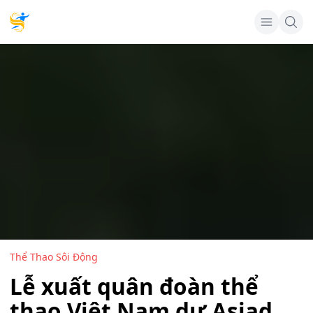
Thể Thao Sôi Động
Lễ xuất quân đoàn thể
thao Việt Nam dự Asiad