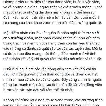
Olympic Việt Nam, đến các vận động viên, huấn luyện viên,
và cả những gia đình, người thân và giới truyền thông. Sự có
mặt của tất cả những đại diện này không chỉ thể hiện sự
đoàn kết mà còn thể hiện niềm tự hào dân tộc, dưới một lá
cờ chung của khát khao vươn mình trên đấu trường quốc tế.
Một điểm nhấn của lễ xuất quân là phần nghi thức
trao cờ
cho trưởng đoàn
, một phần không thể thiếu như gửi gắm
trọng trách và niềm tin của hàng triệu con tim yêu thể thao
vào những cú đánh, cú quật sắp tới của các tuyển thủ. Mỗi lá
cờ được trao đều mang một thông điệp mạnh mẽ về tinh
thần đoàn kết và ý chí quyết tâm thi đấu hết mình vì tổ quốc.
Buổi lễ cũng là nơi các vận động viên cam kết về ý chí thi
đấu, lời hứa giữ vững tinh thần đồng đội và chiến đấu hết
mình vì màu cờ sắc áo của tổ quốc. Đây cũng chính là nguồn
động lực mạnh mẽ, nâng cao tinh thần để các vận động viên
bước vào các trận đấu với tâm thế tốt nhất.
Không chỉ dừng lại ở nghi thức trang trọng, các chương trình
văn nghệ được tổ chức tạo không khí hào hứng, cổ vũ tinh