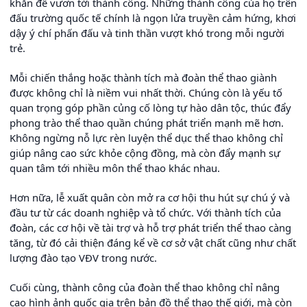
khăn để vươn tới thành công. Những thành công của họ trên
đấu trường quốc tế chính là ngọn lửa truyền cảm hứng, khơi
dậy ý chí phấn đấu và tinh thần vượt khó trong mỗi người
trẻ.
Mỗi chiến thắng hoặc thành tích mà đoàn thể thao giành
được không chỉ là niềm vui nhất thời. Chúng còn là yếu tố
quan trọng góp phần củng cố lòng tự hào dân tộc, thúc đẩy
phong trào thể thao quần chúng phát triển mạnh mẽ hơn.
Không ngừng nỗ lực rèn luyện thể dục thể thao không chỉ
giúp nâng cao sức khỏe cộng đồng, mà còn đẩy mạnh sự
quan tâm tới nhiều môn thể thao khác nhau.
Hơn nữa, lễ xuất quân còn mở ra cơ hội thu hút sự chú ý và
đầu tư từ các doanh nghiệp và tổ chức. Với thành tích của
đoàn, các cơ hội về tài trợ và hỗ trợ phát triển thể thao càng
tăng, từ đó cải thiện đáng kể về cơ sở vật chất cũng như chất
lượng đào tạo VĐV trong nước.
Cuối cùng, thành công của đoàn thể thao không chỉ nâng
cao hình ảnh quốc gia trên bản đồ thể thao thế giới, mà còn