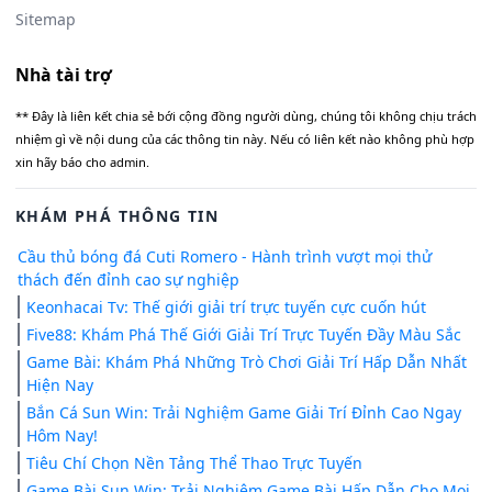
Sitemap
Nhà tài trợ
** Đây là liên kết chia sẻ bới cộng đồng người dùng, chúng tôi không chịu trách
nhiệm gì về nội dung của các thông tin này. Nếu có liên kết nào không phù hợp
xin hãy báo cho admin.
KHÁM PHÁ THÔNG TIN
Cầu thủ bóng đá Cuti Romero - Hành trình vượt mọi thử
thách đến đỉnh cao sự nghiệp
Keonhacai Tv: Thế giới giải trí trực tuyến cực cuốn hút
Five88: Khám Phá Thế Giới Giải Trí Trực Tuyến Đầy Màu Sắc
Game Bài: Khám Phá Những Trò Chơi Giải Trí Hấp Dẫn Nhất
Hiện Nay
Bắn Cá Sun Win: Trải Nghiệm Game Giải Trí Đỉnh Cao Ngay
Hôm Nay!
Tiêu Chí Chọn Nền Tảng Thể Thao Trực Tuyến
Game Bài Sun Win: Trải Nghiệm Game Bài Hấp Dẫn Cho Mọi