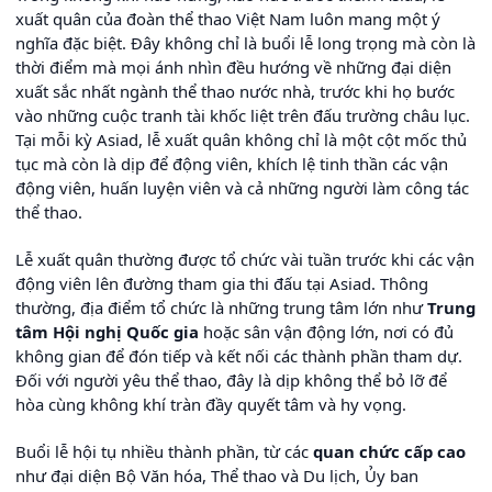
xuất quân của đoàn thể thao Việt Nam luôn mang một ý
nghĩa đặc biệt. Đây không chỉ là buổi lễ long trọng mà còn là
thời điểm mà mọi ánh nhìn đều hướng về những đại diện
xuất sắc nhất ngành thể thao nước nhà, trước khi họ bước
vào những cuộc tranh tài khốc liệt trên đấu trường châu lục.
Tại mỗi kỳ Asiad, lễ xuất quân không chỉ là một cột mốc thủ
tục mà còn là dịp để động viên, khích lệ tinh thần các vận
động viên, huấn luyện viên và cả những người làm công tác
thể thao.
Lễ xuất quân thường được tổ chức vài tuần trước khi các vận
động viên lên đường tham gia thi đấu tại Asiad. Thông
thường, địa điểm tổ chức là những trung tâm lớn như
Trung
tâm Hội nghị Quốc gia
hoặc sân vận động lớn, nơi có đủ
không gian để đón tiếp và kết nối các thành phần tham dự.
Đối với người yêu thể thao, đây là dịp không thể bỏ lỡ để
hòa cùng không khí tràn đầy quyết tâm và hy vọng.
Buổi lễ hội tụ nhiều thành phần, từ các
quan chức cấp cao
như đại diện Bộ Văn hóa, Thể thao và Du lịch, Ủy ban