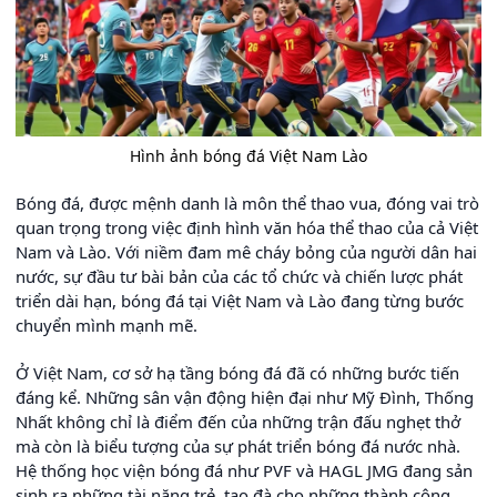
Hình ảnh bóng đá Việt Nam Lào
Bóng đá, được mệnh danh là môn thể thao vua, đóng vai trò
quan trọng trong việc định hình văn hóa thể thao của cả Việt
Nam và Lào. Với niềm đam mê cháy bỏng của người dân hai
nước, sự đầu tư bài bản của các tổ chức và chiến lược phát
triển dài hạn, bóng đá tại Việt Nam và Lào đang từng bước
chuyển mình mạnh mẽ.
Ở Việt Nam, cơ sở hạ tầng bóng đá đã có những bước tiến
đáng kể. Những sân vận động hiện đại như Mỹ Đình, Thống
Nhất không chỉ là điểm đến của những trận đấu nghẹt thở
mà còn là biểu tượng của sự phát triển bóng đá nước nhà.
Hệ thống học viện bóng đá như PVF và HAGL JMG đang sản
sinh ra những tài năng trẻ, tạo đà cho những thành công