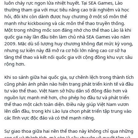
luôn cháy rực ngọn lửa nhiệt huyết. Tại SEA Games, Lào
thường tham gia với mục tiêu nâng cao trải nghiệm và học
hỏi, đôi khi còn dành được huy chương ở một số môn thế
mạnh như kickboxing và các môn thể thao truyền thống.
Một trong những mốc son đáng nhớ cho thể thao Lào là khi
quốc gia này lần đầu tiên làm chủ nhà SEA Games vào năm
2009. Mặc dù số lượng huy chương không đạt mức kỳ vọng,
nhưng sự kiện này đã mở ra cơ hội lớn nâng cao cơ sở hạ
tầng thể thao và kết nối quốc gia với cộng đồng khu vực sâu
rộng hơn.
Khi so sánh giữa hai quốc gia, sự chênh lệch trong thành tích
cũng phản ánh phần nào hiện trạng phát triển kinh tế và đầu
tư vào thể thao. Việt Nam sở hữu dân số đông đảo hơn và
nguồn lực mạnh mẽ hơn, cho phép họ đầu tư và phát triển
thể thao một cách toàn diện. Điều này giúp Việt Nam vươn
lên dẫn đầu, trong khi Lào lựa chọn phát triển tập trung vào
các lĩnh vực độc đáo và có thế mạnh riêng.
Sự giao thoa giữa hai nền thể thao này không chỉ qua những
con số và thành tích, mà còn là câu chuyện về quyết tâm và