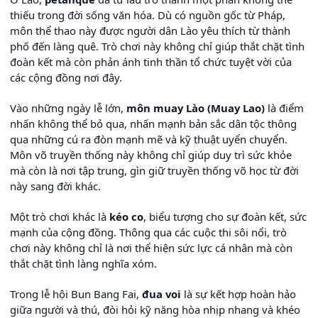
thiếu trong đời sống văn hóa. Dù có nguồn gốc từ Pháp,
môn thể thao này được người dân Lào yêu thích từ thành
phố đến làng quê. Trò chơi này không chỉ giúp thắt chặt tình
đoàn kết mà còn phản ánh tinh thần tổ chức tuyệt vời của
các cộng đồng nơi đây.
Vào những ngày lễ lớn,
môn muay Lào (Muay Lao)
là điểm
nhấn không thể bỏ qua, nhấn mạnh bản sắc dân tộc thông
qua những cú ra đòn mạnh mẽ và kỹ thuật uyển chuyển.
Môn võ truyền thống này không chỉ giúp duy trì sức khỏe
mà còn là nơi tập trung, gìn giữ truyền thống võ học từ đời
này sang đời khác.
Một trò chơi khác là
kéo co
, biểu tượng cho sự đoàn kết, sức
mạnh của cộng đồng. Thông qua các cuộc thi sôi nổi, trò
chơi này không chỉ là nơi thể hiện sức lực cá nhân mà còn
thắt chặt tình làng nghĩa xóm.
Trong lễ hội Bun Bang Fai,
đua voi
là sự kết hợp hoàn hảo
giữa người và thú, đòi hỏi kỹ năng hòa nhịp nhang và khéo