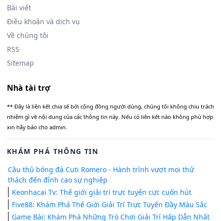
Bài viết
Điều khoản và dịch vụ
Về chúng tôi
RSS
Sitemap
Nhà tài trợ
** Đây là liên kết chia sẻ bới cộng đồng người dùng, chúng tôi không chịu trách
nhiệm gì về nội dung của các thông tin này. Nếu có liên kết nào không phù hợp
xin hãy báo cho admin.
KHÁM PHÁ THÔNG TIN
Cầu thủ bóng đá Cuti Romero - Hành trình vượt mọi thử
thách đến đỉnh cao sự nghiệp
Keonhacai Tv: Thế giới giải trí trực tuyến cực cuốn hút
Five88: Khám Phá Thế Giới Giải Trí Trực Tuyến Đầy Màu Sắc
Game Bài: Khám Phá Những Trò Chơi Giải Trí Hấp Dẫn Nhất