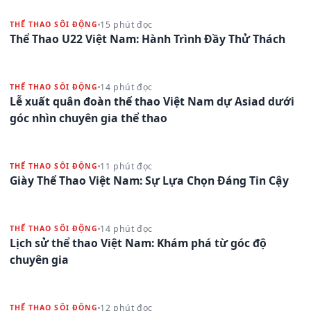
15 phút đọc
THỂ THAO SÔI ĐỘNG
Thể Thao U22 Việt Nam: Hành Trình Đầy Thử Thách
14 phút đọc
THỂ THAO SÔI ĐỘNG
Lễ xuất quân đoàn thể thao Việt Nam dự Asiad dưới
góc nhìn chuyên gia thể thao
11 phút đọc
THỂ THAO SÔI ĐỘNG
Giày Thể Thao Việt Nam: Sự Lựa Chọn Đáng Tin Cậy
14 phút đọc
THỂ THAO SÔI ĐỘNG
Lịch sử thể thao Việt Nam: Khám phá từ góc độ
chuyên gia
12 phút đọc
THỂ THAO SÔI ĐỘNG