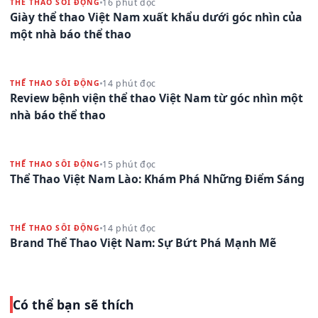
16 phút đọc
THỂ THAO SÔI ĐỘNG
Giày thể thao Việt Nam xuất khẩu dưới góc nhìn của
một nhà báo thể thao
14 phút đọc
THỂ THAO SÔI ĐỘNG
Review bệnh viện thể thao Việt Nam từ góc nhìn một
nhà báo thể thao
15 phút đọc
THỂ THAO SÔI ĐỘNG
Thể Thao Việt Nam Lào: Khám Phá Những Điểm Sáng
14 phút đọc
THỂ THAO SÔI ĐỘNG
Brand Thể Thao Việt Nam: Sự Bứt Phá Mạnh Mẽ
Có thể bạn sẽ thích