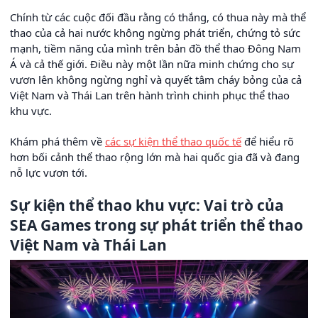
Chính từ các cuộc đối đầu rằng có thắng, có thua này mà thể
thao của cả hai nước không ngừng phát triển, chứng tỏ sức
mạnh, tiềm năng của mình trên bản đồ thể thao Đông Nam
Á và cả thế giới. Điều này một lần nữa minh chứng cho sự
vươn lên không ngừng nghỉ và quyết tâm cháy bỏng của cả
Việt Nam và Thái Lan trên hành trình chinh phục thể thao
khu vực.
Khám phá thêm về
các sự kiện thể thao quốc tế
để hiểu rõ
hơn bối cảnh thể thao rộng lớn mà hai quốc gia đã và đang
nỗ lực vươn tới.
Sự kiện thể thao khu vực: Vai trò của
SEA Games trong sự phát triển thể thao
Việt Nam và Thái Lan