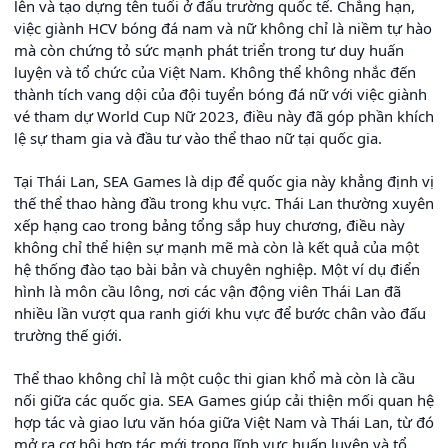
lên và tạo dựng tên tuổi ở đấu trường quốc tế. Chẳng hạn,
việc giành HCV bóng đá nam và nữ không chỉ là niềm tự hào
mà còn chứng tỏ sức mạnh phát triển trong tư duy huấn
luyện và tổ chức của Việt Nam. Không thể không nhắc đến
thành tích vang dội của đội tuyển bóng đá nữ với việc giành
vé tham dự World Cup Nữ 2023, điều này đã góp phần khích
lệ sự tham gia và đầu tư vào thể thao nữ tại quốc gia.
Tại Thái Lan, SEA Games là dịp để quốc gia này khẳng định vị
thế thể thao hàng đầu trong khu vực. Thái Lan thường xuyên
xếp hạng cao trong bảng tổng sắp huy chương, điều này
không chỉ thể hiện sự mạnh mẽ mà còn là kết quả của một
hệ thống đào tạo bài bản và chuyên nghiệp. Một ví dụ điển
hình là môn cầu lông, nơi các vận động viên Thái Lan đã
nhiều lần vượt qua ranh giới khu vực để bước chân vào đấu
trường thế giới.
Thể thao không chỉ là một cuộc thi gian khổ mà còn là cầu
nối giữa các quốc gia. SEA Games giúp cải thiện mối quan hệ
hợp tác và giao lưu văn hóa giữa Việt Nam và Thái Lan, từ đó
mở ra cơ hội hợp tác mới trong lĩnh vực huấn luyện và tổ