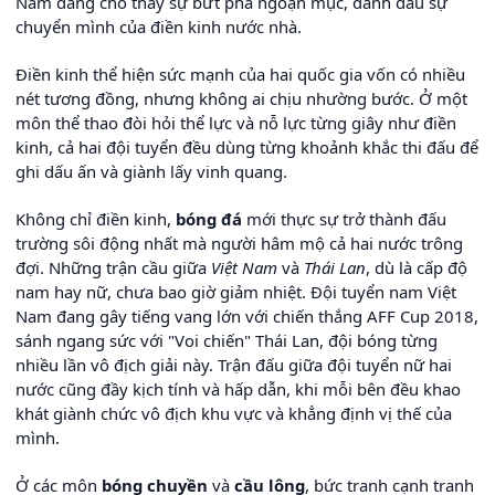
Nam đang cho thấy sự bứt phá ngoạn mục, đánh dấu sự
chuyển mình của điền kinh nước nhà.
Điền kinh thể hiện sức mạnh của hai quốc gia vốn có nhiều
nét tương đồng, nhưng không ai chịu nhường bước. Ở một
môn thể thao đòi hỏi thể lực và nỗ lực từng giây như điền
kinh, cả hai đội tuyển đều dùng từng khoảnh khắc thi đấu để
ghi dấu ấn và giành lấy vinh quang.
Không chỉ điền kinh,
bóng đá
mới thực sự trở thành đấu
trường sôi động nhất mà người hâm mộ cả hai nước trông
đợi. Những trận cầu giữa
Việt Nam
và
Thái Lan
, dù là cấp độ
nam hay nữ, chưa bao giờ giảm nhiệt. Đội tuyển nam Việt
Nam đang gây tiếng vang lớn với chiến thắng AFF Cup 2018,
sánh ngang sức với "Voi chiến" Thái Lan, đội bóng từng
nhiều lần vô địch giải này. Trận đấu giữa đội tuyển nữ hai
nước cũng đầy kịch tính và hấp dẫn, khi mỗi bên đều khao
khát giành chức vô địch khu vực và khẳng định vị thế của
mình.
Ở các môn
bóng chuyền
và
cầu lông
, bức tranh cạnh tranh