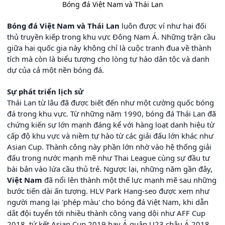
Bóng đá Việt Nam và Thái Lan
Bóng đá Việt Nam và Thái Lan
luôn được ví như hai đối
thủ truyền kiếp trong khu vực Đông Nam Á. Những trận cầu
giữa hai quốc gia này không chỉ là cuộc tranh đua về thành
tích mà còn là biểu tượng cho lòng tự hào dân tộc và danh
dự của cả một nền bóng đá.
Sự phát triển lịch sử
Thái Lan từ lâu đã được biết đến như một cường quốc bóng
đá trong khu vực. Từ những năm 1990, bóng đá Thái Lan đã
chứng kiến sự lớn mạnh đáng kể với hàng loạt danh hiệu từ
cấp độ khu vực và niềm tự hào từ các giải đấu lớn khác như
Asian Cup. Thành công này phần lớn nhờ vào hệ thống giải
đấu trong nước mạnh mẽ như Thai League cùng sự đầu tư
bài bản vào lứa cầu thủ trẻ. Ngược lại, những năm gần đây,
Việt Nam
đã nổi lên thành một thế lực mạnh mẽ sau những
bước tiến dài ấn tượng. HLV Park Hang-seo được xem như
người mang lại 'phép màu' cho bóng đá Việt Nam, khi dẫn
dắt đội tuyển tới nhiều thành công vang dội như AFF Cup
2018, tứ kết Asian Cup 2019 hay Á quân U23 châu Á 2018.