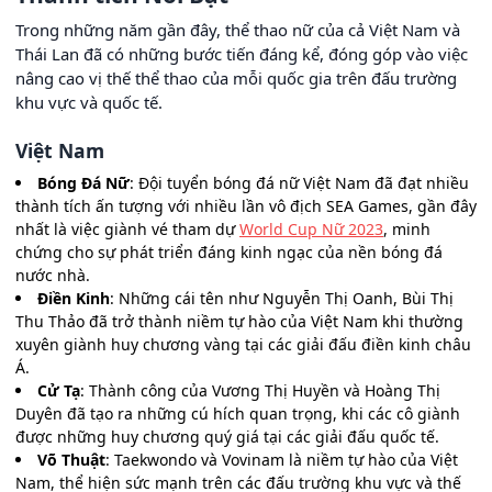
Trong những năm gần đây, thể thao nữ của cả Việt Nam và
Thái Lan đã có những bước tiến đáng kể, đóng góp vào việc
nâng cao vị thế thể thao của mỗi quốc gia trên đấu trường
khu vực và quốc tế.
Việt Nam
Bóng Đá Nữ
: Đội tuyển bóng đá nữ Việt Nam đã đạt nhiều
thành tích ấn tượng với nhiều lần vô địch SEA Games, gần đây
nhất là việc giành vé tham dự
World Cup Nữ 2023
, minh
chứng cho sự phát triển đáng kinh ngạc của nền bóng đá
nước nhà.
Điền Kinh
: Những cái tên như Nguyễn Thị Oanh, Bùi Thị
Thu Thảo đã trở thành niềm tự hào của Việt Nam khi thường
xuyên giành huy chương vàng tại các giải đấu điền kinh châu
Á.
Cử Tạ
: Thành công của Vương Thị Huyền và Hoàng Thị
Duyên đã tạo ra những cú hích quan trọng, khi các cô giành
được những huy chương quý giá tại các giải đấu quốc tế.
Võ Thuật
: Taekwondo và Vovinam là niềm tự hào của Việt
Nam, thể hiện sức mạnh trên các đấu trường khu vực và thế