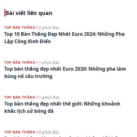
Bài viết liên quan
12 phút đọc
TOP BÀN THẮNG
Top 10 Bàn Thắng Đẹp Nhất Euro 2024: Những Pha
Lập Công Kinh Điển
11 phút đọc
TOP BÀN THẮNG
Top bàn thắng đẹp nhất Euro 2020: Những pha làm
bùng nổ cầu trường
11 phút đọc
TOP BÀN THẮNG
Top bàn thắng đẹp nhất thế giới: Những khoảnh
khắc lịch sử bóng đá
10 phút đọc
TOP BÀN THẮNG