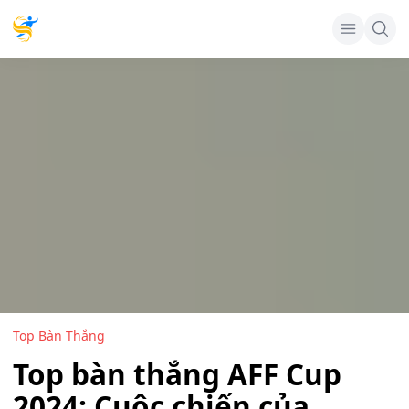
Top Bàn Thắng
Top bàn thắng AFF Cup
2024: Cuộc chiến của