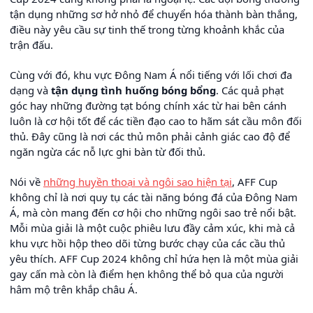
tận dụng những sơ hở nhỏ để chuyển hóa thành bàn thắng,
điều này yêu cầu sự tinh thế trong từng khoảnh khắc của
trận đấu.
Cùng với đó, khu vực Đông Nam Á nổi tiếng với lối chơi đa
dạng và
tận dụng tình huống bóng bổng
. Các quả phạt
góc hay những đường tạt bóng chính xác từ hai bên cánh
luôn là cơ hội tốt để các tiền đạo cao to hãm sát cầu môn đối
thủ. Đây cũng là nơi các thủ môn phải cảnh giác cao độ để
ngăn ngừa các nỗ lực ghi bàn từ đối thủ.
Nói về
những huyền thoại và ngôi sao hiện tại
, AFF Cup
không chỉ là nơi quy tụ các tài năng bóng đá của Đông Nam
Á, mà còn mang đến cơ hội cho những ngôi sao trẻ nổi bật.
Mỗi mùa giải là một cuộc phiêu lưu đầy cảm xúc, khi mà cả
khu vực hồi hộp theo dõi từng bước chạy của các cầu thủ
yêu thích. AFF Cup 2024 không chỉ hứa hẹn là một mùa giải
gay cấn mà còn là điểm hẹn không thể bỏ qua của người
hâm mộ trên khắp châu Á.