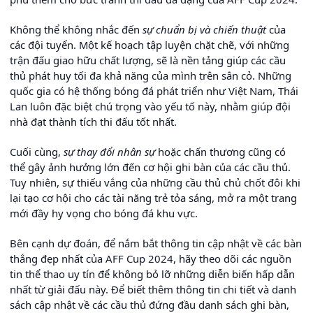
Không thể không nhắc đến
sự chuẩn bị và chiến thuật
của
các đội tuyển. Một kế hoạch tập luyện chặt chẽ, với những
trận đấu giao hữu chất lượng, sẽ là nền tảng giúp các cầu
thủ phát huy tối đa khả năng của mình trên sân cỏ. Những
quốc gia có hệ thống bóng đá phát triển như Việt Nam, Thái
Lan luôn đặc biệt chú trọng vào yếu tố này, nhằm giúp đội
nhà đạt thành tích thi đấu tốt nhất.
Cuối cùng,
sự thay đổi nhân sự
hoặc chấn thương cũng có
thể gây ảnh hưởng lớn đến cơ hội ghi bàn của các cầu thủ.
Tuy nhiên, sự thiếu vắng của những cầu thủ chủ chốt đôi khi
lại tạo cơ hội cho các tài năng trẻ tỏa sáng, mở ra một trang
mới đầy hy vọng cho bóng đá khu vực.
Bên cạnh dự đoán, để nắm bắt thông tin cập nhật về các bàn
thắng đẹp nhất của AFF Cup 2024, hãy theo dõi các nguồn
tin thể thao uy tín để không bỏ lỡ những diễn biến hấp dẫn
nhất từ giải đấu này. Để biết thêm thông tin chi tiết và danh
sách cập nhật về các cầu thủ đứng đầu danh sách ghi bàn,