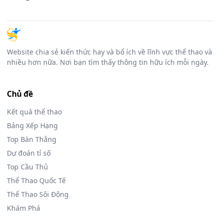
Website chia sẻ kiến thức hay và bổ ích về lĩnh vực thể thao và
nhiều hơn nữa. Nơi bạn tìm thấy thông tin hữu ích mỗi ngày.
Chủ đề
Kết quả thể thao
Bảng Xếp Hạng
Top Bàn Thắng
Dự đoán tỉ số
Top Cầu Thủ
Thể Thao Quốc Tế
Thể Thao Sôi Động
Khám Phá