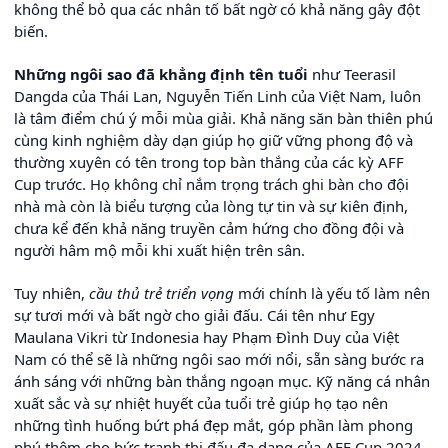
không thể bỏ qua các nhân tố bất ngờ có khả năng gây đột
biến.
Những ngôi sao đã khẳng định tên tuổi
như Teerasil
Dangda của Thái Lan, Nguyễn Tiến Linh của Việt Nam, luôn
là tâm điểm chú ý mỗi mùa giải. Khả năng săn bàn thiên phú
cùng kinh nghiệm dày dạn giúp họ giữ vững phong độ và
thường xuyên có tên trong top bàn thắng của các kỳ AFF
Cup trước. Họ không chỉ nắm trọng trách ghi bàn cho đội
nhà mà còn là biểu tượng của lòng tự tin và sự kiên định,
chưa kể đến khả năng truyền cảm hứng cho đồng đội và
người hâm mộ mỗi khi xuất hiện trên sân.
Tuy nhiên,
cầu thủ trẻ triển vọng
mới chính là yếu tố làm nên
sự tươi mới và bất ngờ cho giải đấu. Cái tên như Egy
Maulana Vikri từ Indonesia hay Phạm Đình Duy của Việt
Nam có thể sẽ là những ngôi sao mới nổi, sẵn sàng bước ra
ánh sáng với những bàn thắng ngoạn mục. Kỹ năng cá nhân
xuất sắc và sự nhiệt huyết của tuổi trẻ giúp họ tạo nên
những tình huống bứt phá đẹp mắt, góp phần làm phong
phú thêm cho bức tranh thi đấu đa dạng của AFF Cup 2024.