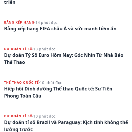
triển
14 phút đọc
BẢNG XẾP HẠNG
Bảng xếp hạng FIFA châu Á và sức mạnh tiềm ẩn
13 phút đọc
DỰ ĐOÁN TỈ SỐ
Dự đoán Tỷ Số Euro Hôm Nay: Góc Nhìn Từ Nhà Báo
Thể Thao
10 phút đọc
THỂ THAO QUỐC TẾ
Hiệp hội Dinh dưỡng Thể thao Quốc tế: Sự Tiên
Phong Toàn Cầu
10 phút đọc
DỰ ĐOÁN TỈ SỐ
Dự đoán tỉ số Brazil và Paraguay: Kịch tính không thể
lường trước