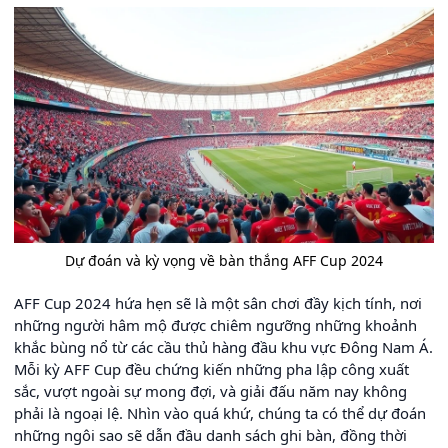
Dự đoán và kỳ vọng về bàn thắng AFF Cup 2024
AFF Cup 2024 hứa hẹn sẽ là một sân chơi đầy kịch tính, nơi
những người hâm mộ được chiêm ngưỡng những khoảnh
khắc bùng nổ từ các cầu thủ hàng đầu khu vực Đông Nam Á.
Mỗi kỳ AFF Cup đều chứng kiến những pha lập công xuất
sắc, vượt ngoài sự mong đợi, và giải đấu năm nay không
phải là ngoại lệ. Nhìn vào quá khứ, chúng ta có thể dự đoán
những ngôi sao sẽ dẫn đầu danh sách ghi bàn, đồng thời