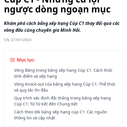
ngược dòng ngoạn mục
Khám phá cách bảng xếp hạng Cúp C1 thay đổi qua các
vòng đấu cùng chuyên gia Minh Hải.
CN, 27/07/2025
Mục lục:
Vòng Bảng trong bảng xếp hạng Cúp C1: Cách thức
tính điểm và xếp hạng
Vòng Knock-out của bảng xếp hạng Cúp C1: Thể thức
và quy tắc thi đấu
Quy trình xác định đội thắng trong bảng xếp hạng
Cúp C1: Từ Tứ Kết đến Chung Kết
Cách theo dõi bảng xếp hạng cúp C1: Các nguồn
thông tin và cập nhật