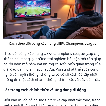
Cách theo dõi bảng xếp hạng UEFA Champions League.
Theo dõi bảng xếp hạng UEFA Champions League (Cúp C1)
không chỉ mang lại những trải nghiệm hồi hộp mà còn giúp
người hâm mộ nắm bắt những chuyển biến quan trọng của
giải đấu danh giá nhất châu Âu. Với sự phát triển của công
nghệ và truyền thông, chúng ta có vô số cách để cập nhật
thông tin một cách nhanh chóng, chính xác và đầy đủ nhất.
Các trang web chính thức và ứng dụng di động
Nếu bạn muốn có những tin tức và cập nhật xác thực, trang
web chính thức của UEFA, uefa.com, là lựa chọn hàng đầu.