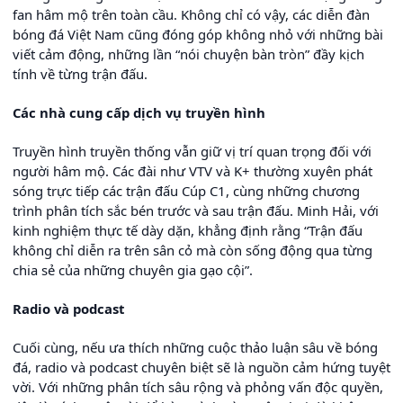
fan hâm mộ trên toàn cầu. Không chỉ có vậy, các diễn đàn
bóng đá Việt Nam cũng đóng góp không nhỏ với những bài
viết cảm động, những lần “nói chuyện bàn tròn” đầy kịch
tính về từng trận đấu.
Các nhà cung cấp dịch vụ truyền hình
Truyền hình truyền thống vẫn giữ vị trí quan trọng đối với
người hâm mộ. Các đài như VTV và K+ thường xuyên phát
sóng trực tiếp các trận đấu Cúp C1, cùng những chương
trình phân tích sắc bén trước và sau trận đấu. Minh Hải, với
kinh nghiệm thực tế dày dặn, khẳng định rằng “Trận đấu
không chỉ diễn ra trên sân cỏ mà còn sống động qua từng
chia sẻ của những chuyên gia gạo cội”.
Radio và podcast
Cuối cùng, nếu ưa thích những cuộc thảo luận sâu về bóng
đá, radio và podcast chuyên biệt sẽ là nguồn cảm hứng tuyệt
vời. Với những phân tích sâu rộng và phỏng vấn độc quyền,