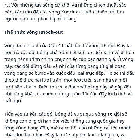
ra. Với những tay súng cừ khôi và những chiến thuật sắc
bén, các trận đấu tại vòng Knock-out luôn khiến trái tim
người hâm mộ phải đập rộn ràng.
Thể thức vòng Knock-out
Vòng Knock-out của Cúp C1 bắt đầu từ vòng 16 đội. Đây là
nơi mà các đội bóng phải dồn hết sức lực để giành vé đi tiếp
trong hành trình chinh phục chiếc cúp bạc danh giá. Ở vòng
này, các đội đứng đầu và nhì của từng bảng từ giai đoạn
vòng bảng sẽ bước vào cuộc đấu loại trực tiếp. Họ sẽ thi đấu
theo thể thức hai lượt trận: một lượt trên sân nhà và một
lượt sân khách. Điều thú vị là đội nhất bảng này sẽ gặp đội
nhì bảng khác, tạo nên những cuộc đối đầu đầy kịch tính và
bất ngờ.
Tiến vào tứ kết, các đội bóng đã vượt qua vòng 16 đội sẽ
không còn bị giới hạn bởi việc không cùng quốc gia hay
từng cùng bảng đấu, mở ra cơ hội cho những cái tên mạnh
nhất đối đầu nhau. Đây là nơi sự phấn khích tăng lên, và