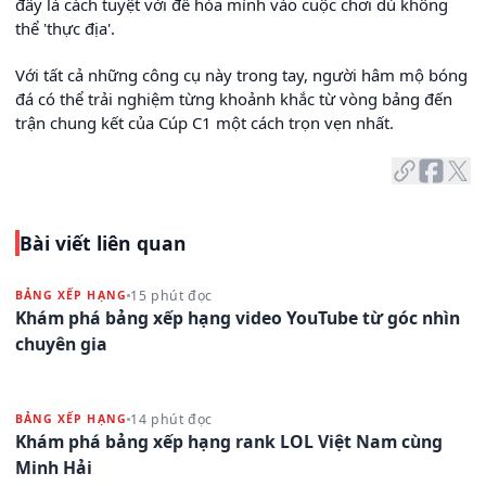
đây là cách tuyệt vời để hòa mình vào cuộc chơi dù không
thể 'thực địa'.
Với tất cả những công cụ này trong tay, người hâm mộ bóng
đá có thể trải nghiệm từng khoảnh khắc từ vòng bảng đến
trận chung kết của Cúp C1 một cách trọn vẹn nhất.
Bài viết liên quan
15 phút đọc
BẢNG XẾP HẠNG
Khám phá bảng xếp hạng video YouTube từ góc nhìn
chuyên gia
14 phút đọc
BẢNG XẾP HẠNG
Khám phá bảng xếp hạng rank LOL Việt Nam cùng
Minh Hải