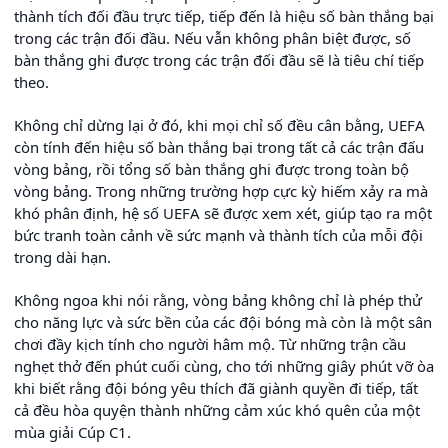
thành tích đối đầu trực tiếp, tiếp đến là hiệu số bàn thắng bại
trong các trận đối đầu. Nếu vẫn không phân biệt được, số
bàn thắng ghi được trong các trận đối đầu sẽ là tiêu chí tiếp
theo.
Không chỉ dừng lại ở đó, khi mọi chỉ số đều cân bằng, UEFA
còn tính đến hiệu số bàn thắng bại trong tất cả các trận đấu
vòng bảng, rồi tổng số bàn thắng ghi được trong toàn bộ
vòng bảng. Trong những trường hợp cực kỳ hiếm xảy ra mà
khó phân định, hệ số UEFA sẽ được xem xét, giúp tạo ra một
bức tranh toàn cảnh về sức mạnh và thành tích của mỗi đội
trong dài hạn.
Không ngoa khi nói rằng, vòng bảng không chỉ là phép thử
cho năng lực và sức bền của các đội bóng mà còn là một sân
chơi đầy kịch tính cho người hâm mộ. Từ những trận cầu
nghẹt thở đến phút cuối cùng, cho tới những giây phút vỡ òa
khi biết rằng đội bóng yêu thích đã giành quyền đi tiếp, tất
cả đều hòa quyện thành những cảm xúc khó quên của một
mùa giải Cúp C1.