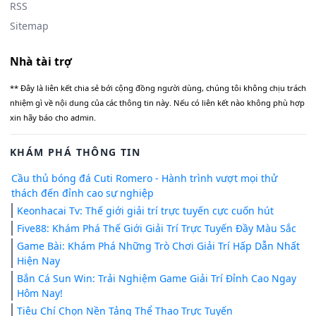
RSS
Sitemap
Nhà tài trợ
** Đây là liên kết chia sẻ bới cộng đồng người dùng, chúng tôi không chịu trách
nhiệm gì về nội dung của các thông tin này. Nếu có liên kết nào không phù hợp
xin hãy báo cho admin.
KHÁM PHÁ THÔNG TIN
Cầu thủ bóng đá Cuti Romero - Hành trình vượt mọi thử
thách đến đỉnh cao sự nghiệp
Keonhacai Tv: Thế giới giải trí trực tuyến cực cuốn hút
Five88: Khám Phá Thế Giới Giải Trí Trực Tuyến Đầy Màu Sắc
Game Bài: Khám Phá Những Trò Chơi Giải Trí Hấp Dẫn Nhất
Hiện Nay
Bắn Cá Sun Win: Trải Nghiệm Game Giải Trí Đỉnh Cao Ngay
Hôm Nay!
Tiêu Chí Chọn Nền Tảng Thể Thao Trực Tuyến