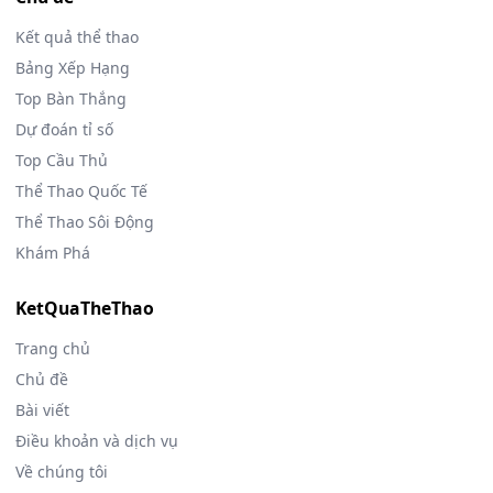
Kết quả thể thao
Bảng Xếp Hạng
Top Bàn Thắng
Dự đoán tỉ số
Top Cầu Thủ
Thể Thao Quốc Tế
Thể Thao Sôi Động
Khám Phá
KetQuaTheThao
Trang chủ
Chủ đề
Bài viết
Điều khoản và dịch vụ
Về chúng tôi