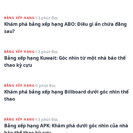
13 phút đọc
BẢNG XẾP HẠNG
Khám phá bảng xếp hạng ABO: Điều gì ẩn chứa đằng
sau?
13 phút đọc
BẢNG XẾP HẠNG
Bảng xếp hạng Kuwait: Góc nhìn từ một nhà báo thể
thao kỳ cựu
5 phút đọc
BẢNG XẾP HẠNG
Khám phá bảng xếp hạng Billboard dưới góc nhìn thể
thao
13 phút đọc
BẢNG XẾP HẠNG
Bảng xếp hạng APK: Khám phá dưới góc nhìn của nhà
báo thể thao kỳ cựu