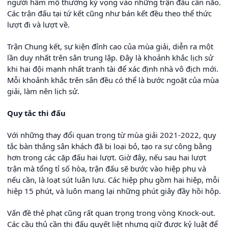
người hâm mộ thường kỳ vọng vào những trận đấu cân não.
Các trận đấu tại tứ kết cũng như bán kết đều theo thể thức
lượt đi và lượt về.
Trận Chung kết, sự kiện đỉnh cao của mùa giải, diễn ra một
lần duy nhất trên sân trung lập. Đây là khoảnh khắc lịch sử
khi hai đội mạnh nhất tranh tài để xác định nhà vô địch mới.
Mỗi khoảnh khắc trên sân đều có thể là bước ngoặt của mùa
giải, làm nên lịch sử.
Quy tắc thi đấu
Với những thay đổi quan trọng từ mùa giải 2021-2022, quy
tắc bàn thắng sân khách đã bị loại bỏ, tạo ra sự công bằng
hơn trong các cặp đấu hai lượt. Giờ đây, nếu sau hai lượt
trận mà tổng tỉ số hòa, trận đấu sẽ bước vào hiệp phụ và
nếu cần, là loạt sút luân lưu. Các hiệp phụ gồm hai hiệp, mỗi
hiệp 15 phút, và luôn mang lại những phút giây đầy hồi hộp.
Vấn đề thẻ phạt cũng rất quan trọng trong vòng Knock-out.
Các cầu thủ cần thi đấu quyết liệt nhưng giữ được kỷ luật để