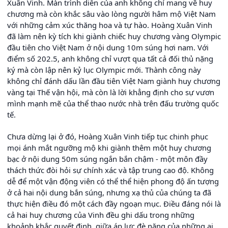
Xuân Vinh. Màn trình diễn của anh không chỉ mang về huy
chương mà còn khắc sâu vào lòng người hâm mộ Việt Nam
với những cảm xúc thăng hoa và tự hào. Hoàng Xuân Vinh
đã làm nên kỳ tích khi giành chiếc huy chương vàng Olympic
đầu tiên cho Việt Nam ở nội dung 10m súng hơi nam. Với
điểm số 202.5, anh không chỉ vượt qua tất cả đối thủ nặng
ký mà còn lập nên kỷ lục Olympic mới. Thành công này
không chỉ đánh dấu lần đầu tiên Việt Nam giành huy chương
vàng tại Thế vận hội, mà còn là lời khẳng định cho sự vươn
mình mạnh mẽ của thể thao nước nhà trên đấu trường quốc
tế.
Chưa dừng lại ở đó, Hoàng Xuân Vinh tiếp tục chinh phục
mọi ánh mắt ngưỡng mộ khi giành thêm một huy chương
bạc ở nội dung 50m súng ngắn bắn chậm - một môn đầy
thách thức đòi hỏi sự chính xác và tập trung cao độ. Không
dễ để một vận động viên có thể thể hiện phong độ ấn tượng
ở cả hai nội dung bắn súng, nhưng xạ thủ của chúng ta đã
thực hiện điều đó một cách đầy ngoạn mục. Điều đáng nói là
cả hai huy chương của Vinh đều ghi dấu trong những
khoảnh khắc quyết định, giữa áp lực đè nặng của những ai