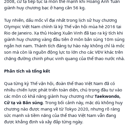
2008, cử tạ tiếp tục là môn thể mạnh khi Hoàng Anh Tuấn
giành huy chương bạc ở hạng cân 56 kg.
Tuy nhiên, dấu mốc vĩ đại nhất trong lịch sử huy chương
Olympic Việt Nam chính là kỳ Thế vận hội mùa hè 2016 tại
Rio de Janeiro. Xạ thủ Hoàng Xuân Vinh đã tạo ra kỳ tích khi
giành huy chương vàng đầu tiên ở môn bắn súng 10m súng
ngắn hơi nam. Thành tích đáng tự hào này không chỉ là mốc
son mà còn là nguồn động lực to lớn cho các VĐV khác trên
chặng đường chinh phục vinh quang của thể thao nước nhà.
Phân tích và tổng kết
Qua từng kỳ Thế vận hội, đoàn thể thao Việt Nam đã có
nhiều chiến lược phát triển toàn diện, chú trọng đầu tư vào
các môn có khả năng giành huy chương như
Taekwondo,
Cử tạ và Bắn súng
. Trong bối cảnh này, mặc dù không huy
chương nào được mang về từ Tokyo 2020, nhưng rõ ràng
sức mạnh và tiềm năng của thể thao Việt Nam vẫn đang
được khẳng định và xây đắp từng ngày.