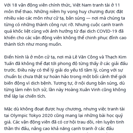
Với 18 vận động viên chính thức, Việt Nam tranh tài ở 11
môn thể thao. Những niềm hy vọng huy chương được đặt
nhiều vào các môn như cử tạ, bắn súng — nơi mà chúng ta
từng có những thành công rực rỡ. Nhưng cuộc cạnh tranh
quá khốc liệt cùng với ảnh hưởng từ đại dịch COVID-19 đã
khiến cho các vận động viên không thể chinh phục đỉnh cao
thành tích như mong muốn.
Điển hình là ở môn cử tạ, nơi mà Lê Văn Công và Thạch Kim
Tuấn đã không thể đạt tới phong độ từng thấy ở các giải đấu
trước. Điều này có thể lý giải do yếu tố tâm lý, cùng với sự
chuẩn bị chưa thật sự hoàn hảo trong một bối cảnh thế giới
biến động vì dịch bệnh. Tương tự, ở nội dung bắn súng, dù
từng làm nên lịch sử, lần này Hoàng Xuân Vinh cũng không
thể lặp lại chiến tích.
Mặc dù không đoạt được huy chương, nhưng việc tranh tài
tại Olympic Tokyo 2020 cũng mang lại những bài học quý
giá. Các vận động viên đã có cơ hội trau dồi, rèn luyện tinh
thần thi đấu, nâng cao khả năng cạnh tranh ở các đấu