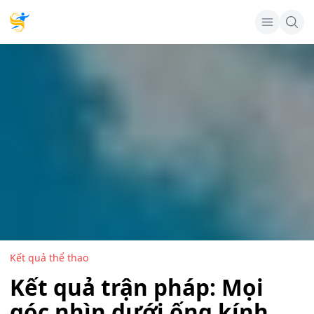
Kết quả thể thao
Kết quả trận pháp: Mọi
góc nhìn dưới ống kính