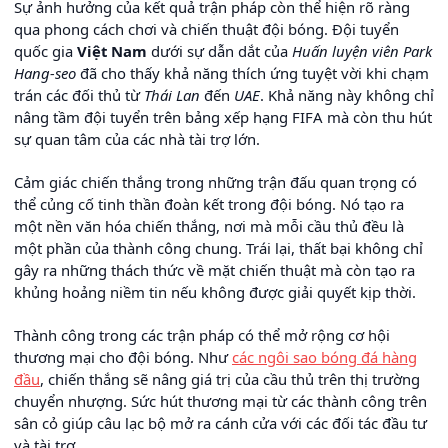
Sự ảnh hưởng của kết quả trận pháp còn thể hiện rõ ràng
qua phong cách chơi và chiến thuật đội bóng. Đội tuyển
quốc gia
Việt Nam
dưới sự dẫn dắt của
Huấn luyện viên Park
Hang-seo
đã cho thấy khả năng thích ứng tuyệt vời khi chạm
trán các đối thủ từ
Thái Lan
đến
UAE
. Khả năng này không chỉ
nâng tầm đội tuyển trên bảng xếp hạng FIFA mà còn thu hút
sự quan tâm của các nhà tài trợ lớn.
Cảm giác chiến thắng trong những trận đấu quan trọng có
thể củng cố tinh thần đoàn kết trong đội bóng. Nó tạo ra
một nền văn hóa chiến thắng, nơi mà mỗi cầu thủ đều là
một phần của thành công chung. Trái lại, thất bại không chỉ
gây ra những thách thức về mặt chiến thuật mà còn tạo ra
khủng hoảng niềm tin nếu không được giải quyết kịp thời.
Thành công trong các trận pháp có thể mở rộng cơ hội
thương mại cho đội bóng. Như
các ngôi sao bóng đá hàng
đầu
, chiến thắng sẽ nâng giá trị của cầu thủ trên thị trường
chuyển nhượng. Sức hút thương mại từ các thành công trên
sân cỏ giúp câu lạc bộ mở ra cánh cửa với các đối tác đầu tư
và tài trợ.