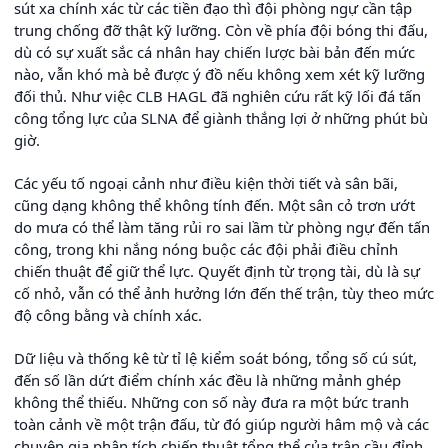
sút xa chính xác từ các tiền đạo thì đội phòng ngự cần tập
trung chống đỡ thật kỹ lưỡng. Còn về phía đội bóng thi đấu,
dù có sự xuất sắc cá nhân hay chiến lược bài bản đến mức
nào, vẫn khó mà bẻ được ý đồ nếu không xem xét kỹ lưỡng
đối thủ. Như việc CLB HAGL đã nghiên cứu rất kỹ lối đá tấn
công tổng lực của SLNA để giành thắng lợi ở những phút bù
giờ.
Các yếu tố ngoại cảnh như điều kiện thời tiết và sân bãi,
cũng dạng không thể không tính đến. Một sân cỏ trơn ướt
do mưa có thể làm tăng rủi ro sai lầm từ phòng ngự đến tấn
công, trong khi nắng nóng buộc các đội phải điều chỉnh
chiến thuật để giữ thể lực. Quyết định từ trọng tài, dù là sự
cố nhỏ, vẫn có thể ảnh hưởng lớn đến thế trận, tùy theo mức
độ công bằng và chính xác.
Dữ liệu và thống kê từ tỉ lệ kiểm soát bóng, tổng số cú sút,
đến số lần dứt điểm chính xác đều là những mảnh ghép
không thể thiếu. Những con số này đưa ra một bức tranh
toàn cảnh về một trận đấu, từ đó giúp người hâm mộ và các
chuyên gia phân tích chiến thuật tổng thể của trận cầu đỉnh