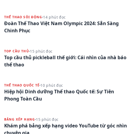
14 phút đọc
THỂ THAO SÔI ĐỘNG
Đoàn Thể Thao Việt Nam Olympic 2024: Sẵn Sàng
Chinh Phục
15 phút đọc
TOP CẦU THỦ
Top cầu thủ pickleball thế giới: Cái nhìn của nhà báo
thể thao
10 phút đọc
THỂ THAO QUỐC TẾ
Hiệp hội Dinh dưỡng Thể thao Quốc tế: Sự Tiên
Phong Toàn Cầu
15 phút đọc
BẢNG XẾP HẠNG
Khám phá bảng xếp hạng video YouTube từ góc nhìn
chuyên gia