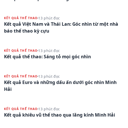
13 phút đọc
KẾT QUẢ THỂ THAO
Kết quả Việt Nam và Thái Lan: Góc nhìn từ một nhà
báo thể thao kỳ cựu
13 phút đọc
KẾT QUẢ THỂ THAO
Kết quả thể thao: Sáng tỏ mọi góc nhìn
13 phút đọc
KẾT QUẢ THỂ THAO
Kết quả Euro và những dấu ấn dưới góc nhìn Minh
Hải
13 phút đọc
KẾT QUẢ THỂ THAO
Kết quả khiêu vũ thể thao qua lăng kính Minh Hải