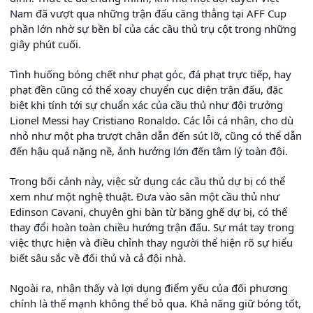
Nam đã vượt qua những trận đấu căng thẳng tại AFF Cup
phần lớn nhờ sự bền bỉ của các cầu thủ trụ cột trong những
giây phút cuối.
Tình huống bóng chết như phạt góc, đá phạt trực tiếp, hay
phạt đền cũng có thể xoay chuyển cục diện trận đấu, đặc
biệt khi tính tới sự chuẩn xác của cầu thủ như đội trưởng
Lionel Messi hay Cristiano Ronaldo. Các lỗi cá nhân, cho dù
nhỏ như một pha trượt chân dẫn đến sút lỡ, cũng có thể dẫn
đến hậu quả nặng nề, ảnh hưởng lớn đến tâm lý toàn đội.
Trong bối cảnh này, việc sử dụng các cầu thủ dự bị có thể
xem như một nghệ thuật. Đưa vào sân một cầu thủ như
Edinson Cavani, chuyên ghi bàn từ băng ghế dự bị, có thể
thay đổi hoàn toàn chiều hướng trận đấu. Sự mát tay trong
việc thực hiện và điều chỉnh thay người thể hiện rõ sự hiểu
biết sâu sắc về đối thủ và cả đội nhà.
Ngoài ra, nhận thấy và lợi dụng điểm yếu của đối phương
chính là thế mạnh không thể bỏ qua. Khả năng giữ bóng tốt,