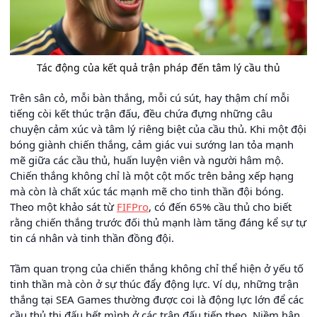
Tác động của kết quả trận pháp đến tâm lý cầu thủ
Trên sân cỏ, mỗi bàn thắng, mỗi cú sút, hay thậm chí mỗi
tiếng còi kết thúc trận đấu, đều chứa đựng những câu
chuyện cảm xúc và tâm lý riêng biệt của cầu thủ. Khi một đội
bóng giành chiến thắng, cảm giác vui sướng lan tỏa mạnh
mẽ giữa các cầu thủ, huấn luyện viên và người hâm mộ.
Chiến thắng không chỉ là một cột mốc trên bảng xếp hạng
mà còn là chất xúc tác mạnh mẽ cho tinh thần đội bóng.
Theo một khảo sát từ
FIFPro
, có đến 65% cầu thủ cho biết
rằng chiến thắng trước đối thủ mạnh làm tăng đáng kể sự tự
tin cá nhân và tinh thần đồng đội.
Tầm quan trọng của chiến thắng không chỉ thể hiện ở yếu tố
tinh thần mà còn ở sự thúc đẩy động lực. Ví dụ, những trận
thắng tại SEA Games thường được coi là động lực lớn để các
cầu thủ thi đấu hết mình ở các trận đấu tiếp theo. Niềm hân