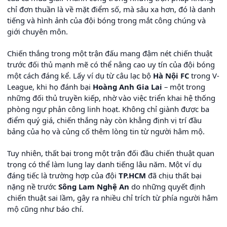
chỉ đơn thuần là về mặt điểm số, mà sâu xa hơn, đó là danh
tiếng và hình ảnh của đội bóng trong mắt công chúng và
giới chuyên môn.
Chiến thắng trong một trận đấu mang đậm nét chiến thuật
trước đối thủ mạnh mẽ có thể nâng cao uy tín của đội bóng
một cách đáng kể. Lấy ví dụ từ câu lạc bộ
Hà Nội FC
trong V-
League, khi họ đánh bại
Hoàng Anh Gia Lai
– một trong
những đối thủ truyền kiếp, nhờ vào việc triển khai hệ thống
phòng ngự phản công linh hoạt. Không chỉ giành được ba
điểm quý giá, chiến thắng này còn khẳng định vị trí đầu
bảng của họ và củng cố thêm lòng tin từ người hâm mộ.
Tuy nhiên, thất bại trong một trận đối đầu chiến thuật quan
trọng có thể làm lung lay danh tiếng lâu năm. Một ví dụ
đáng tiếc là trường hợp của đội
TP.HCM
đã chịu thất bại
nặng nề trước
Sông Lam Nghệ An
do những quyết định
chiến thuật sai lầm, gây ra nhiều chỉ trích từ phía người hâm
mộ cũng như báo chí.