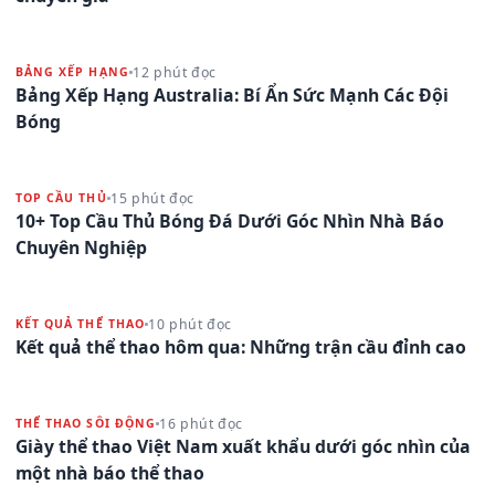
12 phút đọc
BẢNG XẾP HẠNG
Bảng Xếp Hạng Australia: Bí Ẩn Sức Mạnh Các Đội
Bóng
15 phút đọc
TOP CẦU THỦ
10+ Top Cầu Thủ Bóng Đá Dưới Góc Nhìn Nhà Báo
Chuyên Nghiệp
10 phút đọc
KẾT QUẢ THỂ THAO
Kết quả thể thao hôm qua: Những trận cầu đỉnh cao
16 phút đọc
THỂ THAO SÔI ĐỘNG
Giày thể thao Việt Nam xuất khẩu dưới góc nhìn của
một nhà báo thể thao