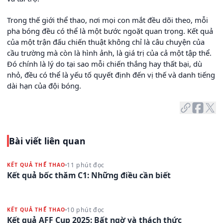
Trong thế giới thể thao, nơi mọi con mắt đều dõi theo, mỗi
pha bóng đều có thể là một bước ngoặt quan trọng. Kết quả
của một trận đấu chiến thuật không chỉ là câu chuyện của
cầu trường mà còn là hình ảnh, là giá trị của cả một tập thể.
Đó chính là lý do tại sao mỗi chiến thắng hay thất bại, dù
nhỏ, đều có thể là yếu tố quyết định đến vị thế và danh tiếng
dài hạn của đội bóng.
Bài viết liên quan
11 phút đọc
KẾT QUẢ THỂ THAO
Kết quả bốc thăm C1: Những điều cần biết
10 phút đọc
KẾT QUẢ THỂ THAO
Kết quả AFF Cup 2025: Bất ngờ và thách thức