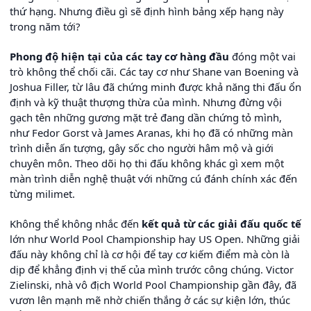
thứ hạng. Nhưng điều gì sẽ định hình bảng xếp hạng này
trong năm tới?
Phong độ hiện tại của các tay cơ hàng đầu
đóng một vai
trò không thể chối cãi. Các tay cơ như Shane van Boening và
Joshua Filler, từ lâu đã chứng minh được khả năng thi đấu ổn
định và kỹ thuật thượng thừa của mình. Nhưng đừng vội
gạch tên những gương mặt trẻ đang dần chứng tỏ mình,
như Fedor Gorst và James Aranas, khi họ đã có những màn
trình diễn ấn tượng, gây sốc cho người hâm mộ và giới
chuyên môn. Theo dõi họ thi đấu không khác gì xem một
màn trình diễn nghệ thuật với những cú đánh chính xác đến
từng milimet.
Không thể không nhắc đến
kết quả từ các giải đấu quốc tế
lớn như World Pool Championship hay US Open. Những giải
đấu này không chỉ là cơ hội để tay cơ kiếm điểm mà còn là
dịp để khẳng định vị thế của mình trước công chúng. Victor
Zielinski, nhà vô địch World Pool Championship gần đây, đã
vươn lên mạnh mẽ nhờ chiến thắng ở các sự kiện lớn, thúc