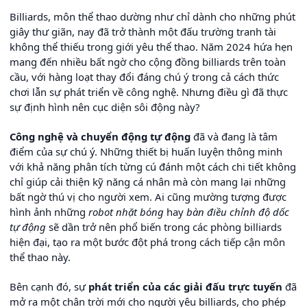
Billiards, môn thể thao dường như chỉ dành cho những phút
giây thư giãn, nay đã trở thành một đấu trường tranh tài
không thể thiếu trong giới yêu thể thao. Năm 2024 hứa hẹn
mang đến nhiều bất ngờ cho cộng đồng billiards trên toàn
cầu, với hàng loạt thay đổi đáng chú ý trong cả cách thức
chơi lẫn sự phát triển về công nghệ. Nhưng điều gì đã thực
sự định hình nên cục diện sôi động này?
Công nghệ và chuyển động tự động
đã và đang là tâm
điểm của sự chú ý. Những thiết bị huấn luyện thông minh
với khả năng phân tích từng cú đánh một cách chi tiết không
chỉ giúp cải thiện kỹ năng cá nhân mà còn mang lại những
bất ngờ thú vị cho người xem. Ai cũng mường tượng được
hình ảnh những
robot nhặt bóng
hay
bàn điều chỉnh độ dốc
tự động
sẽ dần trở nên phổ biến trong các phòng billiards
hiện đại, tạo ra một bước đột phá trong cách tiếp cận môn
thể thao này.
Bên cạnh đó, sự
phát triển của các giải đấu trực tuyến
đã
mở ra một chân trời mới cho người yêu billiards, cho phép