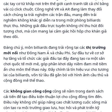
các tay cơ từ khắp nơi trên thế giới cạnh tranh tất cả chỉ bằng
vài cú click chuột. Công nghệ VR và AR đang làm thay đổi
cách chúng ta trải nghiệm các trận đấu, mang đến trải
nghiệm không khác gì diễn ra trong một phòng billiards
thực thụ. Những giải đấu trực tuyến không chỉ thu hút đối
tượng chơi, mà còn mang lại cảm giác hồi hộp cho khán giả
theo dõi.
Đáng chú ý, môn billiards đang trải rộng tại các
thị trường
mới nổi
như Đông Nam Á và châu Phi. Sự đầu tư về cơ sở
hạ tầng và tổ chức các giải đấu tại đây đang tạo ra một sân
chơi quốc tế mới mẻ, góp phần khơi dậy niềm đam mê tiềm
ẩn cho môn thể thao này. Đây chính là tín hiệu vui cho tương
lai của billiards, vốn từ lâu đã gắn bó với hình ảnh cầu thủ và
cộng đồng mê thể thao.
Các
không gian công cộng
cũng sẽ nằm trong danh sách
cải tiến để tạo điều kiện thuận lợi cho cộng đồng tìm đến.
Điều này không chỉ giúp nâng cao chất lượng cuộc sống mà
còn tạo ra môi trường giao lưu, học hỏi và phát triển kỹ