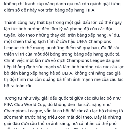
không chỉ tranh cúp vàng danh giá mà còn giành giật từng
điểm số để nhảy vọt trên bảng xếp hạng FIFA.
Thành công hay thất bại trong một giải đấu lớn có thể ngay
lập tức ảnh hưởng đến tâm lý và phong độ của các đội
tuyển, kéo theo những thay đổi trên bảng xếp hạng. Ví dụ,
một chiến thắng kịch tính ở cửa hậu UEFA Champions
League có thể mang lại những điểm số quý báu, đủ để cải
thiện vị trí của một đội bóng trong bảng xếp hạng quốc tế.
Chính việc một lần nữa vô địch Champions League đã gián
tiếp khẳng định sức mạnh và tầm ảnh hưởng của các câu lạc
bộ đến bảng xếp hạng hệ số UEFA, không chỉ nâng cao giá
trị đội hình mà còn quảng bá hình ảnh mạnh mẽ của câu lạc
bộ ra toàn cầu.
Tương tự như vậy, giải đấu quốc tế giữa các câu lạc bộ như
FIFA Club World Cup, dù không đem lại sức nặng như
Champions League, vẫn là cơ hội để các câu lạc bộ chứng tỏ
sức mạnh trước hàng triệu con mắt dõi theo. Đây là những
giải đấu đưa cầu thủ ra ánh sáng, nơi cá nhân có thể phô