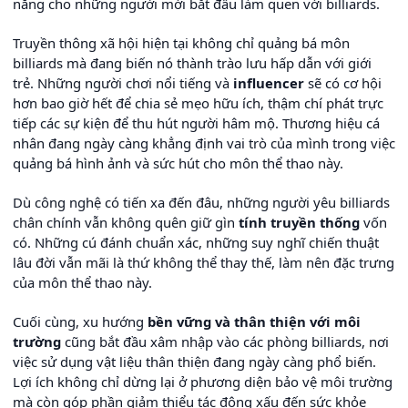
năng cho những người mới bắt đầu làm quen với billiards.
Truyền thông xã hội hiện tại không chỉ quảng bá môn
billiards mà đang biến nó thành trào lưu hấp dẫn với giới
trẻ. Những người chơi nổi tiếng và
influencer
sẽ có cơ hội
hơn bao giờ hết để chia sẻ mẹo hữu ích, thậm chí phát trực
tiếp các sự kiện để thu hút người hâm mộ. Thương hiệu cá
nhân đang ngày càng khẳng định vai trò của mình trong việc
quảng bá hình ảnh và sức hút cho môn thể thao này.
Dù công nghệ có tiến xa đến đâu, những người yêu billiards
chân chính vẫn không quên giữ gìn
tính truyền thống
vốn
có. Những cú đánh chuẩn xác, những suy nghĩ chiến thuật
lâu đời vẫn mãi là thứ không thể thay thế, làm nên đặc trưng
của môn thể thao này.
Cuối cùng, xu hướng
bền vững và thân thiện với môi
trường
cũng bắt đầu xâm nhập vào các phòng billiards, nơi
việc sử dụng vật liệu thân thiện đang ngày càng phổ biến.
Lợi ích không chỉ dừng lại ở phương diện bảo vệ môi trường
mà còn góp phần giảm thiểu tác động xấu đến sức khỏe