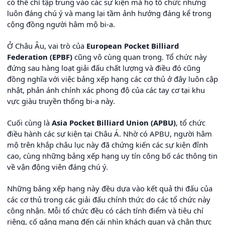
có thể chỉ tập trung vào các sự kiện mà họ tổ chức nhưng
luôn đáng chú ý và mang lại tầm ảnh hưởng đáng kể trong
cộng đồng người hâm mộ bi-a.
Ở Châu Âu, vai trò của
European Pocket Billiard
Federation (EPBF)
cũng vô cùng quan trọng. Tổ chức này
đứng sau hàng loạt giải đấu chất lượng và điều đó cũng
đồng nghĩa với việc bảng xếp hạng các cơ thủ ở đây luôn cập
nhật, phản ánh chính xác phong độ của các tay cơ tại khu
vực giàu truyền thống bi-a này.
Cuối cùng là
Asia Pocket Billiard Union (APBU)
, tổ chức
điều hành các sự kiện tại Châu Á. Nhờ có APBU, người hâm
mộ trên khắp châu lục này đã chứng kiến các sự kiện đỉnh
cao, cùng những bảng xếp hạng uy tín công bố các thông tin
về vận động viên đáng chú ý.
Những bảng xếp hạng này đều dựa vào kết quả thi đấu của
các cơ thủ trong các giải đấu chính thức do các tổ chức này
công nhận. Mỗi tổ chức đều có cách tính điểm và tiêu chí
riêng, cố gắng mang đến cái nhìn khách quan và chân thực