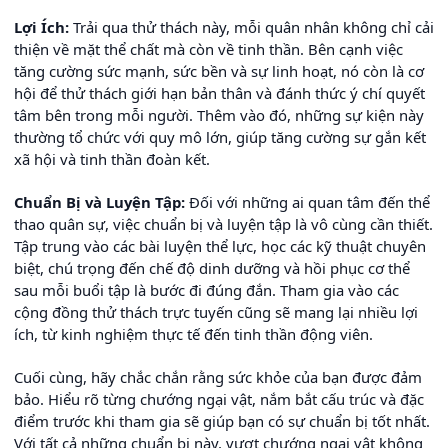
Lợi Ích:
Trải qua thử thách này, mỗi quân nhân không chỉ cải
thiện về mặt thể chất mà còn về tinh thần. Bên cạnh việc
tăng cường sức mạnh, sức bền và sự linh hoạt, nó còn là cơ
hội để thử thách giới hạn bản thân và đánh thức ý chí quyết
tâm bên trong mỗi người. Thêm vào đó, những sự kiện này
thường tổ chức với quy mô lớn, giúp tăng cường sự gắn kết
xã hội và tinh thần đoàn kết.
Chuẩn Bị và Luyện Tập:
Đối với những ai quan tâm đến thể
thao quân sự, việc chuẩn bị và luyện tập là vô cùng cần thiết.
Tập trung vào các bài luyện thể lực, học các kỹ thuật chuyên
biệt, chú trọng đến chế độ dinh dưỡng và hồi phục cơ thể
sau mỗi buổi tập là bước đi đúng đắn. Tham gia vào các
cộng đồng thử thách trực tuyến cũng sẽ mang lại nhiều lợi
ích, từ kinh nghiệm thực tế đến tinh thần động viên.
Cuối cùng, hãy chắc chắn rằng sức khỏe của bạn được đảm
bảo. Hiểu rõ từng chướng ngại vật, nắm bắt cấu trúc và đặc
điểm trước khi tham gia sẽ giúp bạn có sự chuẩn bị tốt nhất.
Với tất cả những chuẩn bị này, vượt chướng ngại vật không