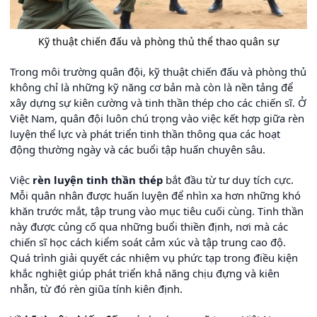
Kỹ thuật chiến đấu và phòng thủ thể thao quân sự
Trong môi trường quân đội, kỹ thuật chiến đấu và phòng thủ
không chỉ là những kỹ năng cơ bản mà còn là nền tảng để
xây dựng sự kiên cường và tinh thần thép cho các chiến sĩ. Ở
Việt Nam, quân đội luôn chú trọng vào việc kết hợp giữa rèn
luyện thể lực và phát triển tinh thần thông qua các hoạt
động thường ngày và các buổi tập huấn chuyên sâu.
Việc
rèn luyện tinh thần thép
bắt đầu từ tư duy tích cực.
Mỗi quân nhân được huấn luyện để nhìn xa hơn những khó
khăn trước mắt, tập trung vào mục tiêu cuối cùng. Tinh thần
này được củng cố qua những buổi thiền định, nơi mà các
chiến sĩ học cách kiểm soát cảm xúc và tập trung cao độ.
Quá trình giải quyết các nhiệm vụ phức tạp trong điều kiện
khắc nghiệt giúp phát triển khả năng chịu đựng và kiên
nhẫn, từ đó rèn giũa tính kiên định.