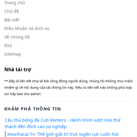
Trang chủ
Chủ đề
Bài viết
Điều khoản và dịch vụ
Về chúng tôi
RSS
Sitemap
Nhà tài trợ
** Đây là liên kết chia sẻ bới cộng đồng người dùng, chúng tôi không chịu trách
nhiệm gì về nội dung của các thông tin này. Nếu có liên kết nào không phù hợp
xin hãy báo cho admin.
KHÁM PHÁ THÔNG TIN
Cầu thủ bóng đá Cuti Romero - Hành trình vượt mọi thử
thách đến đỉnh cao sự nghiệp
Keonhacai Tv: Thế giới giải trí trực tuyến cực cuốn hút