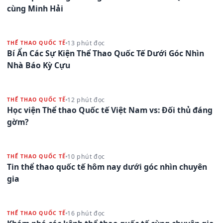
cùng Minh Hải
13 phút đọc
THỂ THAO QUỐC TẾ
Bí Ẩn Các Sự Kiện Thể Thao Quốc Tế Dưới Góc Nhìn
Nhà Báo Kỳ Cựu
12 phút đọc
THỂ THAO QUỐC TẾ
Học viện Thể thao Quốc tế Việt Nam vs: Đối thủ đáng
gờm?
10 phút đọc
THỂ THAO QUỐC TẾ
Tin thể thao quốc tế hôm nay dưới góc nhìn chuyên
gia
16 phút đọc
THỂ THAO QUỐC TẾ