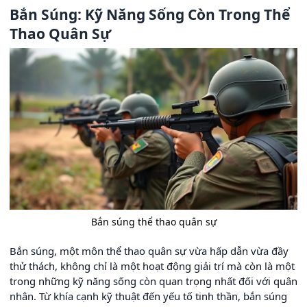
Bắn Súng: Kỹ Năng Sống Còn Trong Thể
Thao Quân Sự
Bắn súng thể thao quân sự
Bắn súng, một môn thể thao quân sự vừa hấp dẫn vừa đầy
thử thách, không chỉ là một hoạt động giải trí mà còn là một
trong những kỹ năng sống còn quan trọng nhất đối với quân
nhân. Từ khía cạnh kỹ thuật đến yếu tố tinh thần, bắn súng