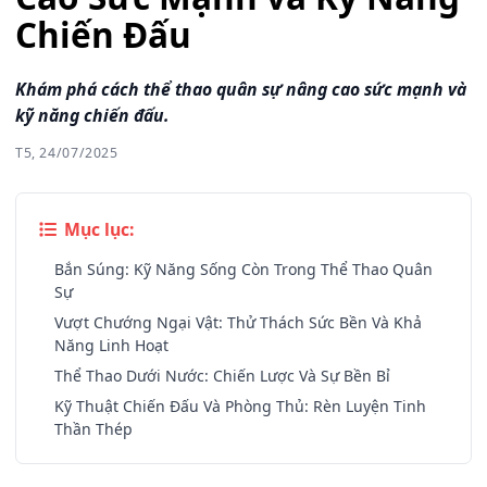
Chiến Đấu
Khám phá cách thể thao quân sự nâng cao sức mạnh và
kỹ năng chiến đấu.
T5, 24/07/2025
Mục lục:
Bắn Súng: Kỹ Năng Sống Còn Trong Thể Thao Quân
Sự
Vượt Chướng Ngại Vật: Thử Thách Sức Bền Và Khả
Năng Linh Hoạt
Thể Thao Dưới Nước: Chiến Lược Và Sự Bền Bỉ
Kỹ Thuật Chiến Đấu Và Phòng Thủ: Rèn Luyện Tinh
Thần Thép