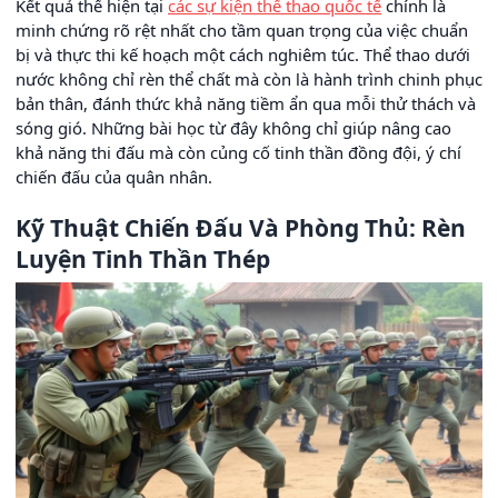
Kết quả thể hiện tại
các sự kiện thể thao quốc tế
chính là
minh chứng rõ rệt nhất cho tầm quan trọng của việc chuẩn
bị và thực thi kế hoạch một cách nghiêm túc. Thể thao dưới
nước không chỉ rèn thể chất mà còn là hành trình chinh phục
bản thân, đánh thức khả năng tiềm ẩn qua mỗi thử thách và
sóng gió. Những bài học từ đây không chỉ giúp nâng cao
khả năng thi đấu mà còn củng cố tinh thần đồng đội, ý chí
chiến đấu của quân nhân.
Kỹ Thuật Chiến Đấu Và Phòng Thủ: Rèn
Luyện Tinh Thần Thép