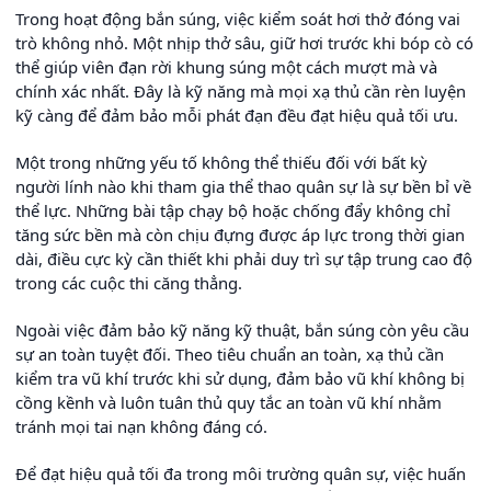
Trong hoạt động bắn súng, việc kiểm soát hơi thở đóng vai
trò không nhỏ. Một nhịp thở sâu, giữ hơi trước khi bóp cò có
thể giúp viên đạn rời khung súng một cách mượt mà và
chính xác nhất. Đây là kỹ năng mà mọi xạ thủ cần rèn luyện
kỹ càng để đảm bảo mỗi phát đạn đều đạt hiệu quả tối ưu.
Một trong những yếu tố không thể thiếu đối với bất kỳ
người lính nào khi tham gia thể thao quân sự là sự bền bỉ về
thể lực. Những bài tập chạy bộ hoặc chống đẩy không chỉ
tăng sức bền mà còn chịu đựng được áp lực trong thời gian
dài, điều cực kỳ cần thiết khi phải duy trì sự tập trung cao độ
trong các cuộc thi căng thẳng.
Ngoài việc đảm bảo kỹ năng kỹ thuật, bắn súng còn yêu cầu
sự an toàn tuyệt đối. Theo tiêu chuẩn an toàn, xạ thủ cần
kiểm tra vũ khí trước khi sử dụng, đảm bảo vũ khí không bị
cồng kềnh và luôn tuân thủ quy tắc an toàn vũ khí nhằm
tránh mọi tai nạn không đáng có.
Để đạt hiệu quả tối đa trong môi trường quân sự, việc huấn