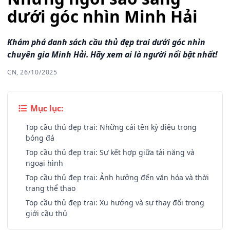
dưới góc nhìn Minh Hải
Khám phá danh sách cầu thủ đẹp trai dưới góc nhìn
chuyên gia Minh Hải. Hãy xem ai là người nổi bật nhất!
CN, 26/10/2025
Mục lục:
Top cầu thủ đẹp trai: Những cái tên kỳ diệu trong
bóng đá
Top cầu thủ đẹp trai: Sự kết hợp giữa tài năng và
ngoại hình
Top cầu thủ đẹp trai: Ảnh hưởng đến văn hóa và thời
trang thể thao
Top cầu thủ đẹp trai: Xu hướng và sự thay đổi trong
giới cầu thủ