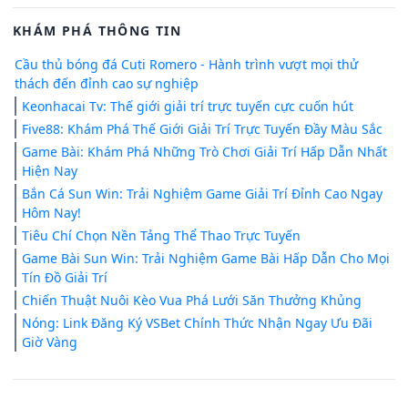
KHÁM PHÁ THÔNG TIN
Cầu thủ bóng đá Cuti Romero - Hành trình vượt mọi thử
thách đến đỉnh cao sự nghiệp
Keonhacai Tv: Thế giới giải trí trực tuyến cực cuốn hút
Five88: Khám Phá Thế Giới Giải Trí Trực Tuyến Đầy Màu Sắc
Game Bài: Khám Phá Những Trò Chơi Giải Trí Hấp Dẫn Nhất
Hiện Nay
Bắn Cá Sun Win: Trải Nghiệm Game Giải Trí Đỉnh Cao Ngay
Hôm Nay!
Tiêu Chí Chọn Nền Tảng Thể Thao Trực Tuyến
Game Bài Sun Win: Trải Nghiệm Game Bài Hấp Dẫn Cho Mọi
Tín Đồ Giải Trí
Chiến Thuật Nuôi Kèo Vua Phá Lưới Săn Thưởng Khủng
Nóng: Link Đăng Ký VSBet Chính Thức Nhận Ngay Ưu Đãi
Giờ Vàng