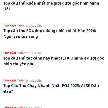
Top cầu thủ khỏe nhất thế giới dưới góc nhìn Minh
Hải
13 phút đọc
TOP CẦU THỦ
Top cầu thủ FO4 được dùng nhiều nhất Hàn 2024:
Ngôi sao tỏa sáng
12 phút đọc
TOP CẦU THỦ
Top cầu thủ tạt cánh hay nhất FIFA Online 4 dưới góc
nhìn chuyên gia
10 phút đọc
TOP CẦU THỦ
Top Cầu Thủ Chạy Nhanh Nhất FO4 2023: Ai Sẽ Dẫn
Đầu?