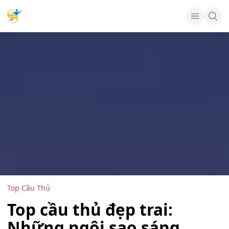
Top Cầu Thủ
Top cầu thủ đẹp trai:
Những ngôi sao sáng