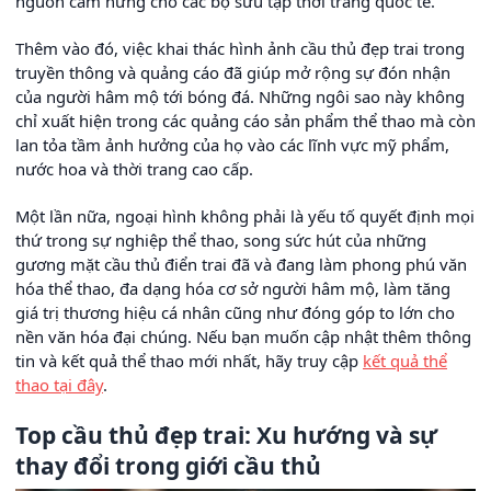
nguồn cảm hứng cho các bộ sưu tập thời trang quốc tế.
Thêm vào đó, việc khai thác hình ảnh cầu thủ đẹp trai trong
truyền thông và quảng cáo đã giúp mở rộng sự đón nhận
của người hâm mộ tới bóng đá. Những ngôi sao này không
chỉ xuất hiện trong các quảng cáo sản phẩm thể thao mà còn
lan tỏa tầm ảnh hưởng của họ vào các lĩnh vực mỹ phẩm,
nước hoa và thời trang cao cấp.
Một lần nữa, ngoại hình không phải là yếu tố quyết định mọi
thứ trong sự nghiệp thể thao, song sức hút của những
gương mặt cầu thủ điển trai đã và đang làm phong phú văn
hóa thể thao, đa dạng hóa cơ sở người hâm mộ, làm tăng
giá trị thương hiệu cá nhân cũng như đóng góp to lớn cho
nền văn hóa đại chúng. Nếu bạn muốn cập nhật thêm thông
tin và kết quả thể thao mới nhất, hãy truy cập
kết quả thể
thao tại đây
.
Top cầu thủ đẹp trai: Xu hướng và sự
thay đổi trong giới cầu thủ