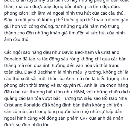
thần, mà còn được xây dựng bởi những cá tính độc đáo,
phong cách lịch lãm và ngoại hình thu hút của các cầu thủ.
Đây là một yếu tố không thể thiếu giúp thể thao trở nên gần
gũi hơn với công chúng, từ những người hâm mộ trung
thành cho đến những khán giả tìm đến vì sức hút của hình
ảnh cầu thủ.
Các ngôi sao hàng đầu như David Beckham và Cristiano
Ronaldo đã tạo ra tác động sâu rộng không chỉ qua các bàn
thắng mà còn qua ảnh hưởng đến văn hóa và thời trang
toàn cầu. David Beckham là hình mẫu lý tưởng, không chỉ là
cầu thủ xuất sắc một thời của Anh mà còn là biểu tượng cho
phong cách thời trang và sự quyến rũ. Anh là lựa chọn hàng
đầu cho các thương hiệu lớn như H&M, với những chiến dịch
quảng cáo lan tỏa vượt bậc. Tương tự, siêu sao Bồ Đào Nha
Cristiano Ronaldo đã khẳng định bản thân không chỉ trên
sân cỏ mà còn trong lòng người hâm mộ nhờ sự hấp dẫn
ngoại hình cùng với dòng sản phẩm CR7 của anh đã nhận
được sự đón nhận lớn.