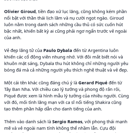
Olivier Giroud
, tiền đạo xứ lục lăng, cũng không kém phần
nổi bật với thần thái lịch lãm và nụ cười ngọt ngào. Giroud
luôn nằm trong danh sách những cầu thủ có sức cuốn hút
bậc nhất, khiến bất kỳ ai cũng phải ngơ ngẩn trước vẻ ngoài
của anh.
Vẻ đẹp lãng tử của
Paulo Dybala
đến từ Argentina luôn
khiến các cổ động viên nhung nhớ. Với đôi mắt biết nói và
khuôn mặt sáng, Dybala thu hút không chỉ những người yêu
bóng đá mà cả những người yêu thích nghệ thuật và vẻ đẹp.
Một cái tên khác cũng đáng chú ý là
Gerard Piqué
đến từ
Tây Ban Nha. Với chiều cao lý tưởng và phong độ rắn rỏi,
Piqué được xem là hình mẫu lý tưởng của nhiều người. Cùng
với đó, mối tình lãng mạn với ca sĩ nổi tiếng Shakira cũng
tạo thêm phần hấp dẫn cho danh tiếng của anh.
Thêm vào danh sách là
Sergio Ramos
, với phong thái mạnh
mẽ và vẻ ngoài nam tính không thể nhầm lẫn. Cựu đội