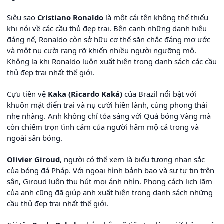
Siêu sao
Cristiano Ronaldo
là một cái tên không thể thiếu
khi nói về các cầu thủ đẹp trai. Bên cạnh những danh hiệu
đáng nể, Ronaldo còn sở hữu cơ thể săn chắc đáng mơ ước
và một nụ cười rạng rỡ khiến nhiều người ngưỡng mộ.
Không lạ khi Ronaldo luôn xuất hiện trong danh sách các cầu
thủ đẹp trai nhất thế giới.
Cựu tiền vệ
Kaka (Ricardo Kaká)
của Brazil nổi bật với
khuôn mặt điển trai và nụ cười hiền lành, cùng phong thái
nhẹ nhàng. Anh không chỉ tỏa sáng với Quả bóng Vàng mà
còn chiếm trọn tình cảm của người hâm mộ cả trong và
ngoài sân bóng.
Olivier Giroud
, người có thể xem là biểu tượng nhan sắc
của bóng đá Pháp. Với ngoại hình bảnh bao và sự tự tin trên
sân, Giroud luôn thu hút mọi ánh nhìn. Phong cách lịch lãm
của anh cũng đã giúp anh xuất hiện trong danh sách những
cầu thủ đẹp trai nhất thế giới.