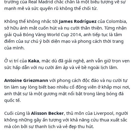
trưởng của Real Madrid chắc chắn là một biểu tượng về sự
mạnh mẽ và sức quyến rũ không thể chối từ.
Không thể không nhắc tới
James Rodríguez
của Colombia,
sở hữu ánh mắt cuốn hút và nụ cười thân thiện. Từng nhận
giải Quả Bóng Vàng World Cup 2014, anh tiếp tục là tâm
điểm của sự chú ý bởi diện mạo và phong cách thời trang
của mình.
Ở vị trí của
Kaka
, mặc dù đã giải nghệ, anh vẫn giữ trọn vẹn
sức hấp dẫn với nụ cười ấm áp và vẻ bề ngoài lịch lãm.
Antoine Griezmann
với phong cách độc đáo và nụ cười tự
tin làm say lòng biết bao nhiêu cổ động viên ở khắp mọi nơi,
anh thật sự là một gương mặt nổi bật trong làng bóng đá
quốc tế.
Cuối cùng là
Alisson Becker
, thủ môn của Liverpool, người
không những gây ấn tượng với khả năng cứu thua xuất sắc
mà còn bởi sự thanh lịch và vẻ đẹp thu hút.