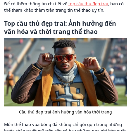
Để có thêm thông tin chi tiết về
top cầu thủ đẹp trai
, bạn có
thể tham khảo thêm trên trang tin thể thao uy tín.
Top cầu thủ đẹp trai: Ảnh hưởng đến
văn hóa và thời trang thể thao
Cầu thủ đẹp trai ảnh hưởng văn hóa thời trang
Môn thể thao vua bóng đá không chỉ gói gọn trong những
bước chân tuyệt mỹ trên sân cỏ hay những pha ghi bàn xuất