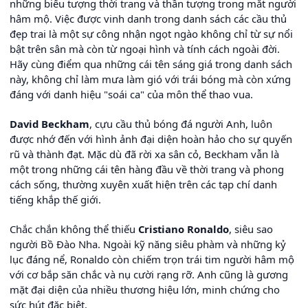
những biểu tượng thời trang và thần tượng trong mắt người
hâm mộ. Việc được vinh danh trong danh sách các cầu thủ
đẹp trai là một sự công nhận ngọt ngào không chỉ từ sự nổi
bật trên sân mà còn từ ngoại hình và tính cách ngoài đời.
Hãy cùng điểm qua những cái tên sáng giá trong danh sách
này, không chỉ làm mưa làm gió với trái bóng mà còn xứng
đáng với danh hiệu "soái ca" của môn thể thao vua.
David Beckham
, cựu cầu thủ bóng đá người Anh, luôn
được nhớ đến với hình ảnh đại diện hoàn hảo cho sự quyến
rũ và thành đạt. Mặc dù đã rời xa sân cỏ, Beckham vẫn là
một trong những cái tên hàng đầu về thời trang và phong
cách sống, thường xuyên xuất hiện trên các tạp chí danh
tiếng khắp thế giới.
Chắc chắn không thể thiếu
Cristiano Ronaldo
, siêu sao
người Bồ Đào Nha. Ngoài kỹ năng siêu phàm và những kỷ
lục đáng nể, Ronaldo còn chiếm trọn trái tim người hâm mộ
với cơ bắp săn chắc và nụ cười rạng rỡ. Anh cũng là gương
mặt đại diện của nhiều thương hiệu lớn, minh chứng cho
sức hút đặc biệt.