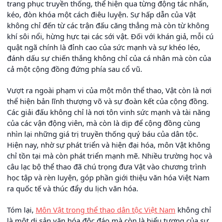
trang phục truyền thống, thể hiện qua từng động tác nhấn,
kéo, đòn khóa một cách điêu luyện. Sự hấp dẫn của Vật
không chỉ đến từ các trận đấu căng thẳng mà còn từ không
khí sôi nổi, hừng hực tại các sới vật. Đối với khán giả, mỗi cú
quật ngã chính là đỉnh cao của sức mạnh và sự khéo léo,
đánh dấu sự chiến thắng không chỉ của cá nhân mà còn của
cả một cộng đồng đứng phía sau cổ vũ.
Vượt ra ngoài phạm vi của một môn thể thao, Vật còn là nơi
thể hiện bản lĩnh thượng võ và sự đoàn kết của cộng đồng.
Các giải đấu không chỉ là nơi tôn vinh sức mạnh và tài năng
của các vận động viên, mà còn là dịp để cộng đồng cùng
nhìn lại những giá trị truyền thống quý báu của dân tộc.
Hiện nay, nhờ sự phát triển và hiện đại hóa, môn Vật không
chỉ tồn tại mà còn phát triển mạnh mẽ. Nhiều trường học và
câu lạc bộ thể thao đã chú trọng đưa Vật vào chương trình
học tập và rèn luyện, góp phần giới thiệu văn hóa Việt Nam
ra quốc tế và thúc đẩy du lịch văn hóa.
Tóm lại,
Môn Vật trong thể thao dân tộc Việt Nam
không chỉ
là một di sản văn hóa độc đáo mà còn là biểu tượng của sự