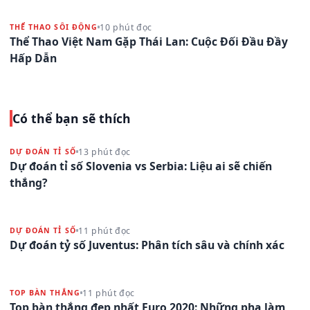
10 phút đọc
THỂ THAO SÔI ĐỘNG
Thể Thao Việt Nam Gặp Thái Lan: Cuộc Đối Đầu Đầy
Hấp Dẫn
Có thể bạn sẽ thích
13 phút đọc
DỰ ĐOÁN TỈ SỐ
Dự đoán tỉ số Slovenia vs Serbia: Liệu ai sẽ chiến
thắng?
11 phút đọc
DỰ ĐOÁN TỈ SỐ
Dự đoán tỷ số Juventus: Phân tích sâu và chính xác
11 phút đọc
TOP BÀN THẮNG
Top bàn thắng đẹp nhất Euro 2020: Những pha làm