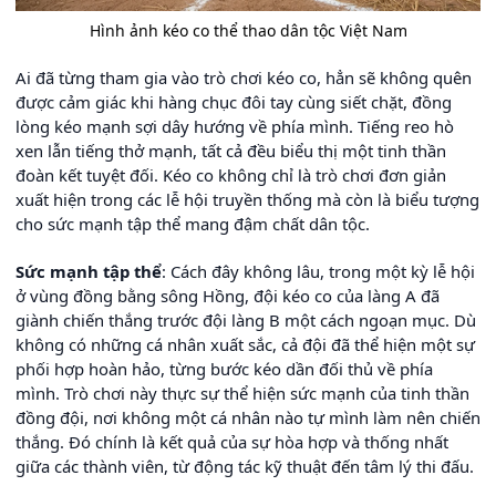
Hình ảnh kéo co thể thao dân tộc Việt Nam
Ai đã từng tham gia vào trò chơi kéo co, hẳn sẽ không quên
được cảm giác khi hàng chục đôi tay cùng siết chặt, đồng
lòng kéo mạnh sợi dây hướng về phía mình. Tiếng reo hò
xen lẫn tiếng thở mạnh, tất cả đều biểu thị một tinh thần
đoàn kết tuyệt đối. Kéo co không chỉ là trò chơi đơn giản
xuất hiện trong các lễ hội truyền thống mà còn là biểu tượng
cho sức mạnh tập thể mang đậm chất dân tộc.
Sức mạnh tập thể
: Cách đây không lâu, trong một kỳ lễ hội
ở vùng đồng bằng sông Hồng, đội kéo co của làng A đã
giành chiến thắng trước đội làng B một cách ngoạn mục. Dù
không có những cá nhân xuất sắc, cả đội đã thể hiện một sự
phối hợp hoàn hảo, từng bước kéo dần đối thủ về phía
mình. Trò chơi này thực sự thể hiện sức mạnh của tinh thần
đồng đội, nơi không một cá nhân nào tự mình làm nên chiến
thắng. Đó chính là kết quả của sự hòa hợp và thống nhất
giữa các thành viên, từ động tác kỹ thuật đến tâm lý thi đấu.