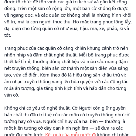
được tổ chức để tôn vinh các giá trị lịch sử và gắn kết cộng
đồng. Trên một sân cỏ rộng lớn, một bàn cờ khổng lồ được
vẽ ngang dọc, và các quân cờ không phải là những hình khối
vô tri, mà là con người thực thụ. Họ mặc trang phục lộng lẫy,
đại diện cho từng quân cờ như vua, hậu, mã, xe, pháo, sĩ và
tốt.
Trang phục của các quân cờ càng khiến khung cảnh trở nên
nhộn nhịp và đậm chất nghệ thuật. Mỗi bộ trang phục được
thiết kế tỉ mỉ, thường dùng chất liệu và màu sắc mang đậm
nét truyền thống, biến sàn cờ thành một sàn diễn vừa sáng
tạo, vừa cổ điển. Kèm theo đó là hiệu ứng sân khấu thú vị:
âm nhạc truyền thống vang lên hòa quyện với các động tác
múa ấn tượng, gia tăng tính kịch tính và hấp dẫn cho từng
ván cờ.
Không chỉ có yếu tố nghệ thuật, Cờ Người còn giữ nguyên
bản chất thi đấu trí tuệ của các môn cờ truyền thống như cờ
tướng hay cờ vua. Người chỉ huy của hai bên — thường là
một kiện tướng cờ dày dạn kinh nghiệm — sẽ đưa ra các
nước đi chiến lược.
Kết quả của mỗi nước đi
không chỉ phản