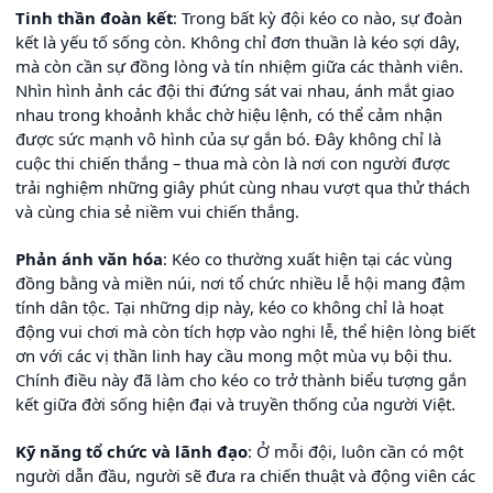
Tinh thần đoàn kết
: Trong bất kỳ đội kéo co nào, sự đoàn
kết là yếu tố sống còn. Không chỉ đơn thuần là kéo sợi dây,
mà còn cần sự đồng lòng và tín nhiệm giữa các thành viên.
Nhìn hình ảnh các đội thi đứng sát vai nhau, ánh mắt giao
nhau trong khoảnh khắc chờ hiệu lệnh, có thể cảm nhận
được sức mạnh vô hình của sự gắn bó. Đây không chỉ là
cuộc thi chiến thắng – thua mà còn là nơi con người được
trải nghiệm những giây phút cùng nhau vượt qua thử thách
và cùng chia sẻ niềm vui chiến thắng.
Phản ánh văn hóa
: Kéo co thường xuất hiện tại các vùng
đồng bằng và miền núi, nơi tổ chức nhiều lễ hội mang đậm
tính dân tộc. Tại những dịp này, kéo co không chỉ là hoạt
động vui chơi mà còn tích hợp vào nghi lễ, thể hiện lòng biết
ơn với các vị thần linh hay cầu mong một mùa vụ bội thu.
Chính điều này đã làm cho kéo co trở thành biểu tượng gắn
kết giữa đời sống hiện đại và truyền thống của người Việt.
Kỹ năng tổ chức và lãnh đạo
: Ở mỗi đội, luôn cần có một
người dẫn đầu, người sẽ đưa ra chiến thuật và động viên các