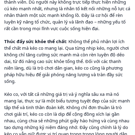
thành viên. Dù người này không trực tiếp thực hiện những
cú kéo mạnh nhất, nhưng là nhân tố kết nối những nỗ lực cá
nhân thành một sức mạnh khổng lồ. Đây là cơ hội để rèn
luyện kỹ năng tổ chức, quản lý và lãnh đạo – những yếu tố
rất cần trong mọi lĩnh vực cuộc sống hiện đại.
Thúc đẩy sức khỏe thể chất
: Không thể phủ nhận lợi ích
thể chất mà kéo co mang lại. Qua từng nhịp kéo, người chơi
không chỉ tăng cường sức mạnh mà còn rèn luyện độ dẻo
dai, từ đó nâng cao sức khỏe tổng thể. Đối với các thanh
niên làng, dù là trò chơi dân gian, kéo co cũng là phương
pháp hữu hiệu để giải phóng năng lượng và tràn đầy sức
sống.
Kéo co, với tất cả những giá trị và ý nghĩa sâu xa mà nó
mang lại, thực sự là một biểu tượng tuyệt đẹp của sức mạnh
tập thể và tinh thần đoàn kết. Không chỉ đơn thuần là trò
chơi giải trí, kéo co còn là dịp để cộng đồng xích lại gần
nhau, cùng chia sẻ những phút giây hào hứng và cùng nhau
tạo dựng những kỷ niệm đáng nhớ. Đây cũng chính là lý do
kéo co vẫn giữ được vị trí quan trọng trong lòng người dân,