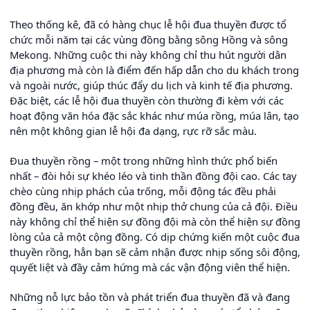
Theo thống kê, đã có hàng chục lễ hội đua thuyền được tổ
chức mỗi năm tại các vùng đồng bằng sông Hồng và sông
Mekong. Những cuộc thi này không chỉ thu hút người dân
địa phương mà còn là điểm đến hấp dẫn cho du khách trong
và ngoài nước, giúp thúc đẩy du lịch và kinh tế địa phương.
Đặc biệt, các lễ hội đua thuyền còn thường đi kèm với các
hoạt động văn hóa đặc sắc khác như múa rồng, múa lân, tạo
nên một không gian lễ hội đa dạng, rực rỡ sắc màu.
Đua thuyền rồng – một trong những hình thức phổ biến
nhất – đòi hỏi sự khéo léo và tinh thần đồng đội cao. Các tay
chèo cùng nhịp phách của trống, mỗi động tác đều phải
đồng đều, ăn khớp như một nhịp thở chung của cả đội. Điều
này không chỉ thể hiện sự đồng đội mà còn thể hiện sự đồng
lòng của cả một cộng đồng. Có dịp chứng kiến một cuộc đua
thuyền rồng, hẳn bạn sẽ cảm nhận được nhịp sống sôi động,
quyết liệt và đầy cảm hứng mà các vận động viên thể hiện.
Những nỗ lực bảo tồn và phát triển đua thuyền đã và đang