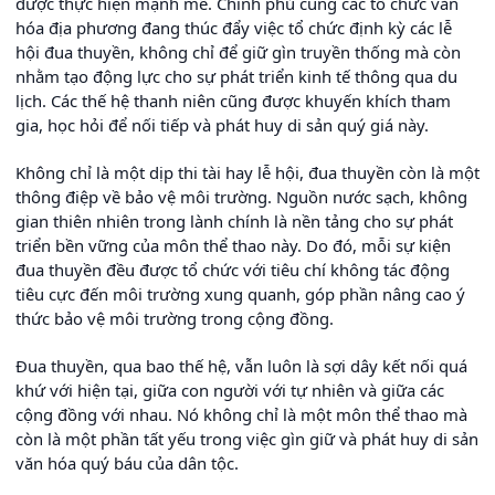
được thực hiện mạnh mẽ. Chính phủ cùng các tổ chức văn
hóa địa phương đang thúc đẩy việc tổ chức định kỳ các lễ
hội đua thuyền, không chỉ để giữ gìn truyền thống mà còn
nhằm tạo động lực cho sự phát triển kinh tế thông qua du
lịch. Các thế hệ thanh niên cũng được khuyến khích tham
gia, học hỏi để nối tiếp và phát huy di sản quý giá này.
Không chỉ là một dịp thi tài hay lễ hội, đua thuyền còn là một
thông điệp về bảo vệ môi trường. Nguồn nước sạch, không
gian thiên nhiên trong lành chính là nền tảng cho sự phát
triển bền vững của môn thể thao này. Do đó, mỗi sự kiện
đua thuyền đều được tổ chức với tiêu chí không tác động
tiêu cực đến môi trường xung quanh, góp phần nâng cao ý
thức bảo vệ môi trường trong cộng đồng.
Đua thuyền, qua bao thế hệ, vẫn luôn là sợi dây kết nối quá
khứ với hiện tại, giữa con người với tự nhiên và giữa các
cộng đồng với nhau. Nó không chỉ là một môn thể thao mà
còn là một phần tất yếu trong việc gìn giữ và phát huy di sản
văn hóa quý báu của dân tộc.