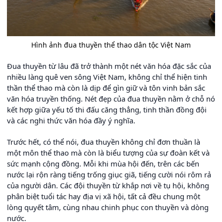
Hình ảnh đua thuyền thể thao dân tộc Việt Nam
Đua thuyền từ lâu đã trở thành một nét văn hóa đặc sắc của
nhiều làng quê ven sông Việt Nam, không chỉ thể hiện tinh
thần thể thao mà còn là dịp để gìn giữ và tôn vinh bản sắc
văn hóa truyền thống. Nét đẹp của đua thuyền nằm ở chỗ nó
kết hợp giữa yếu tố thi đấu căng thẳng, tinh thần đồng đội
và các nghi thức văn hóa đầy ý nghĩa.
Trước hết, có thể nói, đua thuyền không chỉ đơn thuần là
một môn thể thao mà còn là biểu tượng của sự đoàn kết và
sức mạnh cộng đồng. Mỗi khi mùa hội đến, trên các bến
nước lại rộn ràng tiếng trống giục giã, tiếng cười nói rôm rả
của người dân. Các đội thuyền từ khắp nơi về tụ hội, không
phân biệt tuổi tác hay địa vị xã hội, tất cả đều chung một
lòng quyết tâm, cùng nhau chinh phục con thuyền và dòng
nước.