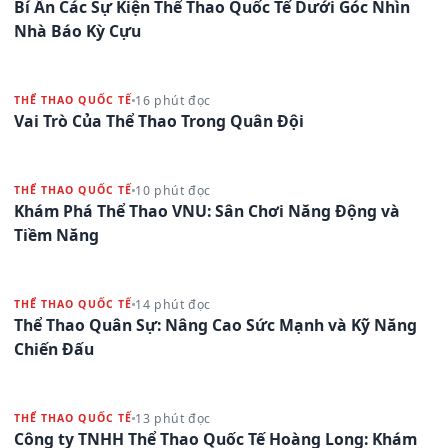
Bí Ẩn Các Sự Kiện Thể Thao Quốc Tế Dưới Góc Nhìn
Nhà Báo Kỳ Cựu
16 phút đọc
THỂ THAO QUỐC TẾ
Vai Trò Của Thể Thao Trong Quân Đội
10 phút đọc
THỂ THAO QUỐC TẾ
Khám Phá Thể Thao VNU: Sân Chơi Năng Động và
Tiềm Năng
14 phút đọc
THỂ THAO QUỐC TẾ
Thể Thao Quân Sự: Nâng Cao Sức Mạnh và Kỹ Năng
Chiến Đấu
13 phút đọc
THỂ THAO QUỐC TẾ
Công ty TNHH Thể Thao Quốc Tế Hoàng Long: Khám