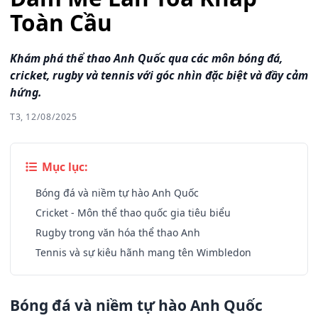
Toàn Cầu
Khám phá thể thao Anh Quốc qua các môn bóng đá,
cricket, rugby và tennis với góc nhìn đặc biệt và đầy cảm
hứng.
T3, 12/08/2025
Mục lục:
Bóng đá và niềm tự hào Anh Quốc
Cricket - Môn thể thao quốc gia tiêu biểu
Rugby trong văn hóa thể thao Anh
Tennis và sự kiêu hãnh mang tên Wimbledon
Bóng đá và niềm tự hào Anh Quốc