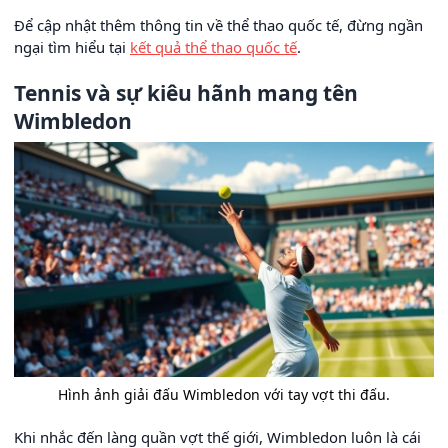
Để cập nhật thêm thông tin về thể thao quốc tế, đừng ngần
ngại tìm hiểu tại
kết quả thể thao quốc tế
.
Tennis và sự kiêu hãnh mang tên
Wimbledon
Hình ảnh giải đấu Wimbledon với tay vợt thi đấu.
Khi nhắc đến làng quần vợt thế giới, Wimbledon luôn là cái