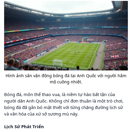
Hình ảnh sân vận động bóng đá tại Anh Quốc với người hâm
mộ cuồng nhiệt.
Bóng đá, môn thể thao vua, là niềm tự hào bất tận của
người dân Anh Quốc. Không chỉ đơn thuần là một trò chơi,
bóng đá đã gắn bó mật thiết với từng chặng đường lịch sử
và văn hóa của xứ sở sương mù này.
Lịch Sử Phát Triển