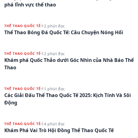
phá lĩnh vực thể thao
12 phút đọc
THỂ THAO QUỐC TẾ
Thể Thao Bóng Đá Quốc Tế: Câu Chuyện Nóng Hổi
12 phút đọc
THỂ THAO QUỐC TẾ
Khám phá Quốc Thảo dưới Góc Nhìn của Nhà Báo Thể
Thao
11 phút đọc
THỂ THAO QUỐC TẾ
Các Giải Đấu Thể Thao Quốc Tế 2025: Kịch Tính Và Sôi
Động
14 phút đọc
THỂ THAO QUỐC TẾ
Khám Phá Vai Trò Hội Đồng Thể Thao Quốc Tế