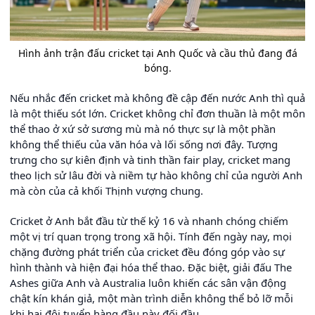
Hình ảnh trận đấu cricket tại Anh Quốc và cầu thủ đang đá
bóng.
Nếu nhắc đến cricket mà không đề cập đến nước Anh thì quả
là một thiếu sót lớn. Cricket không chỉ đơn thuần là một môn
thể thao ở xứ sở sương mù mà nó thực sự là một phần
không thể thiếu của văn hóa và lối sống nơi đây. Tượng
trưng cho sự kiên định và tinh thần fair play, cricket mang
theo lịch sử lâu đời và niềm tự hào không chỉ của người Anh
mà còn của cả khối Thịnh vượng chung.
Cricket ở Anh bắt đầu từ thế kỷ 16 và nhanh chóng chiếm
một vị trí quan trọng trong xã hội. Tính đến ngày nay, mọi
chặng đường phát triển của cricket đều đóng góp vào sự
hình thành và hiện đại hóa thể thao. Đặc biệt, giải đấu The
Ashes giữa Anh và Australia luôn khiến các sân vận động
chật kín khán giả, một màn trình diễn không thể bỏ lỡ mỗi
khi hai đội tuyển hàng đầu này đối đầu.