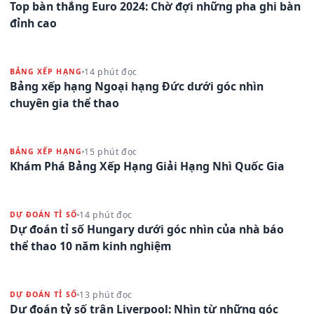
Top bàn thắng Euro 2024: Chờ đợi những pha ghi bàn
đỉnh cao
14 phút đọc
BẢNG XẾP HẠNG
Bảng xếp hạng Ngoại hạng Đức dưới góc nhìn
chuyên gia thể thao
15 phút đọc
BẢNG XẾP HẠNG
Khám Phá Bảng Xếp Hạng Giải Hạng Nhì Quốc Gia
14 phút đọc
DỰ ĐOÁN TỈ SỐ
Dự đoán tỉ số Hungary dưới góc nhìn của nhà báo
thể thao 10 năm kinh nghiệm
13 phút đọc
DỰ ĐOÁN TỈ SỐ
Dự đoán tỷ số trận Liverpool: Nhìn từ những góc