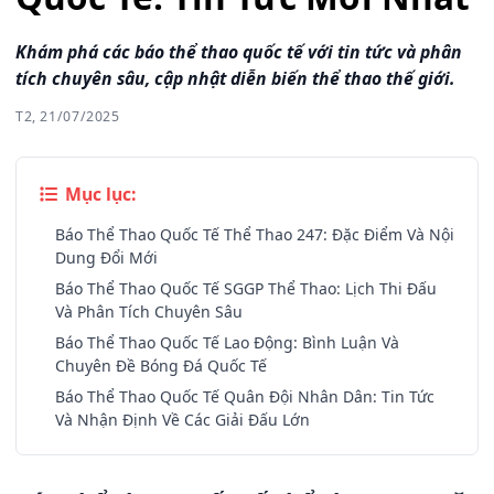
Khám phá các báo thể thao quốc tế với tin tức và phân
tích chuyên sâu, cập nhật diễn biến thể thao thế giới.
T2, 21/07/2025
Mục lục:
Báo Thể Thao Quốc Tế Thể Thao 247: Đặc Điểm Và Nội
Dung Đổi Mới
Báo Thể Thao Quốc Tế SGGP Thể Thao: Lịch Thi Đấu
Và Phân Tích Chuyên Sâu
Báo Thể Thao Quốc Tế Lao Động: Bình Luận Và
Chuyên Đề Bóng Đá Quốc Tế
Báo Thể Thao Quốc Tế Quân Đội Nhân Dân: Tin Tức
Và Nhận Định Về Các Giải Đấu Lớn