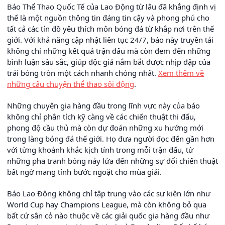
Báo Thể Thao Quốc Tế của Lao Động từ lâu đã khẳng định vị
thế là một nguồn thông tin đáng tin cậy và phong phú cho
tất cả các tín đồ yêu thích môn bóng đá từ khắp nơi trên thế
giới. Với khả năng cập nhật liên tục 24/7, báo này truyền tải
không chỉ những kết quả trận đấu mà còn đem đến những
bình luận sâu sắc, giúp độc giả nắm bắt được nhịp đập của
trái bóng tròn một cách nhanh chóng nhất.
Xem thêm về
những câu chuyện thể thao sôi động
.
Những chuyên gia hàng đầu trong lĩnh vực này của báo
không chỉ phân tích kỹ càng về các chiến thuật thi đấu,
phong độ cầu thủ mà còn dự đoán những xu hướng mới
trong làng bóng đá thế giới. Họ đưa người đọc đến gần hơn
với từng khoảnh khắc kịch tính trong mỗi trận đấu, từ
những pha tranh bóng nảy lửa đến những sự đổi chiến thuật
bất ngờ mang tính bước ngoặt cho mùa giải.
Báo Lao Động không chỉ tập trung vào các sự kiện lớn như
World Cup hay Champions League, mà còn không bỏ qua
bất cứ sân cỏ nào thuộc về các giải quốc gia hàng đầu như