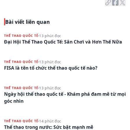
Bài viết liên quan
13 phút đọc
THỂ THAO QUỐC TẾ
Đại Hội Thể Thao Quốc Tế: Sân Chơi và Hơn Thế Nữa
13 phút đọc
THỂ THAO QUỐC TẾ
FISA là tên tổ chức thể thao quốc tế nào?
13 phút đọc
THỂ THAO QUỐC TẾ
Ngày hội thể thao quốc tế - Khám phá đam mê từ mọi
góc nhìn
14 phút đọc
THỂ THAO QUỐC TẾ
Thể thao trong nước: Sức bật mạnh mẽ