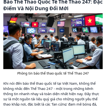
Báo Thể Thao Quốc Tế Thể Thao 247: Đặc
Điểm Và Nội Dung Đổi Mới
Phòng tin báo thể thao quốc tế Thể Thao 247
Khi nói đến báo thể thao quốc tế tại Việt Nam, không thể
không nhắc đến Thể Thao 247 - một trong những kênh
thông tin nhanh nhạy và toàn diện nhất hiện nay. Đây thực
sự là một nguồn tài liệu quý giá cho những người yêu thể
thao khắp nơi, đặc biệt là các 'fan cứng' đam mê bóng đá,