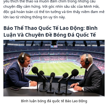
yêu thích thể thao và muốn đắm chìm trong những câu
chuyện đầy cảm hứng. Với góc nhìn sâu sắc của Minh Hải,
độc giả hoàn toàn có thể tin tưởng và tìm thấy niềm đam mê
lớn lao từ những thông tin uy tín này.
Báo Thể Thao Quốc Tế Lao Động: Bình
Luận Và Chuyên Đề Bóng Đá Quốc Tế
Bình luận bóng đá quốc tế Báo Lao Động