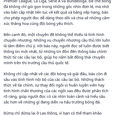
Premier League, La Liga, Serie A và Bundesliga. Đế chế bóng
đá không chỉ gói gọn trong những góc nhìn đơn lẻ, mà nhờ
vào bản cập nhật liên tục về kết quả và bảng xếp hạng, báo
cho phép người đọc dễ dàng theo dõi và chia sẻ những cảm
xúc thăng hoa cùng đội bóng yêu thích.
Bên cạnh đó, một chuyên đề không thể thiếu là tình hình
chuyển nhượng. Những vụ chuyển nhượng cầu thủ lớn luôn
là tâm điểm chú ý. Với báo này, người đọc sẽ luôn được biết
thông tin mới nhất, từ những tin đồn đến thông báo chính
thức từ các câu lạc bộ, giúp họ nắm bắt động thái chuyển
mình trên thị trường cầu thủ quốc tế.
Không chỉ cập nhật về các đội bóng và giải đấu, báo còn đi
sâu vào tình hình nội bộ của các câu lạc bộ. Những thách
thức về tài chính, sự thay đổi ngôi vị huấn luyện viên hay
tình hình chấn thương của các ngôi sao đều được phân tích
rõ ràng, giúp người đọc có cái nhìn toàn cảnh và hiểu sâu
sắc hơn về những gì đang diễn ra hậu trường bóng đá.
Đừng chỉ dừng lại ở Lao Động, vì bạn có thể tham khảo