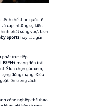
c kênh thể thao quốc tế
h và cáp, những sự kiện
 hình phát sóng vượt biên
Sky Sports
hay các giải
 phát trực tiếp
N
,
ESPN+
mang đến trải
ó thể lựa chọn góc xem,
ng cộng đồng mạng. Điều
goặt lớn trong cách
ành công nghiệp thể thao.
ép khán giả bày tỏ cảm