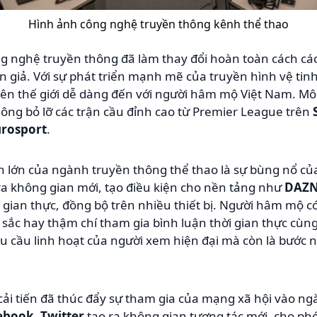
Hình ảnh công nghệ truyền thông kênh thể thao
ng nghệ truyền thông đã làm thay đổi hoàn toàn cách cá
 giả. Với sự phát triển mạnh mẽ của truyền hình vệ tin
trên thế giới dễ dàng đến với người hâm mộ Việt Nam. Mô
không bỏ lỡ các trận cầu đỉnh cao từ Premier League trên
rosport
.
 lớn của ngành truyền thông thể thao là sự bùng nổ của
ra không gian mới, tạo điều kiện cho nền tảng như
DAZ
gian thực, đồng bộ trên nhiều thiết bị. Người hâm mộ c
 sắc hay thậm chí tham gia bình luận thời gian thực cù
 cầu linh hoạt của người xem hiện đại mà còn là bước n
i tiến đã thúc đẩy sự tham gia của mạng xã hội vào ng
ebook
,
Twitter
tạo ra không gian tương tác mới, cho ph