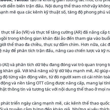
c với diễn biến trận đấu. Nội dung thể thao nhờ vậy khô
 mạnh mẽ qua các kênh kỹ thuật số, tăng độ phong phú và
 thực tế ảo (VR) và thực tế tăng cường (AR) đã nâng cấp 
ngồi trong không gian khán đài ảo đến tham gia vào buổi
iới thể thao đa chiều, thực sự đắm chìm. Hơn nữa, các 
 này để phân tích trận đấu, nâng cao chiến lược và kỹ 
o (AI) và phân tích dữ liệu đang đóng vai trò quan trọng 
khán giả. Với khả năng xử lý dữ liệu mạnh mẽ, AI giúp
g độ từng vận động viên, từ đó người xem có cái nhìn to
 động và nền tảng OTT cũng được nâng cấp, mang lại tính
ật thông tin và tương tác với nội dung thể thao ở mọi nơ
 phát triển ngày càng mạnh mẽ, các kênh thể thao quốc 
ối và truyền cảm hứng đến khán giả. Những ai yêu thích