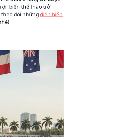
ội, biến thể thao trở
c theo dõi những
diễn biến
nhé!