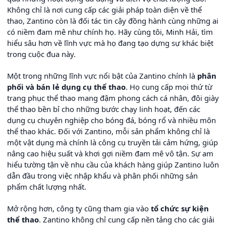
Không chỉ là nơi cung cấp các giải pháp toàn diện về thể
thao, Zantino còn là đối tác tin cậy đồng hành cùng những ai
có niềm đam mê như chính họ. Hãy cùng tôi, Minh Hải, tìm
hiểu sâu hơn về lĩnh vực mà họ đang tạo dựng sự khác biệt
trong cuộc đua này.
Một trong những lĩnh vực nổi bật của Zantino chính là
phân
phối và bán lẻ dụng cụ thể thao
. Họ cung cấp mọi thứ từ
trang phục thể thao mang đậm phong cách cá nhân, đôi giày
thể thao bền bỉ cho những bước chạy linh hoạt, đến các
dụng cụ chuyên nghiệp cho bóng đá, bóng rổ và nhiều môn
thể thao khác. Đối với Zantino, mỗi sản phẩm không chỉ là
một vật dụng mà chính là công cụ truyền tải cảm hứng, giúp
nâng cao hiệu suất và khơi gợi niềm đam mê vô tận. Sự am
hiểu tường tận về nhu cầu của khách hàng giúp Zantino luôn
dẫn đầu trong việc nhập khẩu và phân phối những sản
phẩm chất lượng nhất.
Mở rộng hơn, công ty cũng tham gia vào
tổ chức sự kiện
thể thao
. Zantino không chỉ cung cấp nền tảng cho các giải