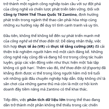
trở thành một ngành công nghiệp toàn cầu với sự đột phá
của công nghệ và chiến lược phát triển bền vững. Đối với
Công ty TNHH Thể Thao Quốc Tế Zantino
, định hướng
phát triển trong ngành thể thao cần phải hòa nhịp cùng
những xu hướng này để duy trì tính cạnh tranh và uy tín.
Đầu tiên, không thể không kể đến sự phát triển mạnh mẽ
của
công nghệ và thể thao điện tử
. Dễ dàng nhận thấy, việc
tích hợp
thực tế ảo (VR)
và
thực tế tăng cường (AR)
đã cải
thiện trải nghiệm người hâm mộ một cách đáng kể. Những
công nghệ này cũng đã và đang hỗ trợ trong công tác huấn
luyện, giúp các vận động viên như thực hiện một 'bài tập
không có giới hạn'. Thêm vào đó,
thể thao điện tử (Esports)
đã
khẳng định được vị thế trong lòng người hâm mộ trẻ tuổi
với những giải đấu chuyên nghiệp hấp dẫn. Đây không chỉ là
sân chơi của những game thủ mà còn là một cơ hội kinh
doanh đầy tiềm năng mà Zantino có thể khai thác.
Tiếp đến, việc
phân tích dữ liệu lớn
trong thể thao đang
dần trở thành một phần không thể thiếu trong các chiến