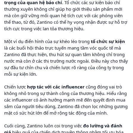
trọng của quan hệ báo chí
. Tổ chức các sự kiện báo chí
thường xuyên không chỉ giúp họ giới thiệu sản phẩm mới
mà còn giữ vững mối quan hệ tích cực với các phóng viên
thể thao, từ đó, Zantino có thể hy vọng nhận được sự hỗ trợ
tích cực trong việc lan tỏa thương hiệu.
Một ví dụ điển hình của sự khéo léo trong
tổ chức sự kiện
là các buổi hội thảo trực tuyến mang tầm vóc quốc tế mà
Zantino đã thực hiện, thu hút sự quan tâm không chỉ trong
nước mà còn ở các thị trường nước ngoài. Điều này cho thấy
sự đầu tư chỉn chu và chiến lược rõ ràng của công ty trong
mỗi sự kiện lớn.
Chiến lược
hợp tác với các influencer
cũng đóng vai trò
không nhỏ trong sự thành công của thương hiệu. Hiểu rằng
các influencer có ảnh hưởng mạnh mẽ đến quyết định mua
sắm của người tiêu dùng, Zantino đã chọn lọc những gương
mặt có sức hút lớn để mở rộng tác động của mình.
Cuối cùng, Zantino luôn coi trọng việc
đo lường và đánh
giá
hiệu quả của chiến dịch truyền thông nhằm tối ưu hóa