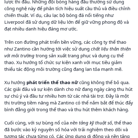
lược thi đấu. Những đội bóng hàng đầu thường sử dụng
công nghệ này để phân tích hiệu suất cầu thủ và điều chỉnh
chiến thuật. Ví dụ, câu lạc bộ bóng đá nổi tiếng như
Liverpool đã sử dụng dữ liệu lớn để giữ vững phong độ và
đạt nhiều danh hiệu đáng mơ ước.
Trên con đường phát triển bền vững, các công ty thể thao
như Zantino cần hướng tới việc sử dụng
chất liệu thân thiện
với môi trường
trong sản xuất trang phục và dụng cụ thể
thao. Xu hướng tổ chức sự kiện xanh với mục tiêu giảm
thiểu tác động môi trường cũng đang lan tỏa mạnh mẽ.
Xu hướng
phát triển thể thao nữ
cũng không thể bỏ qua.
Các giải đấu và sự kiện dành cho nữ đang ngày càng thu hút
sự chú ý và đầu tư nhiều hơn từ các nhà tài trợ. Đây là một
thị trường tiềm năng mà Zantino có thể nắm bắt để thúc đẩy
bình đẳng giới trong thể thao và thu hút thêm khách hàng.
Cuối cùng, với sự bùng nổ của
nền tảng kỹ thuật số
, thể thao
đã bước vào kỷ nguyên số hóa với trải nghiệm theo dõi và
tương tác chưa từng có. Các ứng dụng di động và nền tảng