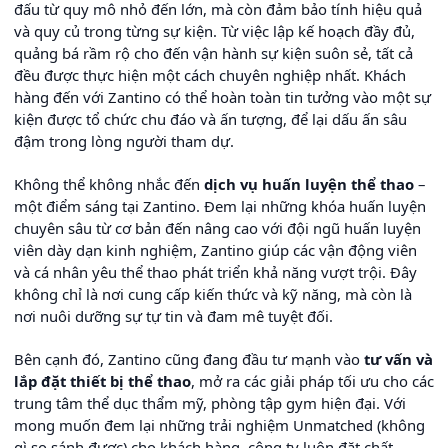
đấu từ quy mô nhỏ đến lớn, mà còn đảm bảo tính hiệu quả
và quy củ trong từng sự kiện. Từ việc lập kế hoạch đầy đủ,
quảng bá rầm rộ cho đến vận hành sự kiện suôn sẻ, tất cả
đều được thực hiện một cách chuyên nghiệp nhất. Khách
hàng đến với Zantino có thể hoàn toàn tin tưởng vào một sự
kiện được tổ chức chu đáo và ấn tượng, để lại dấu ấn sâu
đậm trong lòng người tham dự.
Không thể không nhắc đến
dịch vụ huấn luyện thể thao
–
một điểm sáng tại Zantino. Đem lại những khóa huấn luyện
chuyên sâu từ cơ bản đến nâng cao với đội ngũ huấn luyện
viên dày dạn kinh nghiệm, Zantino giúp các vận động viên
và cá nhân yêu thể thao phát triển khả năng vượt trội. Đây
không chỉ là nơi cung cấp kiến thức và kỹ năng, mà còn là
nơi nuôi dưỡng sự tự tin và đam mê tuyệt đối.
Bên cạnh đó, Zantino cũng đang đầu tư mạnh vào
tư vấn và
lắp đặt thiết bị thể thao
, mở ra các giải pháp tối ưu cho các
trung tâm thể dục thẩm mỹ, phòng tập gym hiện đại. Với
mong muốn đem lại những trải nghiệm Unmatched (không
gì so sánh được) cho khách hàng, công ty luôn đặt chất