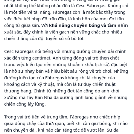
nhất không thể không nhắc đến là Cesc Fàbregas. Không chỉ
là một tiền vệ tài năng, Fàbregas còn là một bậc thầy trong
việc điều tiết nhịp độ trận đấu, là linh hồn của mọi đợt tấn
công từ giữa sân. Với
khả năng chuyền bóng và tầm nhìn
xuất sắc, đây chính là viên gạch nền vững chắc cho nhiều
chiến thắng của đội tuyển xứ sở bò tót.
Cesc Fàbregas nổi tiếng với những đường chuyền dài chính
xác đến từng centimet. Anh từng đóng vai trò then chốt
trong việc kiến tạo nên những khoảnh khắc lịch sử, đặc biệt
là nhờ sự nhạy bén và hiểu biết sâu rộng về trò chơi. Những
đường kiến tạo của Fàbregas không chỉ là chuyện của
khoảng cách và kỹ thuật, mà còn là tư duy chiến thuật
thượng hạng. Chính từ những đợt tấn công do anh khởi
xướng mà Tây Ban Nha đã xương lạnh lặng giành về những
chiến công lẫy lừng.
Trong vai trò tiền vệ trung tâm, Fàbregas như chiếc nhíp
giữa dòng chảy của thời gian, biết khi cần giữ bóng, khi nào
nên chuyền dài, khi nào cần tăng tốc để vượt lên. Sự đa