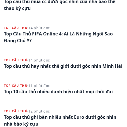
Top cầu thủ mùa cc dưới góc nhìn của nhà báo thể
thao kỳ cựu
14 phút đọc
TOP CẦU THỦ
Top Cầu Thủ FIFA Online 4: Ai Là Những Ngôi Sao
Đáng Chú Ý?
14 phút đọc
TOP CẦU THỦ
Top cầu thủ hay nhất thế giới dưới góc nhìn Minh Hải
11 phút đọc
TOP CẦU THỦ
Top 10 cầu thủ nhiều danh hiệu nhất mọi thời đại
12 phút đọc
TOP CẦU THỦ
Top cầu thủ ghi bàn nhiều nhất Euro dưới góc nhìn
nhà báo kỳ cựu