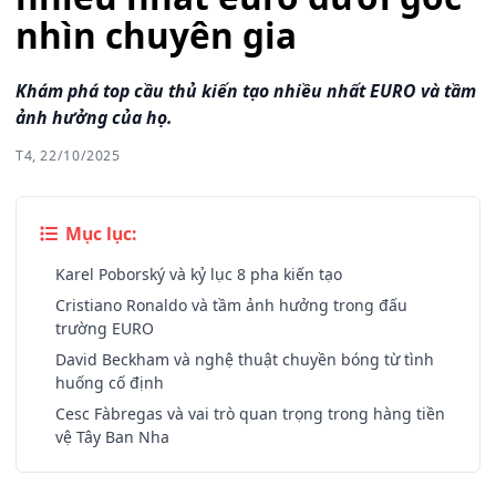
nhìn chuyên gia
Khám phá top cầu thủ kiến tạo nhiều nhất EURO và tầm
ảnh hưởng của họ.
T4, 22/10/2025
Mục lục:
Karel Poborský và kỷ lục 8 pha kiến tạo
Cristiano Ronaldo và tầm ảnh hưởng trong đấu
trường EURO
David Beckham và nghệ thuật chuyền bóng từ tình
huống cố định
Cesc Fàbregas và vai trò quan trọng trong hàng tiền
vệ Tây Ban Nha