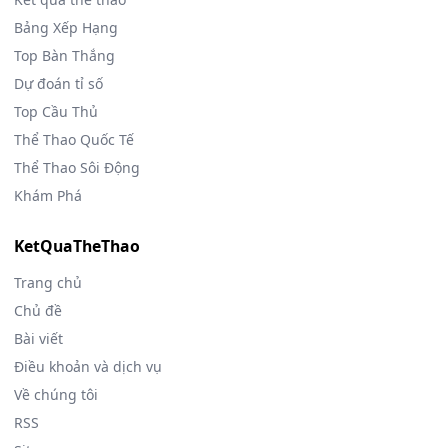
Bảng Xếp Hạng
Top Bàn Thắng
Dự đoán tỉ số
Top Cầu Thủ
Thể Thao Quốc Tế
Thể Thao Sôi Động
Khám Phá
KetQuaTheThao
Trang chủ
Chủ đề
Bài viết
Điều khoản và dịch vụ
Về chúng tôi
RSS