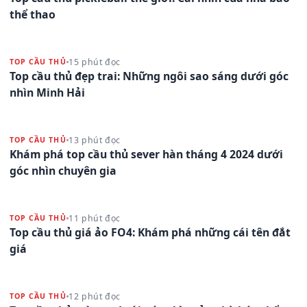
thể thao
15 phút đọc
TOP CẦU THỦ
Top cầu thủ đẹp trai: Những ngôi sao sáng dưới góc
nhìn Minh Hải
13 phút đọc
TOP CẦU THỦ
Khám phá top cầu thủ sever hàn tháng 4 2024 dưới
góc nhìn chuyên gia
11 phút đọc
TOP CẦU THỦ
Top cầu thủ giá ảo FO4: Khám phá những cái tên đắt
giá
12 phút đọc
TOP CẦU THỦ