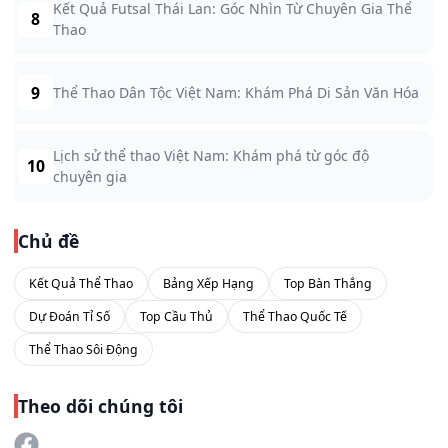
Kết Quả Futsal Thái Lan: Góc Nhìn Từ Chuyên Gia Thể
8
Thao
9
Thể Thao Dân Tộc Việt Nam: Khám Phá Di Sản Văn Hóa
Lịch sử thể thao Việt Nam: Khám phá từ góc độ
10
chuyên gia
Chủ đề
Kết Quả Thể Thao
Bảng Xếp Hạng
Top Bàn Thắng
Dự Đoán Tỉ Số
Top Cầu Thủ
Thể Thao Quốc Tế
Thể Thao Sôi Động
Theo dõi chúng tôi