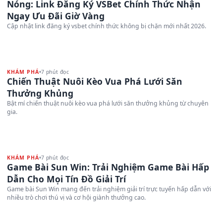
Nóng: Link Đăng Ký VSBet Chính Thức Nhận
Ngay Ưu Đãi Giờ Vàng
Cập nhật link đăng ký vsbet chính thức không bị chặn mới nhất 2026.
KHÁM PHÁ
7 phút đọc
Chiến Thuật Nuôi Kèo Vua Phá Lưới Săn
Thưởng Khủng
Bật mí chiến thuật nuôi kèo vua phá lưới săn thưởng khủng từ chuyên
gia.
KHÁM PHÁ
7 phút đọc
Game Bài Sun Win: Trải Nghiệm Game Bài Hấp
Dẫn Cho Mọi Tín Đồ Giải Trí
Game bài Sun Win mang đến trải nghiệm giải trí trực tuyến hấp dẫn với
nhiều trò chơi thú vị và cơ hội giành thưởng cao.