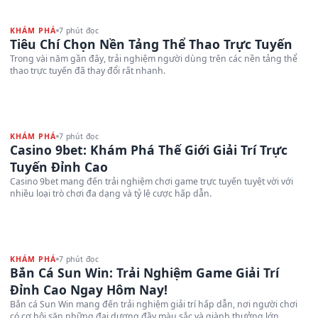
KHÁM PHÁ
7 phút đọc
Tiêu Chí Chọn Nền Tảng Thể Thao Trực Tuyến
Trong vài năm gần đây, trải nghiệm người dùng trên các nền tảng thể
thao trực tuyến đã thay đổi rất nhanh.
KHÁM PHÁ
7 phút đọc
Casino 9bet: Khám Phá Thế Giới Giải Trí Trực
Tuyến Đỉnh Cao
Casino 9bet mang đến trải nghiệm chơi game trực tuyến tuyệt vời với
nhiều loại trò chơi đa dạng và tỷ lệ cược hấp dẫn.
KHÁM PHÁ
7 phút đọc
Bắn Cá Sun Win: Trải Nghiệm Game Giải Trí
Đỉnh Cao Ngay Hôm Nay!
Bắn cá Sun Win mang đến trải nghiệm giải trí hấp dẫn, nơi người chơi
có cơ hội săn những đại dương đầy màu sắc và giành thưởng lớn.