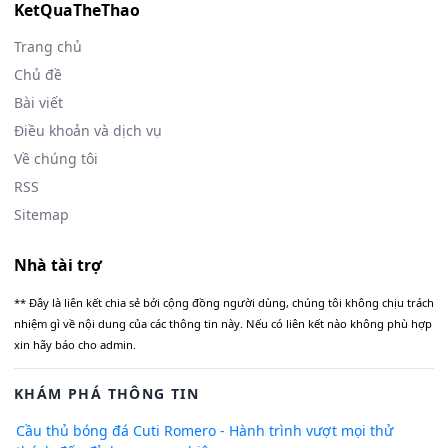
KetQuaTheThao
Trang chủ
Chủ đề
Bài viết
Điều khoản và dịch vụ
Về chúng tôi
RSS
Sitemap
Nhà tài trợ
** Đây là liên kết chia sẻ bới cộng đồng người dùng, chúng tôi không chịu trách
nhiệm gì về nội dung của các thông tin này. Nếu có liên kết nào không phù hợp
xin hãy báo cho admin.
KHÁM PHÁ THÔNG TIN
Cầu thủ bóng đá Cuti Romero - Hành trình vượt mọi thử