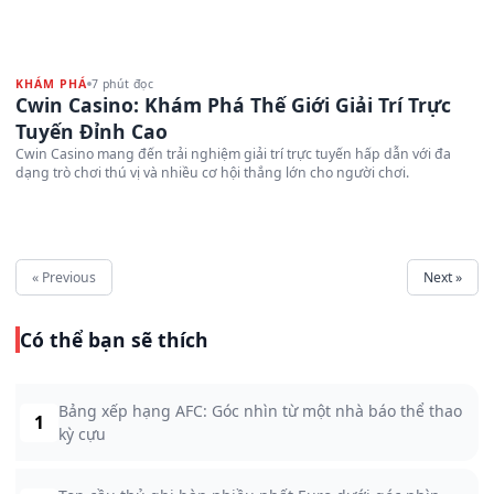
KHÁM PHÁ
7 phút đọc
Cwin Casino: Khám Phá Thế Giới Giải Trí Trực
Tuyến Đỉnh Cao
Cwin Casino mang đến trải nghiệm giải trí trực tuyến hấp dẫn với đa
dạng trò chơi thú vị và nhiều cơ hội thắng lớn cho người chơi.
« Previous
Next »
Có thể bạn sẽ thích
Bảng xếp hạng AFC: Góc nhìn từ một nhà báo thể thao
1
kỳ cựu