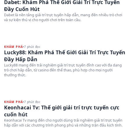
Dabet: Khám Phá Thế Giới Giải Trí Trực Tuyến
Đầy Cuốn Hút
Dabet là nền tảng giải trí trực tuyến hấp dẫn, mang đến nhiều trò chơi
và sự kiện thú vị cho người chơi trên toàn cầu.
KHÁM PHÁ
7 phút đọc
Lucky88: Khám Phá Thế Giới Giải Trí Trực Tuyến
Đầy Hấp Dẫn
Lucky88 mang đến trải nghiệm giải trí trực tuyến đỉnh cao với đa dạng
trò chơi hấp dẫn, từ casino đến thể thao, phù hợp cho mọi người
thưởng thức.
KHÁM PHÁ
7 phút đọc
Keonhacai Tv: Thế giới giải trí trực tuyến cực
cuốn hút
Keonhacai Tv mang đến cho người dùng trải nghiệm giải trí trực tuyến
hấp dẫn với các chương trình phong phú và những trận đấu kịch tính.