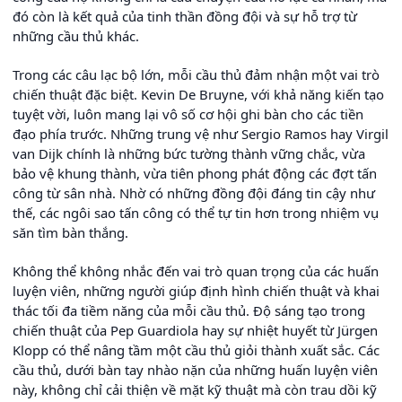
đó còn là kết quả của tinh thần đồng đội và sự hỗ trợ từ
những cầu thủ khác.
Trong các câu lạc bộ lớn, mỗi cầu thủ đảm nhận một vai trò
chiến thuật đặc biệt. Kevin De Bruyne, với khả năng kiến tạo
tuyệt vời, luôn mang lại vô số cơ hội ghi bàn cho các tiền
đạo phía trước. Những trung vệ như Sergio Ramos hay Virgil
van Dijk chính là những bức tường thành vững chắc, vừa
bảo vệ khung thành, vừa tiên phong phát động các đợt tấn
công từ sân nhà. Nhờ có những đồng đội đáng tin cậy như
thế, các ngôi sao tấn công có thể tự tin hơn trong nhiệm vụ
săn tìm bàn thắng.
Không thể không nhắc đến vai trò quan trọng của các huấn
luyện viên, những người giúp định hình chiến thuật và khai
thác tối đa tiềm năng của mỗi cầu thủ. Độ sáng tạo trong
chiến thuật của Pep Guardiola hay sự nhiệt huyết từ Jürgen
Klopp có thể nâng tầm một cầu thủ giỏi thành xuất sắc. Các
cầu thủ, dưới bàn tay nhào nặn của những huấn luyện viên
này, không chỉ cải thiện về mặt kỹ thuật mà còn trau dồi kỹ