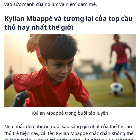
vào sức mạnh của nỗ lực và niềm đam mê.
Kylian Mbappé và tương lai của top cầu
thủ hay nhất thế giới
Kylian Mbappé trong buổi tập luyện
Nếu nhắc đến những ngôi sao sáng giá nhất của thế hệ cầu
thủ trẻ hiện nay, cái tên Kylian Mbappé chắc chắn không thể
bị lãng quên. Sinh ra tại Paris, Pháp vào năm 1998, Mbappé