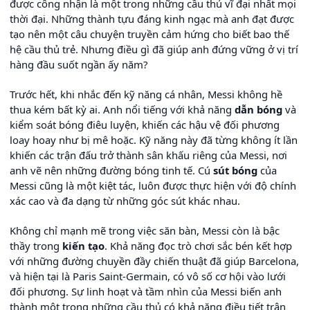
được công nhận là một trong những cầu thủ vĩ đại nhất mọi
thời đại. Những thành tựu đáng kinh ngạc mà anh đạt được
tạo nên một câu chuyện truyền cảm hứng cho biết bao thế
hệ cầu thủ trẻ. Nhưng điều gì đã giúp anh đứng vững ở vị trí
hàng đầu suốt ngần ấy năm?
Trước hết, khi nhắc đến kỹ năng cá nhân, Messi không hề
thua kém bất kỳ ai. Anh nổi tiếng với khả năng
dẫn bóng
và
kiểm soát bóng điêu luyện, khiến các hậu vệ đối phương
loay hoay như bị mê hoặc. Kỹ năng này đã từng không ít lần
khiến các trận đấu trở thành sân khấu riêng của Messi, nơi
anh vẽ nên những đường bóng tinh tế. Cú
sút bóng
của
Messi cũng là một kiệt tác, luôn được thực hiện với độ chính
xác cao và đa dạng từ những góc sút khác nhau.
Không chỉ mạnh mẽ trong việc săn bàn, Messi còn là bậc
thầy trong
kiến tạo
. Khả năng đọc trò chơi sắc bén kết hợp
với những đường chuyền đầy chiến thuật đã giúp Barcelona,
và hiện tại là Paris Saint-Germain, có vô số cơ hội vào lưới
đối phương. Sự linh hoạt và tầm nhìn của Messi biến anh
thành một trong những cầu thủ có khả năng điều tiết trận