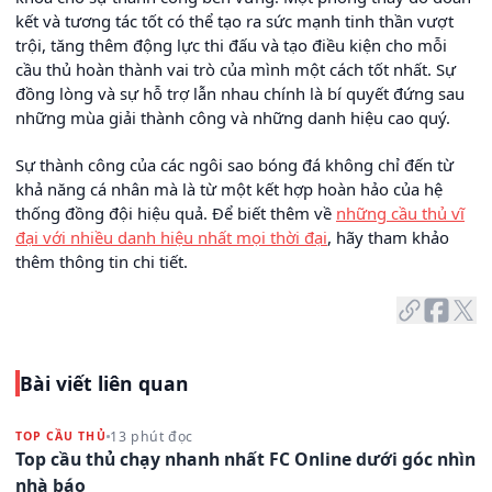
kết và tương tác tốt có thể tạo ra sức mạnh tinh thần vượt
trội, tăng thêm động lực thi đấu và tạo điều kiện cho mỗi
cầu thủ hoàn thành vai trò của mình một cách tốt nhất. Sự
đồng lòng và sự hỗ trợ lẫn nhau chính là bí quyết đứng sau
những mùa giải thành công và những danh hiệu cao quý.
Sự thành công của các ngôi sao bóng đá không chỉ đến từ
khả năng cá nhân mà là từ một kết hợp hoàn hảo của hệ
thống đồng đội hiệu quả. Để biết thêm về
những cầu thủ vĩ
đại với nhiều danh hiệu nhất mọi thời đại
, hãy tham khảo
thêm thông tin chi tiết.
Bài viết liên quan
13 phút đọc
TOP CẦU THỦ
Top cầu thủ chạy nhanh nhất FC Online dưới góc nhìn
nhà báo