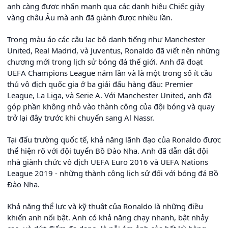
anh càng được nhấn mạnh qua các danh hiệu Chiếc giày
vàng châu Âu mà anh đã giành được nhiều lần.
Trong màu áo các câu lạc bộ danh tiếng như Manchester
United, Real Madrid, và Juventus, Ronaldo đã viết nên những
chương mới trong lịch sử bóng đá thế giới. Anh đã đoạt
UEFA Champions League năm lần và là một trong số ít cầu
thủ vô địch quốc gia ở ba giải đấu hàng đầu: Premier
League, La Liga, và Serie A. Với Manchester United, anh đã
góp phần không nhỏ vào thành công của đội bóng và quay
trở lại đây trước khi chuyển sang Al Nassr.
Tại đấu trường quốc tế, khả năng lãnh đạo của Ronaldo được
thể hiện rõ với đội tuyển Bồ Đào Nha. Anh đã dẫn dắt đội
nhà giành chức vô địch UEFA Euro 2016 và UEFA Nations
League 2019 - những thành công lịch sử đối với bóng đá Bồ
Đào Nha.
Khả năng thể lực và kỹ thuật của Ronaldo là những điều
khiến anh nổi bật. Anh có khả năng chạy nhanh, bật nhảy