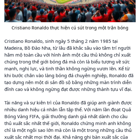
Cristiano Ronaldo thực hiện cú sút trong một trận bóng
Cristiano Ronaldo, sinh ngày 5 tháng 2 năm 1985 tại
Madeira, Bồ Đào Nha, từ lâu đã khắc sâu vào tâm trí người
hâm mộ toàn cầu với hình ảnh một cầu thủ không chỉ xuất
chúng trong thế giới bóng đá mà còn là biểu tượng về sức
mạnh, nghị lực, và tinh thần không ngừng vươn lên. Kể từ
khi bước chân vào làng bóng đá chuyên nghiệp, Ronaldo đã
tạo dựng nên một di sản đồ sộ bằng những màn trình diễn
đỉnh cao và không ngừng đạt được những thành tựu vĩ đại.
Tài năng và sự kiên trì của Ronaldo đã giúp anh giành được
nhiều danh hiệu cá nhân lẫn tập thể. Với năm lần đoạt Quả
Bóng Vàng FIFA, giải thưởng danh giá nhất dành cho cầu
thủ xuất sắc nhất thế giới, Ronaldo chứng minh anh không
chỉ là một ngôi sao lớn mà còn là một trong những cầu thủ
xuất sắc nhất mọi thời đại. Khả năng ghi bàn xuất sắc của