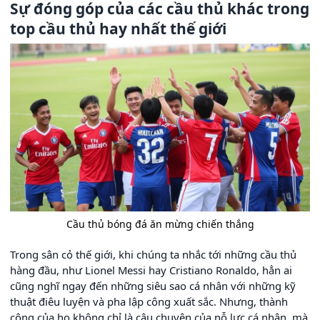
Sự đóng góp của các cầu thủ khác trong
top cầu thủ hay nhất thế giới
Cầu thủ bóng đá ăn mừng chiến thắng
Trong sân cỏ thế giới, khi chúng ta nhắc tới những cầu thủ
hàng đầu, như Lionel Messi hay Cristiano Ronaldo, hẳn ai
cũng nghĩ ngay đến những siêu sao cá nhân với những kỹ
thuật điêu luyện và pha lập công xuất sắc. Nhưng, thành
công của họ không chỉ là câu chuyện của nỗ lực cá nhân, mà