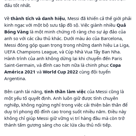
đấu tốt nhất.
Về
thành tích và danh hiệu
, Messi đã khiến cả thế giới phải
kinh ngạc với một bộ sưu tập đồ sộ. Việc giành nhiều
Quả
Bóng Vàng
là một minh chứng rõ ràng cho sự áp đảo của
anh so với các cầu thủ khác. Dưới màu áo của Barcelona,
Messi đóng góp quan trọng trong những danh hiệu La Liga,
UEFA Champions League, và Cúp Nhà Vua Tây Ban Nha.
Hành trình của anh không dừng lại khi chuyển đến Paris
Saint-Germain, và đỉnh cao hơn nữa là chinh phục
Copa
América 2021
và
World Cup 2022
cùng đội tuyển
Argentina.
Bên cạnh tài năng,
tinh thần làm việc
của Messi cũng là
một yếu tố quyết định. Anh luôn giữ được tính chuyên
nghiệp, không ngừng nghỉ trong việc cải thiện bản thân để
duy trì phong độ đỉnh cao trong suốt nhiều năm. Điều này
không chỉ giúp Messi giữ vững vị trí hàng đầu mà còn trở
thành tấm gương sáng cho các lứa cầu thủ nối tiếp.