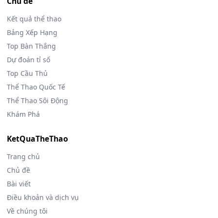
Chủ đề
Kết quả thể thao
Bảng Xếp Hạng
Top Bàn Thắng
Dự đoán tỉ số
Top Cầu Thủ
Thể Thao Quốc Tế
Thể Thao Sôi Động
Khám Phá
KetQuaTheThao
Trang chủ
Chủ đề
Bài viết
Điều khoản và dịch vụ
Về chúng tôi