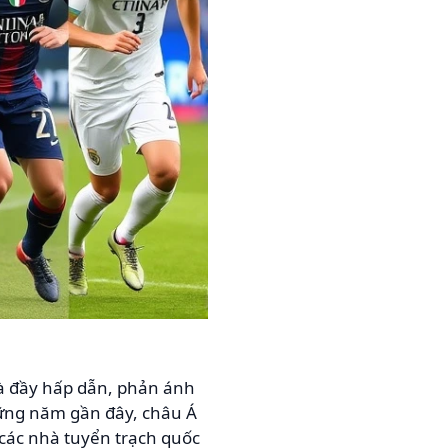
 và đầy hấp dẫn, phản ánh
hững năm gần đây, châu Á
 các nhà tuyển trạch quốc