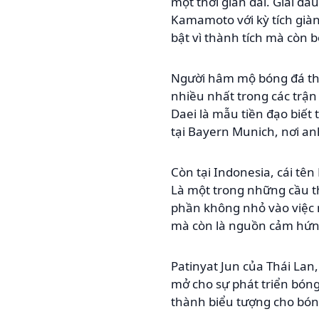
một thời gian dài. Giải đ
Kamamoto với kỳ tích già
bật vì thành tích mà còn 
Người hâm mộ bóng đá thế 
nhiều nhất trong các trận 
Daei là mẫu tiền đạo biết
tại Bayern Munich, nơi an
Còn tại Indonesia, cái tê
Là một trong những cầu t
phần không nhỏ vào việc n
mà còn là nguồn cảm hứng
Patinyat Jun của Thái Lan
mở cho sự phát triển bóng
thành biểu tượng cho bó