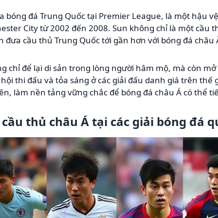
a bóng đá Trung Quốc tại Premier League, là một hậu vệ
ter City từ 2002 đến 2008. Sun không chỉ là một cầu th
h đưa cầu thủ Trung Quốc tới gần hơn với bóng đá châu 
g chỉ để lại di sản trong lòng người hâm mộ, mà còn mở
 hội thi đấu và tỏa sáng ở các giải đấu danh giá trên thế 
iên, làm nền tảng vững chắc để bóng đá châu Á có thể tiế
 cầu thủ châu Á tại các giải bóng đá q