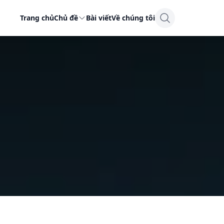
Trang chủ
Chủ đề
Bài viết
Về chúng tôi