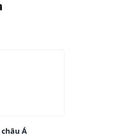
n
á châu Á