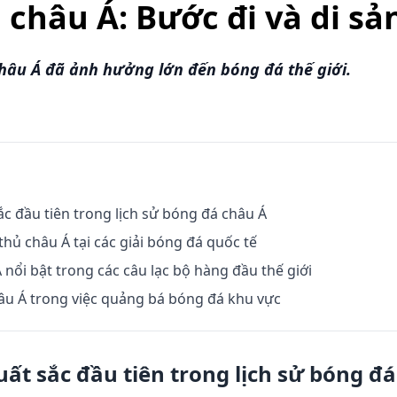
 châu Á: Bước đi và di sả
hâu Á đã ảnh hưởng lớn đến bóng đá thế giới.
c đầu tiên trong lịch sử bóng đá châu Á
thủ châu Á tại các giải bóng đá quốc tế
nổi bật trong các câu lạc bộ hàng đầu thế giới
hâu Á trong việc quảng bá bóng đá khu vực
ất sắc đầu tiên trong lịch sử bóng đ