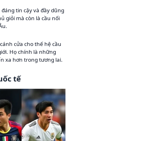
 đáng tin cậy và đầy dũng
ủ giỏi mà còn là cầu nối
Âu.
 cánh cửa cho thế hệ cầu
giới. Họ chính là những
n xa hơn trong tương lai.
uốc tế