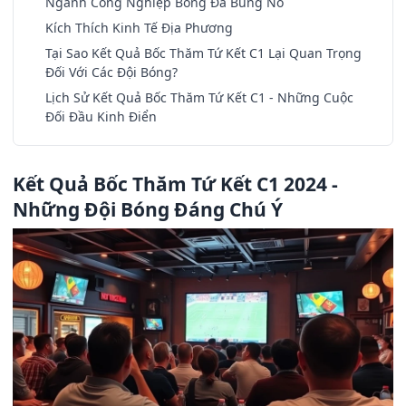
Ngành Công Nghiệp Bóng Đá Bùng Nổ
Kích Thích Kinh Tế Địa Phương
Tại Sao Kết Quả Bốc Thăm Tứ Kết C1 Lại Quan Trọng
Đối Với Các Đội Bóng?
Lịch Sử Kết Quả Bốc Thăm Tứ Kết C1 - Những Cuộc
Đối Đầu Kinh Điển
Kết Quả Bốc Thăm Tứ Kết C1 2024 -
Những Đội Bóng Đáng Chú Ý