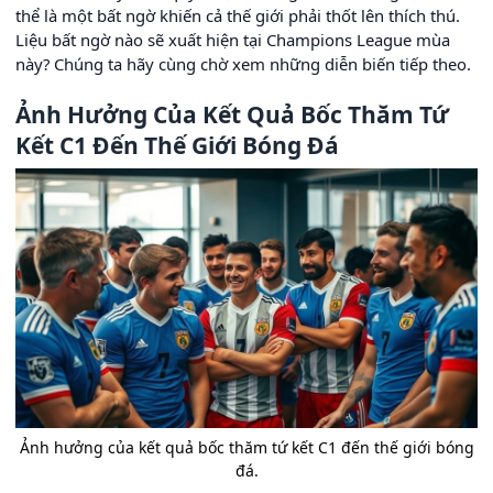
thể là một bất ngờ khiến cả thế giới phải thốt lên thích thú.
Liệu bất ngờ nào sẽ xuất hiện tại Champions League mùa
này? Chúng ta hãy cùng chờ xem những diễn biến tiếp theo.
Ảnh Hưởng Của Kết Quả Bốc Thăm Tứ
Kết C1 Đến Thế Giới Bóng Đá
Ảnh hưởng của kết quả bốc thăm tứ kết C1 đến thế giới bóng
đá.