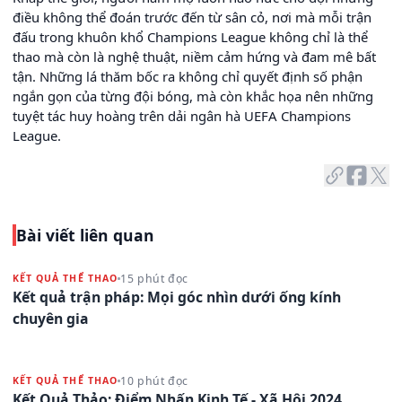
điều không thể đoán trước đến từ sân cỏ, nơi mà mỗi trận
đấu trong khuôn khổ Champions League không chỉ là thể
thao mà còn là nghệ thuật, niềm cảm hứng và đam mê bất
tận. Những lá thăm bốc ra không chỉ quyết định số phận
ngắn gọn của từng đội bóng, mà còn khắc họa nên những
tuyệt tác huy hoàng trên dải ngân hà UEFA Champions
League.
Bài viết liên quan
15 phút đọc
KẾT QUẢ THỂ THAO
Kết quả trận pháp: Mọi góc nhìn dưới ống kính
chuyên gia
10 phút đọc
KẾT QUẢ THỂ THAO
Kết Quả Thảo: Điểm Nhấn Kinh Tế - Xã Hội 2024