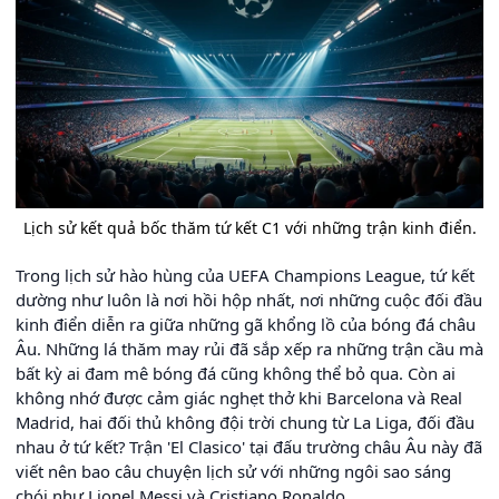
Lịch sử kết quả bốc thăm tứ kết C1 với những trận kinh điển.
Trong lịch sử hào hùng của UEFA Champions League, tứ kết
dường như luôn là nơi hồi hộp nhất, nơi những cuộc đối đầu
kinh điển diễn ra giữa những gã khổng lồ của bóng đá châu
Âu. Những lá thăm may rủi đã sắp xếp ra những trận cầu mà
bất kỳ ai đam mê bóng đá cũng không thể bỏ qua. Còn ai
không nhớ được cảm giác nghẹt thở khi Barcelona và Real
Madrid, hai đối thủ không đội trời chung từ La Liga, đối đầu
nhau ở tứ kết? Trận 'El Clasico' tại đấu trường châu Âu này đã
viết nên bao câu chuyện lịch sử với những ngôi sao sáng
chói như Lionel Messi và Cristiano Ronaldo.