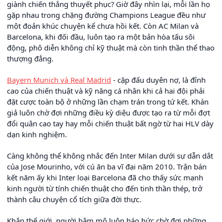
giành chiến thắng thuyết phục? Giờ đây nhìn lại, mỗi lần họ
gặp nhau trong chặng đường Champions League đều như
một đoản khúc chuyện kể chưa hồi kết. Còn AC Milan và
Barcelona, khi đối đầu, luôn tạo ra một bản hòa tấu sôi
động, phô diễn không chỉ kỹ thuật mà còn tinh thần thể thao
thượng đẳng.
Bayern Munich và Real Madrid
- cặp đấu duyên nợ, là đỉnh
cao của chiến thuật và kỹ năng cá nhân khi cả hai đội phải
đặt cược toàn bộ ở những lần chạm trán trong tứ kết. Khán
giả luôn chờ đợi những điều kỳ diệu được tạo ra từ mỗi đợt
đổi quân cao tay hay mỗi chiến thuật bất ngờ từ hai HLV dày
dạn kinh nghiệm.
Càng không thể không nhắc đến Inter Milan dưới sự dẫn dắt
của Jose Mourinho, với cú ăn ba vĩ đại năm 2010. Trận bán
kết năm ấy khi Inter loại Barcelona đã cho thấy sức mạnh
kinh người từ tính chiến thuật cho đến tinh thần thép, trở
thành câu chuyện cổ tích giữa đời thực.
Khắp thế giới, người hâm mộ luôn háo hức chờ đợi những