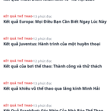
13 phút đọc
KẾT QUẢ THỂ THAO
Kết quả Europa: Mọi Điều Bạn Cần Biết Ngay Lúc Này
12 phút đọc
KẾT QUẢ THỂ THAO
Kết quả Juventus: Hành trình của một huyền thoại
12 phút đọc
KẾT QUẢ THỂ THAO
Kết quả của bơi thể thao: Thành công và thử thách
13 phút đọc
KẾT QUẢ THỂ THAO
Kết quả khiêu vũ thể thao qua lăng kính Minh Hải
13 phút đọc
KẾT QUẢ THỂ THAO
Kết Quả Frankfurt: Góc Nhìn Của Nhà Báo Thể Thao