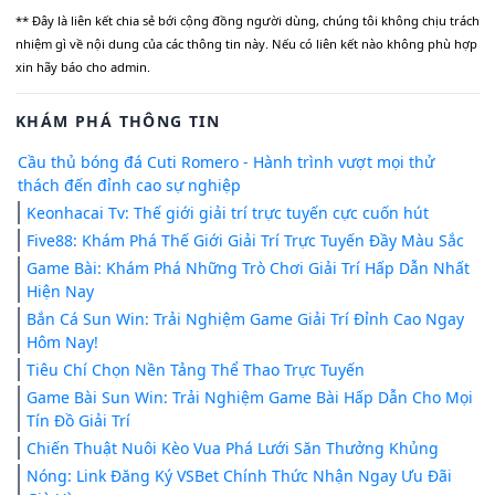
** Đây là liên kết chia sẻ bới cộng đồng người dùng, chúng tôi không chịu trách
nhiệm gì về nội dung của các thông tin này. Nếu có liên kết nào không phù hợp
xin hãy báo cho admin.
KHÁM PHÁ THÔNG TIN
Cầu thủ bóng đá Cuti Romero - Hành trình vượt mọi thử
thách đến đỉnh cao sự nghiệp
Keonhacai Tv: Thế giới giải trí trực tuyến cực cuốn hút
Five88: Khám Phá Thế Giới Giải Trí Trực Tuyến Đầy Màu Sắc
Game Bài: Khám Phá Những Trò Chơi Giải Trí Hấp Dẫn Nhất
Hiện Nay
Bắn Cá Sun Win: Trải Nghiệm Game Giải Trí Đỉnh Cao Ngay
Hôm Nay!
Tiêu Chí Chọn Nền Tảng Thể Thao Trực Tuyến
Game Bài Sun Win: Trải Nghiệm Game Bài Hấp Dẫn Cho Mọi
Tín Đồ Giải Trí
Chiến Thuật Nuôi Kèo Vua Phá Lưới Săn Thưởng Khủng
Nóng: Link Đăng Ký VSBet Chính Thức Nhận Ngay Ưu Đãi