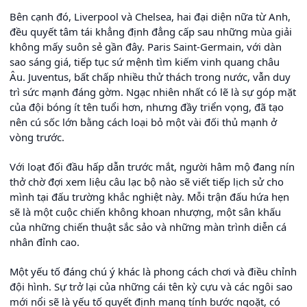
Bên cạnh đó, Liverpool và Chelsea, hai đại diện nữa từ Anh,
đều quyết tâm tái khẳng định đẳng cấp sau những mùa giải
không mấy suôn sẻ gần đây. Paris Saint-Germain, với dàn
sao sáng giá, tiếp tục sứ mệnh tìm kiếm vinh quang châu
Âu. Juventus, bất chấp nhiều thử thách trong nước, vẫn duy
trì sức mạnh đáng gờm. Ngạc nhiên nhất có lẽ là sự góp mặt
của đội bóng ít tên tuổi hơn, nhưng đầy triển vọng, đã tạo
nên cú sốc lớn bằng cách loại bỏ một vài đối thủ mạnh ở
vòng trước.
Với loạt đối đầu hấp dẫn trước mắt, người hâm mộ đang nín
thở chờ đợi xem liệu câu lạc bộ nào sẽ viết tiếp lịch sử cho
mình tại đấu trường khắc nghiệt này. Mỗi trận đấu hứa hẹn
sẽ là một cuộc chiến không khoan nhượng, một sân khấu
của những chiến thuật sắc sảo và những màn trình diễn cá
nhân đỉnh cao.
Một yếu tố đáng chú ý khác là phong cách chơi và điều chỉnh
đội hình. Sự trở lại của những cái tên kỳ cựu và các ngôi sao
mới nổi sẽ là yếu tố quyết định mang tính bước ngoặt, có