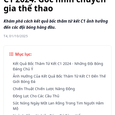
gia thể thao
Khám phá cách kết quả bốc thăm tứ kết C1 ảnh hưởng
đến các đội bóng hàng đầu.
T4, 01/10/2025
Mục lục:
Kết Quả Bốc Thăm Tứ Kết C1 2024 - Những Đội Bóng
Đáng Chú Ý
Ảnh Hưởng Của Kết Quả Bốc Thăm Tứ Kết C1 Đến Thế
Giới Bóng Đá
Chiến Thuật Chiến Lược Năng Động
Động Lực Cho Các Cầu Thủ
Sức Nóng Ngày Một Lan Rộng Trong Tim Người Hâm
Mộ