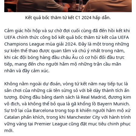
Kết quả bốc thăm tứ kết C1 2024 hấp dẫn.
Cảm giác hồi hộp và sự chờ đợi cuối cùng đã đến hồi kết khi
UEFA chính thức công bố kết quả bốc thăm tứ kết của UEFA
Champions League mùa giải 2024. Đây là một trong những
sự kiện thể thao được quan tâm và chú ý nhất trong năm,
khi các đội bóng hàng đầu châu Âu có cơ hội đối đầu trực
tiếp, mang đến cho người hâm mộ những trận cầu mãn
nhãn và đầy cảm xúc.
Không nằm ngoài dự đoán, vòng tứ kết năm nay tiếp tục là
sân chơi của những cái tên sừng sỏ với bề dày thành tích ấn
tượng. Đứng đầu bảng danh sách là Real Madrid, đương kim
vô địch, và không thể bỏ qua là gã khổng lồ Bayern Munich.
Sự trở lại của Barcelona trong top 8 khiến người hâm mộ xứ
Catalan phấn khích, trong khi Manchester City với hành trình
vững vàng tại Premier League cũng đặt mục tiêu chinh phục
mới.