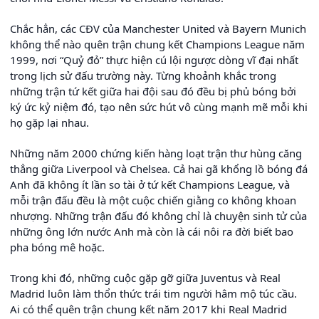
Chắc hẳn, các CĐV của Manchester United và Bayern Munich
không thể nào quên trận chung kết Champions League năm
1999, nơi “Quỷ đỏ” thực hiện cú lội ngược dòng vĩ đại nhất
trong lịch sử đấu trường này. Từng khoảnh khắc trong
những trận tứ kết giữa hai đội sau đó đều bị phủ bóng bởi
ký ức kỷ niệm đó, tạo nên sức hút vô cùng mạnh mẽ mỗi khi
họ gặp lại nhau.
Những năm 2000 chứng kiến hàng loạt trận thư hùng căng
thẳng giữa Liverpool và Chelsea. Cả hai gã khổng lồ bóng đá
Anh đã không ít lần so tài ở tứ kết Champions League, và
mỗi trận đấu đều là một cuộc chiến giằng co không khoan
nhượng. Những trận đấu đó không chỉ là chuyện sinh tử của
những ông lớn nước Anh mà còn là cái nôi ra đời biết bao
pha bóng mê hoặc.
Trong khi đó, những cuộc gặp gỡ giữa Juventus và Real
Madrid luôn làm thổn thức trái tim người hâm mộ túc cầu.
Ai có thể quên trận chung kết năm 2017 khi Real Madrid