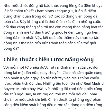
Như một chiếc đồng hồ báo thức vang lên giữa đêm khuya,
lễ bốc thăm tứ kết Champions League (C1) luôn là điểm
dừng chân quan trọng đối với các cổ động viên bóng đá
toàn cầu. Đây không chỉ là thời điểm xác định những cuộc
đối đầu căng thẳng sắp tới mà còn mang theo hàng loạt tác
động mạnh mẽ từ đấu trường quốc tế đến từng ngõ hẻm
bóng đá nhỏ nhất. Vậy, kết quả bốc thăm này thực sự tác
động như thế nào đến bức tranh toàn cảnh của thế giới
bóng đá?
Chiến Thuật Chiến Lược Năng Động
Với mỗi một tờ phiếu được rút ra, định mệnh của các đội
bóng lại một lần nữa xoay chuyển. Các nhà cầm quân cùng
ban huấn luyện ngay lập tức bắt tay vào điều chỉnh chiến
lược, phân tích đối thủ. Những tên tuổi lớn như Real Madrid,
Bayern Munich hay PSG, với những lối chơi riêng biệt cùng
cầu thủ ngôi sao, là những đối thủ mà mỗi đội đều phải
chuẩn bị một cách chi tiết. Chiến thuật từ phòng ngự phản
công đến kiểm soát bóng đều được cân đong đo đếm từng