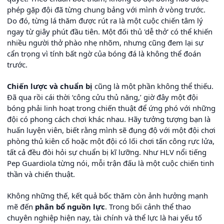
phép gặp đội đã từng chung bảng với mình ở vòng trước.
Do đó, từng lá thăm được rút ra là một cuộc chiến tâm lý
ngay từ giây phút đầu tiên. Một đối thủ 'dễ thở' có thể khiến
nhiều người thở phào nhẹ nhõm, nhưng cũng đem lại sự
cẩn trọng vì tính bất ngờ của bóng đá là không thể đoán
trước.
Chiến lược và chuẩn bị
cũng là một phần không thể thiếu.
Đã qua rồi cái thời ‘công cửu thủ năng,’ giờ đây một đội
bóng phải linh hoạt trong chiến thuật để ứng phó với những
đội có phong cách chơi khác nhau. Hãy tưởng tượng bạn là
huấn luyện viên, biết rằng mình sẽ đụng độ với một đội chơi
phòng thủ kiên cố hoặc một đội có lối chơi tấn công rực lửa,
tất cả đều đòi hỏi sự chuẩn bị kĩ lưỡng. Như HLV nổi tiếng
Pep Guardiola từng nói, mỗi trận đấu là một cuộc chiến tinh
thần và chiến thuật.
Không những thế, kết quả bốc thăm còn ảnh hưởng mạnh
mẽ đến
phân bổ nguồn lực
. Trong bối cảnh thể thao
chuyên nghiệp hiện nay, tài chính và thể lực là hai yếu tố