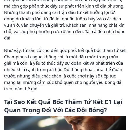
mà còn góp phần thúc đẩy sự phát triển kinh tế địa phương.
Những thành phố đăng cai trận đấu tứ kết hưởng lợi từ
dòng du khách lớn, từ đó lợi nhuận tuôn chảy vào các dịch
vụ ăn ở, vận chuyển và giải trí. Khách sạn, nhà hàng chật kín
chỗ, và các phố phường rực rỡ ánh đèn. Tất cả đều nhờ bóng
đá!
Như vậy, từ sân cỏ cho đến góc phố, kết quả bốc thăm tứ kết
Champions League không chỉ là một dấu mốc trong mùa
giải mà còn là yếu tố thúc đẩy sự đoàn kết và phát triển của
nhiều khía cạnh trong xã hội. Dù thắng thua chưa thể đoán
trước, nhưng điều chắc chắn là cuộc chơi này sẽ tiếp tục
mang lại những cảm xúc khó quên cho người yêu bóng đá
trên toàn thế giới.
Tại Sao Kết Quả Bốc Thăm Tứ Kết C1 Lại
Quan Trọng Đối Với Các Đội Bóng?