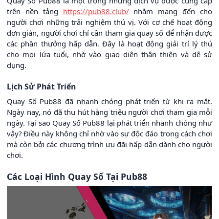
Quay Số Pub88 là một trong những dịch vụ được cung cấp
trên nền tảng
https://pub88.club/
nhằm mang đến cho
người chơi những trải nghiệm thú vị. Với cơ chế hoạt động
đơn giản, người chơi chỉ cần tham gia quay số để nhận được
các phần thưởng hấp dẫn. Đây là hoạt động giải trí lý thú
cho mọi lứa tuổi, nhờ vào giao diện thân thiện và dễ sử
dụng.
Lịch Sử Phát Triển
Quay Số Pub88 đã nhanh chóng phát triển từ khi ra mắt.
Ngày nay, nó đã thu hút hàng triệu người chơi tham gia mỗi
ngày. Tại sao Quay Số Pub88 lại phát triển nhanh chóng như
vậy? Điều này không chỉ nhờ vào sự độc đáo trong cách chơi
mà còn bởi các chương trình ưu đãi hấp dẫn dành cho người
chơi.
Các Loại Hình Quay Số Tại Pub88