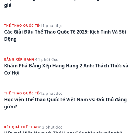
giá
11 phút đọc
THỂ THAO QUỐC TẾ
Các Giải Đấu Thể Thao Quốc Tế 2025: Kịch Tính Và Sôi
Động
11 phút đọc
BẢNG XẾP HẠNG
Khám Phá Bảng Xếp Hạng Hạng 2 Anh: Thách Thức và
Cơ Hội
12 phút đọc
THỂ THAO QUỐC TẾ
Học viện Thể thao Quốc tế Việt Nam vs: Đối thủ đáng
gờm?
13 phút đọc
KẾT QUẢ THỂ THAO