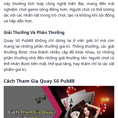
này thường tích hợp công nghệ hiện đại, mang đến trải
nghiệm chơi game sống động hơn. Người chơi có thể tương
tác với các nhân vật trong trò chơi, tạo ra không khí sôi động
và hấp dẫn hơn.
Giải Thưởng Và Phần Thưởng
Quay Số Pub88 không chỉ dừng lại ở việc giải trí mà còn
mang lại những phần thưởng giá trị. Thông thường, các giải
thưởng được chia thành nhiều cấp độ khác nhau, từ những
phần thưởng nhỏ đến những giải thưởng lớn. Người chơi có
thể nhận được tiền mặt, thẻ quà tặng, hay thậm chí là các vật
phẩm giá trị.
Cách Tham Gia Quay Số Pub88