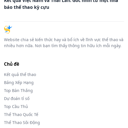
Kết quả Việt Nam và Thái Lan: Góc nhìn từ một nhà
báo thể thao kỳ cựu
Website chia sẻ kiến thức hay và bổ ích về lĩnh vực thể thao và
nhiều hơn nữa. Nơi bạn tìm thấy thông tin hữu ích mỗi ngày.
Chủ đề
Kết quả thể thao
Bảng Xếp Hạng
Top Bàn Thắng
Dự đoán tỉ số
Top Cầu Thủ
Thể Thao Quốc Tế
Thể Thao Sôi Động