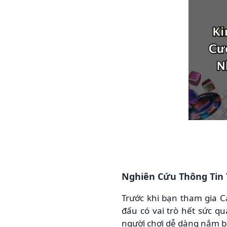
Nghiên Cứu Thông Tin 
Trước khi bạn tham gia Cá
đấu có vai trò hết sức qu
người chơi dễ dàng nắm bắ