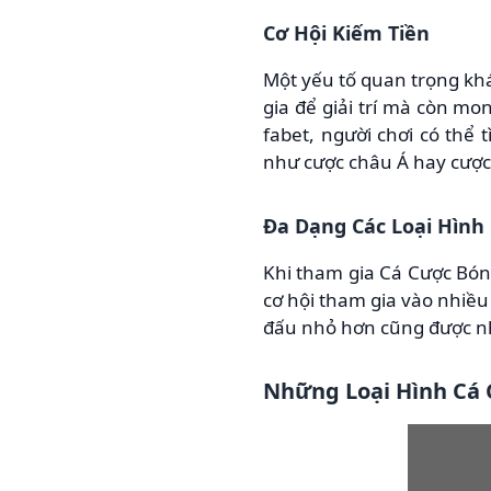
Cơ Hội Kiếm Tiền
Một yếu tố quan trọng khá
gia để giải trí mà còn mo
fabet, người chơi có thể
như cược châu Á hay cược 
Đa Dạng Các Loại Hình
Khi tham gia Cá Cược Bóng
cơ hội tham gia vào nhiều 
đấu nhỏ hơn cũng được nhà
Những Loại Hình Cá