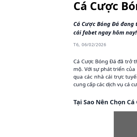
Cá Cược Bó
Cá Cược Bóng Đá đang t
cái fabet ngay hôm nay!
T6, 06/02/2026
Cá Cược Bóng Đá đã trở t
mộ. Với sự phát triển của 
qua các nhà cái trực tuy
cung cấp các dịch vụ cá c
Tại Sao Nên Chọn Cá