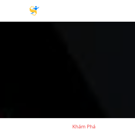
Khám Phá