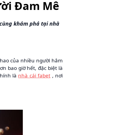
ười Đam Mê
 cùng khám phá tại nhà
 thao của nhiều người hâm
n bao giờ hết, đặc biệt là
chính là
nhà cái fabet
, nơi