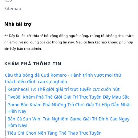
Sitemap
Nhà tài trợ
** Đây là liên kết chia sẻ bới cộng đồng người dùng, chúng tôi không chịu trách
nhiệm gì về nội dung của các thông tin này. Nếu có liên kết nào không phù hợp
xin hãy báo cho admin.
KHÁM PHÁ THÔNG TIN
Cầu thủ bóng đá Cuti Romero - Hành trình vượt mọi thử
thách đến đỉnh cao sự nghiệp
Keonhacai Tv: Thế giới giải trí trực tuyến cực cuốn hút
Five88: Khám Phá Thế Giới Giải Trí Trực Tuyến Đầy Màu Sắc
Game Bài: Khám Phá Những Trò Chơi Giải Trí Hấp Dẫn Nhất
Hiện Nay
Bắn Cá Sun Win: Trải Nghiệm Game Giải Trí Đỉnh Cao Ngay
Hôm Nay!
Tiêu Chí Chọn Nền Tảng Thể Thao Trực Tuyến