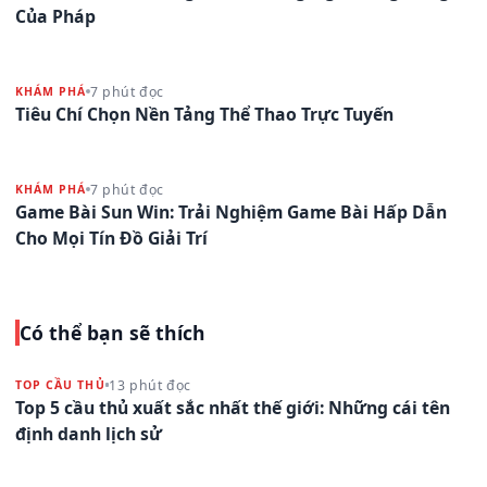
Của Pháp
7 phút đọc
KHÁM PHÁ
Tiêu Chí Chọn Nền Tảng Thể Thao Trực Tuyến
7 phút đọc
KHÁM PHÁ
Game Bài Sun Win: Trải Nghiệm Game Bài Hấp Dẫn
Cho Mọi Tín Đồ Giải Trí
Có thể bạn sẽ thích
13 phút đọc
TOP CẦU THỦ
Top 5 cầu thủ xuất sắc nhất thế giới: Những cái tên
định danh lịch sử