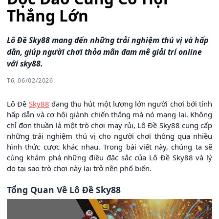
Thắng Lớn
Lô Đề Sky88 mang đến những trải nghiệm thú vị và hấp
dẫn, giúp người chơi thỏa mãn đam mê giải trí online
với sky88.
T6, 06/02/2026
Lô Đề
Sky88
đang thu hút một lượng lớn người chơi bởi tính
hấp dẫn và cơ hội giành chiến thắng mà nó mang lại. Không
chỉ đơn thuần là một trò chơi may rủi, Lô Đề Sky88 cung cấp
những trải nghiệm thú vị cho người chơi thông qua nhiều
hình thức cược khác nhau. Trong bài viết này, chúng ta sẽ
cùng khám phá những điều đặc sắc của Lô Đề Sky88 và lý
do tại sao trò chơi này lại trở nên phổ biến.
Tổng Quan Về Lô Đề Sky88