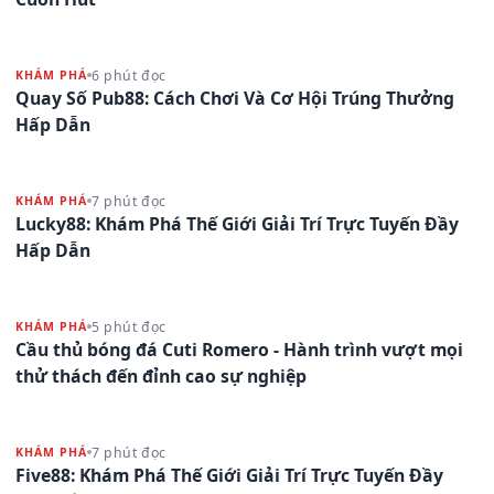
6 phút đọc
KHÁM PHÁ
Quay Số Pub88: Cách Chơi Và Cơ Hội Trúng Thưởng
Hấp Dẫn
7 phút đọc
KHÁM PHÁ
Lucky88: Khám Phá Thế Giới Giải Trí Trực Tuyến Đầy
Hấp Dẫn
5 phút đọc
KHÁM PHÁ
Cầu thủ bóng đá Cuti Romero - Hành trình vượt mọi
thử thách đến đỉnh cao sự nghiệp
7 phút đọc
KHÁM PHÁ
Five88: Khám Phá Thế Giới Giải Trí Trực Tuyến Đầy