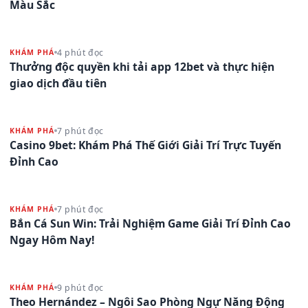
Màu Sắc
4 phút đọc
KHÁM PHÁ
Thưởng độc quyền khi tải app 12bet và thực hiện
giao dịch đầu tiên
7 phút đọc
KHÁM PHÁ
Casino 9bet: Khám Phá Thế Giới Giải Trí Trực Tuyến
Đỉnh Cao
7 phút đọc
KHÁM PHÁ
Bắn Cá Sun Win: Trải Nghiệm Game Giải Trí Đỉnh Cao
Ngay Hôm Nay!
9 phút đọc
KHÁM PHÁ
Theo Hernández – Ngôi Sao Phòng Ngự Năng Động