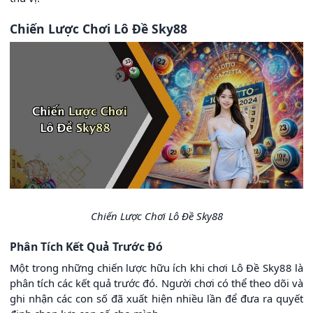
Chiến Lược Chơi Lô Đề Sky88
Chiến Lược Chơi Lô Đề Sky88
Phân Tích Kết Quả Trước Đó
Một trong những chiến lược hữu ích khi chơi Lô Đề Sky88 là
phân tích các kết quả trước đó. Người chơi có thể theo dõi và
ghi nhận các con số đã xuất hiện nhiều lần để đưa ra quyết