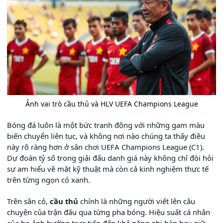
Ảnh vai trò cầu thủ và HLV UEFA Champions League
Bóng đá luôn là một bức tranh động với những gam màu
biến chuyển liên tục, và không nơi nào chúng ta thấy điều
này rõ ràng hơn ở sân chơi UEFA Champions League (C1).
Dự đoán tỷ số trong giải đấu danh giá này không chỉ đòi hỏi
sự am hiểu về mặt kỹ thuật mà còn cả kinh nghiệm thực tế
trên từng ngọn cỏ xanh.
Trên sân cỏ,
cầu thủ
chính là những người viết lên câu
chuyện của trận đấu qua từng pha bóng. Hiệu suất cá nhân