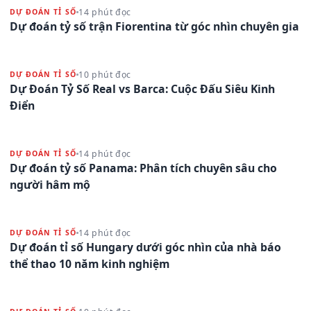
14 phút đọc
DỰ ĐOÁN TỈ SỐ
Dự đoán tỷ số trận Fiorentina từ góc nhìn chuyên gia
10 phút đọc
DỰ ĐOÁN TỈ SỐ
Dự Đoán Tỷ Số Real vs Barca: Cuộc Đấu Siêu Kinh
Điển
14 phút đọc
DỰ ĐOÁN TỈ SỐ
Dự đoán tỷ số Panama: Phân tích chuyên sâu cho
người hâm mộ
14 phút đọc
DỰ ĐOÁN TỈ SỐ
Dự đoán tỉ số Hungary dưới góc nhìn của nhà báo
thể thao 10 năm kinh nghiệm