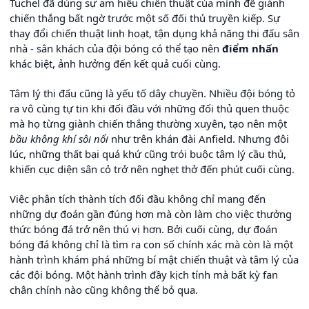
Tuchel đã dùng sự am hiểu chiến thuật của mình để giành
chiến thắng bất ngờ trước một số đối thủ truyền kiếp. Sự
thay đổi chiến thuật linh hoạt, tận dụng khả năng thi đấu sân
nhà - sân khách của đội bóng có thể tạo nên
điểm nhấn
khác biệt, ảnh hưởng đến kết quả cuối cùng.
Tâm lý thi đấu cũng là yếu tố dây chuyền. Nhiều đội bóng tỏ
ra vô cùng tự tin khi đối đầu với những đối thủ quen thuộc
mà họ từng giành chiến thắng thường xuyên, tạo nên một
bầu không khí sôi nổi
như trên khán đài Anfield. Nhưng đôi
lúc, những thất bại quá khứ cũng trói buộc tâm lý cầu thủ,
khiến cục diện sân cỏ trở nên nghẹt thở đến phút cuối cùng.
Việc phân tích thành tích đối đầu không chỉ mang đến
những dự đoán gần đúng hơn mà còn làm cho việc thưởng
thức bóng đá trở nên thú vị hơn. Bởi cuối cùng, dự đoán
bóng đá không chỉ là tìm ra con số chính xác mà còn là một
hành trình khám phá những bí mật chiến thuật và tâm lý của
các đội bóng. Một hành trình đầy kịch tính mà bất kỳ fan
chân chính nào cũng không thể bỏ qua.