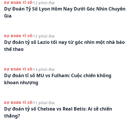
12 phút đọc
DỰ ĐOÁN TỈ SỐ
Dự Đoán Tỷ Số Lyon Hôm Nay Dưới Góc Nhìn Chuyên
Gia
12 phút đọc
DỰ ĐOÁN TỈ SỐ
Dự đoán tỷ số Lazio tối nay từ góc nhìn một nhà báo
thể thao
13 phút đọc
DỰ ĐOÁN TỈ SỐ
Dự đoán tỉ số MU vs Fulham: Cuộc chiến không
khoan nhượng
11 phút đọc
DỰ ĐOÁN TỈ SỐ
Dự đoán tỷ số Chelsea vs Real Betis: Ai sẽ chiến
thắng?