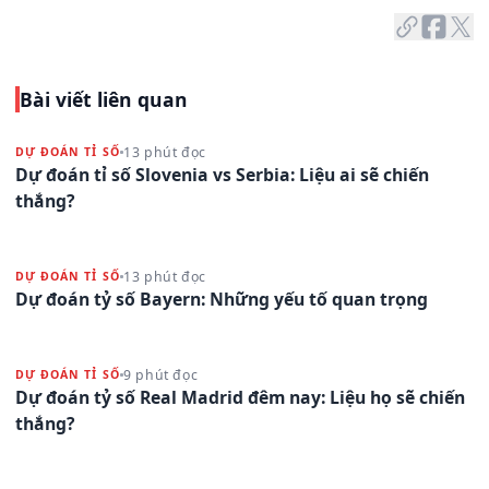
Bài viết liên quan
13 phút đọc
DỰ ĐOÁN TỈ SỐ
Dự đoán tỉ số Slovenia vs Serbia: Liệu ai sẽ chiến
thắng?
13 phút đọc
DỰ ĐOÁN TỈ SỐ
Dự đoán tỷ số Bayern: Những yếu tố quan trọng
9 phút đọc
DỰ ĐOÁN TỈ SỐ
Dự đoán tỷ số Real Madrid đêm nay: Liệu họ sẽ chiến
thắng?