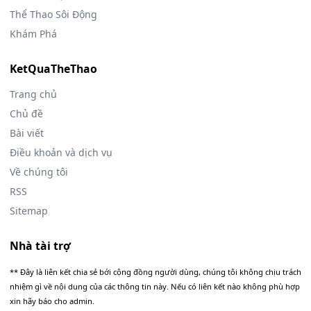
Thể Thao Sôi Động
Khám Phá
KetQuaTheThao
Trang chủ
Chủ đề
Bài viết
Điều khoản và dịch vụ
Về chúng tôi
RSS
Sitemap
Nhà tài trợ
** Đây là liên kết chia sẻ bới cộng đồng người dùng, chúng tôi không chịu trách
nhiệm gì về nội dung của các thông tin này. Nếu có liên kết nào không phù hợp
xin hãy báo cho admin.