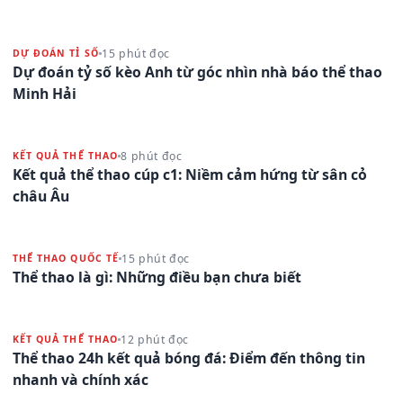
15 phút đọc
DỰ ĐOÁN TỈ SỐ
Dự đoán tỷ số kèo Anh từ góc nhìn nhà báo thể thao
Minh Hải
8 phút đọc
KẾT QUẢ THỂ THAO
Kết quả thể thao cúp c1: Niềm cảm hứng từ sân cỏ
châu Âu
15 phút đọc
THỂ THAO QUỐC TẾ
Thể thao là gì: Những điều bạn chưa biết
12 phút đọc
KẾT QUẢ THỂ THAO
Thể thao 24h kết quả bóng đá: Điểm đến thông tin
nhanh và chính xác