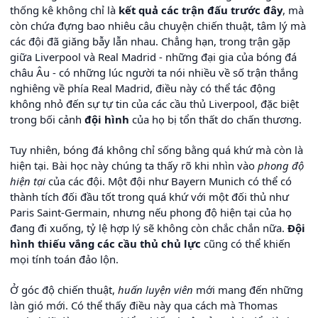
thống kê không chỉ là
kết quả các trận đấu trước đây
, mà
còn chứa đựng bao nhiêu câu chuyện chiến thuật, tâm lý mà
các đội đã giăng bẫy lẫn nhau. Chẳng hạn, trong trận gặp
giữa Liverpool và Real Madrid - những đại gia của bóng đá
châu Âu - có những lúc người ta nói nhiều về số trận thắng
nghiêng về phía Real Madrid, điều này có thể tác động
không nhỏ đến sự tự tin của các cầu thủ Liverpool, đặc biệt
trong bối cảnh
đội hình
của họ bị tổn thất do chấn thương.
Tuy nhiên, bóng đá không chỉ sống bằng quá khứ mà còn là
hiện tại. Bài học này chúng ta thấy rõ khi nhìn vào
phong độ
hiện tại
của các đội. Một đội như Bayern Munich có thể có
thành tích đối đầu tốt trong quá khứ với một đối thủ như
Paris Saint-Germain, nhưng nếu phong độ hiện tại của họ
đang đi xuống, tỷ lệ hợp lý sẽ không còn chắc chắn nữa.
Đội
hình thiếu vắng các cầu thủ chủ lực
cũng có thể khiến
mọi tính toán đảo lộn.
Ở góc độ chiến thuật,
huấn luyện viên
mới mang đến những
làn gió mới. Có thể thấy điều này qua cách mà Thomas