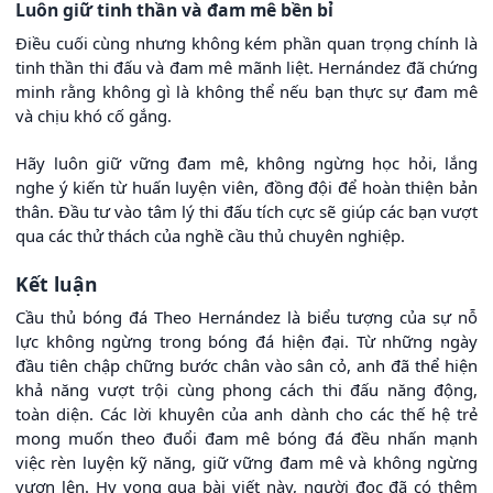
Luôn giữ tinh thần và đam mê bền bỉ
Điều cuối cùng nhưng không kém phần quan trọng chính là
tinh thần thi đấu và đam mê mãnh liệt. Hernández đã chứng
minh rằng không gì là không thể nếu bạn thực sự đam mê
và chịu khó cố gắng.
Hãy luôn giữ vững đam mê, không ngừng học hỏi, lắng
nghe ý kiến từ huấn luyện viên, đồng đội để hoàn thiện bản
thân. Đầu tư vào tâm lý thi đấu tích cực sẽ giúp các bạn vượt
qua các thử thách của nghề cầu thủ chuyên nghiệp.
Kết luận
Cầu thủ bóng đá Theo Hernández là biểu tượng của sự nỗ
lực không ngừng trong bóng đá hiện đại. Từ những ngày
đầu tiên chập chững bước chân vào sân cỏ, anh đã thể hiện
khả năng vượt trội cùng phong cách thi đấu năng động,
toàn diện. Các lời khuyên của anh dành cho các thế hệ trẻ
mong muốn theo đuổi đam mê bóng đá đều nhấn mạnh
việc rèn luyện kỹ năng, giữ vững đam mê và không ngừng
vươn lên. Hy vọng qua bài viết này, người đọc đã có thêm