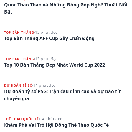
Quoc Thao Thao và Những Đóng Góp Nghệ Thuật Nổi
Bật
13 phút đọc
TOP BÀN THẮNG
Top Bàn Thắng AFF Cup Gây Chấn Động
13 phút đọc
TOP BÀN THẮNG
Top 10 Bàn Thắng Đẹp Nhất World Cup 2022
11 phút đọc
DỰ ĐOÁN TỈ SỐ
Dự đoán tỷ số PSG: Trận cầu đỉnh cao và dự báo từ
chuyên gia
14 phút đọc
THỂ THAO QUỐC TẾ
Khám Phá Vai Trò Hội Đồng Thể Thao Quốc Tế