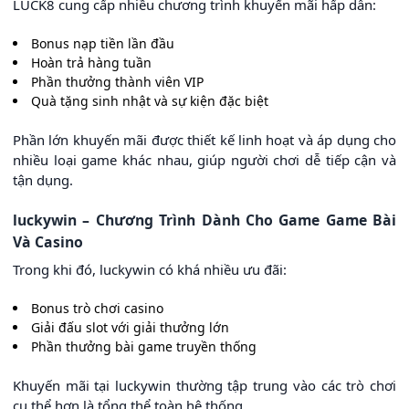
LUCK8 cung cấp nhiều chương trình khuyến mãi hấp dẫn:
Bonus nạp tiền lần đầu
Hoàn trả hàng tuần
Phần thưởng thành viên VIP
Quà tặng sinh nhật và sự kiện đặc biệt
Phần lớn khuyến mãi được thiết kế linh hoạt và áp dụng cho
nhiều loại game khác nhau, giúp người chơi dễ tiếp cận và
tận dụng.
luckywin – Chương Trình Dành Cho Game Game Bài
Và Casino
Trong khi đó, luckywin có khá nhiều ưu đãi:
Bonus trò chơi casino
Giải đấu slot với giải thưởng lớn
Phần thưởng bài game truyền thống
Khuyến mãi tại luckywin thường tập trung vào các trò chơi
cụ thể hơn là tổng thể toàn hệ thống.