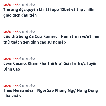
4 phút đọc
KHÁM PHÁ
Thưởng độc quyền khi tải app 12bet và thực hiện
giao dịch đầu tiên
5 phút đọc
KHÁM PHÁ
Cầu thủ bóng đá Cuti Romero - Hành trình vượt mọi
thử thách đến đỉnh cao sự nghiệp
7 phút đọc
KHÁM PHÁ
Cwin Casino: Khám Phá Thế Giới Giải Trí Trực Tuyến
Đỉnh Cao
9 phút đọc
KHÁM PHÁ
Theo Hernández – Ngôi Sao Phòng Ngự Năng Động
Của Pháp