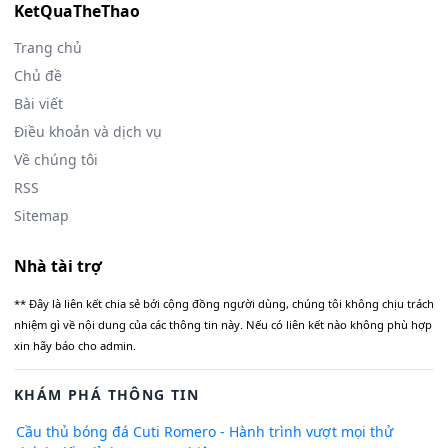
KetQuaTheThao
Trang chủ
Chủ đề
Bài viết
Điều khoản và dịch vụ
Về chúng tôi
RSS
Sitemap
Nhà tài trợ
** Đây là liên kết chia sẻ bới cộng đồng người dùng, chúng tôi không chịu trách
nhiệm gì về nội dung của các thông tin này. Nếu có liên kết nào không phù hợp
xin hãy báo cho admin.
KHÁM PHÁ THÔNG TIN
Cầu thủ bóng đá Cuti Romero - Hành trình vượt mọi thử