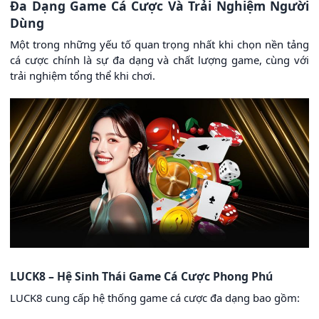
Đa Dạng Game Cá Cược Và Trải Nghiệm Người
Dùng
Một trong những yếu tố quan trọng nhất khi chọn nền tảng
cá cược chính là sự đa dạng và chất lượng game, cùng với
trải nghiệm tổng thể khi chơi.
LUCK8 – Hệ Sinh Thái Game Cá Cược Phong Phú
LUCK8 cung cấp hệ thống game cá cược đa dạng bao gồm: