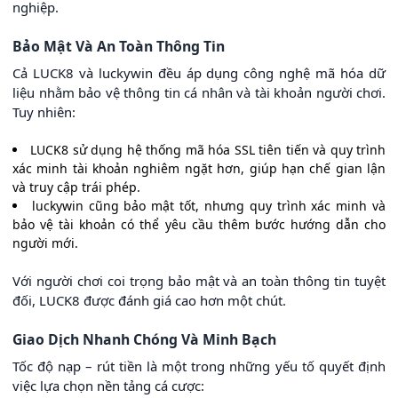
nghiệp.
Bảo Mật Và An Toàn Thông Tin
Cả LUCK8 và luckywin đều áp dụng công nghệ mã hóa dữ
liệu nhằm bảo vệ thông tin cá nhân và tài khoản người chơi.
Tuy nhiên:
LUCK8 sử dụng hệ thống mã hóa SSL tiên tiến và quy trình
xác minh tài khoản nghiêm ngặt hơn, giúp hạn chế gian lận
và truy cập trái phép.
luckywin cũng bảo mật tốt, nhưng quy trình xác minh và
bảo vệ tài khoản có thể yêu cầu thêm bước hướng dẫn cho
người mới.
Với người chơi coi trọng bảo mật và an toàn thông tin tuyệt
đối, LUCK8 được đánh giá cao hơn một chút.
Giao Dịch Nhanh Chóng Và Minh Bạch
Tốc độ nạp – rút tiền là một trong những yếu tố quyết định
việc lựa chọn nền tảng cá cược: