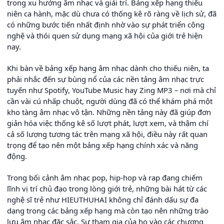
trong xu hướng âm nhạc và giải trí. Bảng xếp hạng thiếu
niên ca hành, mặc dù chưa có thống kê rõ ràng về lịch sử, đã
có những bước tiến nhất định nhờ vào sự phát triển công
nghệ và thói quen sử dụng mạng xã hội của giới trẻ hiện
nay.
Khi bàn về bảng xếp hạng âm nhạc dành cho thiếu niên, ta
phải nhắc đến sự bùng nổ của các nền tảng âm nhạc trực
tuyến như Spotify, YouTube Music hay Zing MP3 – nơi mà chỉ
cần vài cú nhấp chuột, người dùng đã có thể khám phá một
kho tàng âm nhạc vô tận. Những nền tảng này đã giúp đơn
giản hóa việc thống kê số lượt phát, lượt xem, và thậm chí
cả số lượng tương tác trên mạng xã hội, điều này rất quan
trọng để tạo nên một bảng xếp hạng chính xác và năng
động.
Trong bối cảnh âm nhạc pop, hip-hop và rap đang chiếm
lĩnh vị trí chủ đạo trong lòng giới trẻ, những bài hát từ các
nghệ sĩ trẻ như HIEUTHUHAI không chỉ đánh dấu sự đa
dạng trong các bảng xếp hạng mà còn tạo nên những trào
lưu âm nhạc đặc sắc. Sự tham gia của họ vào các chương