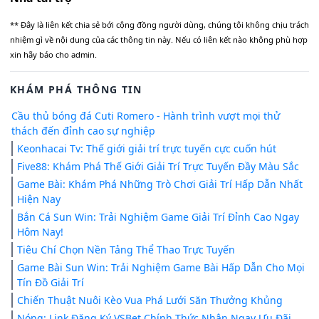
** Đây là liên kết chia sẻ bới cộng đồng người dùng, chúng tôi không chịu trách
nhiệm gì về nội dung của các thông tin này. Nếu có liên kết nào không phù hợp
xin hãy báo cho admin.
KHÁM PHÁ THÔNG TIN
Cầu thủ bóng đá Cuti Romero - Hành trình vượt mọi thử
thách đến đỉnh cao sự nghiệp
Keonhacai Tv: Thế giới giải trí trực tuyến cực cuốn hút
Five88: Khám Phá Thế Giới Giải Trí Trực Tuyến Đầy Màu Sắc
Game Bài: Khám Phá Những Trò Chơi Giải Trí Hấp Dẫn Nhất
Hiện Nay
Bắn Cá Sun Win: Trải Nghiệm Game Giải Trí Đỉnh Cao Ngay
Hôm Nay!
Tiêu Chí Chọn Nền Tảng Thể Thao Trực Tuyến
Game Bài Sun Win: Trải Nghiệm Game Bài Hấp Dẫn Cho Mọi
Tín Đồ Giải Trí
Chiến Thuật Nuôi Kèo Vua Phá Lưới Săn Thưởng Khủng
Nóng: Link Đăng Ký VSBet Chính Thức Nhận Ngay Ưu Đãi