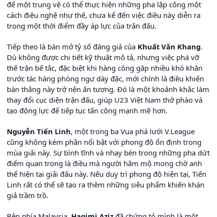
để một trung vệ có thể thực hiện những pha lập công một
cách điệu nghệ như thế, chưa kể đến việc điều này diễn ra
trong một thời điểm đầy áp lực của trận đấu.
Tiếp theo là bàn mở tỷ số đáng giá của
Khuất Văn Khang
.
Dù không được chi tiết kỹ thuật mô tả, nhưng việc phá vỡ
thế trận bế tắc, đặc biệt khi hàng công gặp nhiều khó khăn
trước tác hàng phòng ngự dày đặc, mới chính là điều khiến
bàn thắng này trở nên ấn tượng. Đó là một khoảnh khắc làm
thay đổi cục diện trận đấu, giúp U23 Việt Nam thở phào và
tạo động lực để tiếp tục tấn công mạnh mẽ hơn.
Nguyễn Tiến Linh
, một trong ba Vua phá lưới V.League
cũng không kém phần nổi bật với phong độ ổn định trong
mùa giải này. Sự bình tĩnh và nhạy bén trong những pha dứt
điểm quan trọng là điều mà người hâm mộ mong chờ anh
thể hiện tại giải đấu này. Nếu duy trì phong độ hiện tại, Tiến
Linh rất có thể sẽ tạo ra thêm những siêu phẩm khiến khán
giả trầm trồ.
Bên phía Malaysia,
Haqimi Aziz
đã chứng tỏ mình là một