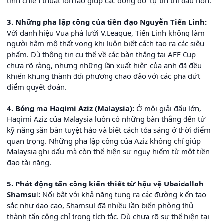
tính chiến thuật lớn lao giúp các đồng đội tự tin thi đấu hơn.
3. Những pha lập công của tiền đạo Nguyễn Tiến Linh:
Với danh hiệu Vua phá lưới V.League, Tiến Linh không làm
người hâm mộ thất vọng khi luôn biết cách tạo ra các siêu
phẩm. Dù thông tin cụ thể về các bàn thắng tại AFF Cup
chưa rõ ràng, nhưng những lần xuất hiện của anh đã đều
khiến khung thành đối phương chao đảo với các pha dứt
điểm quyết đoán.
4. Bóng ma Haqimi Aziz (Malaysia):
Ở mỗi giải đấu lớn,
Haqimi Aziz của Malaysia luôn có những bàn thắng đến từ
kỹ năng săn bàn tuyệt hảo và biết cách tỏa sáng ở thời điểm
quan trọng. Những pha lập công của Aziz không chỉ giúp
Malaysia ghi dấu mà còn thể hiện sự nguy hiểm từ một tiền
đạo tài năng.
5. Phát động tấn công kiến thiết từ hậu vệ Ubaidallah
Shamsul:
Nổi bật với khả năng tung ra các đường kiến tạo
sắc như dao cạo, Shamsul đã nhiều lần biến phòng thủ
thành tấn công chỉ trong tích tắc. Dù chưa rõ sự thể hiện tại