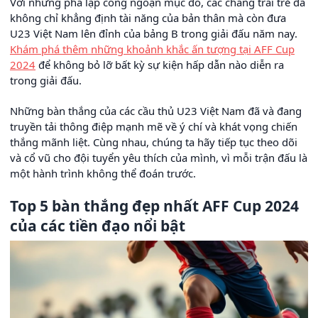
Với những pha lập công ngoạn mục đó, các chàng trai trẻ đã
không chỉ khẳng định tài năng của bản thân mà còn đưa
U23 Việt Nam lên đỉnh của bảng B trong giải đấu năm nay.
Khám phá thêm những khoảnh khắc ấn tượng tại AFF Cup
2024
để không bỏ lỡ bất kỳ sự kiện hấp dẫn nào diễn ra
trong giải đấu.
Những bàn thắng của các cầu thủ U23 Việt Nam đã và đang
truyền tải thông điệp mạnh mẽ về ý chí và khát vọng chiến
thắng mãnh liệt. Cùng nhau, chúng ta hãy tiếp tục theo dõi
và cổ vũ cho đội tuyển yêu thích của mình, vì mỗi trận đấu là
một hành trình không thể đoán trước.
Top 5 bàn thắng đẹp nhất AFF Cup 2024
của các tiền đạo nổi bật