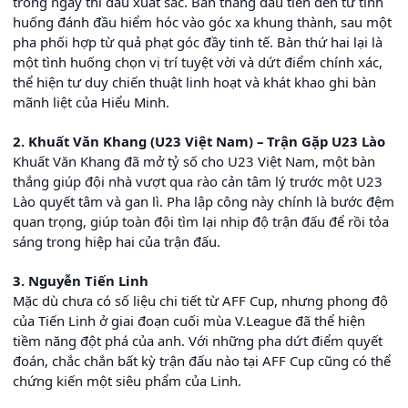
trong ngày thi đấu xuất sắc. Bàn thắng đầu tiên đến từ tình
huống đánh đầu hiểm hóc vào góc xa khung thành, sau một
pha phối hợp từ quả phạt góc đầy tinh tế. Bàn thứ hai lại là
một tình huống chọn vị trí tuyệt vời và dứt điểm chính xác,
thể hiện tư duy chiến thuật linh hoạt và khát khao ghi bàn
mãnh liệt của Hiểu Minh.
2. Khuất Văn Khang (U23 Việt Nam) – Trận Gặp U23 Lào
Khuất Văn Khang đã mở tỷ số cho U23 Việt Nam, một bàn
thắng giúp đội nhà vượt qua rào cản tâm lý trước một U23
Lào quyết tâm và gan lì. Pha lập công này chính là bước đệm
quan trọng, giúp toàn đội tìm lại nhịp độ trận đấu để rồi tỏa
sáng trong hiệp hai của trận đấu.
3. Nguyễn Tiến Linh
Mặc dù chưa có số liệu chi tiết từ AFF Cup, nhưng phong độ
của Tiến Linh ở giai đoạn cuối mùa V.League đã thể hiện
tiềm năng đột phá của anh. Với những pha dứt điểm quyết
đoán, chắc chắn bất kỳ trận đấu nào tại AFF Cup cũng có thể
chứng kiến một siêu phẩm của Linh.