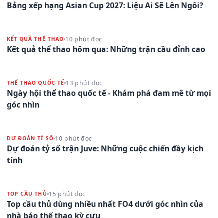
Bảng xếp hạng Asian Cup 2027: Liệu Ai Sẽ Lên Ngôi?
10 phút đọc
KẾT QUẢ THỂ THAO
Kết quả thể thao hôm qua: Những trận cầu đỉnh cao
13 phút đọc
THỂ THAO QUỐC TẾ
Ngày hội thể thao quốc tế - Khám phá đam mê từ mọi
góc nhìn
10 phút đọc
DỰ ĐOÁN TỈ SỐ
Dự đoán tỷ số trận Juve: Những cuộc chiến đầy kịch
tính
15 phút đọc
TOP CẦU THỦ
Top cầu thủ dùng nhiều nhất FO4 dưới góc nhìn của
nhà báo thể thao kỳ cựu