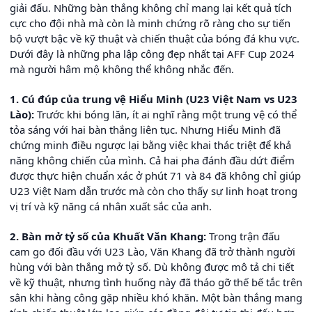
giải đấu. Những bàn thắng không chỉ mang lại kết quả tích
cực cho đội nhà mà còn là minh chứng rõ ràng cho sự tiến
bộ vượt bậc về kỹ thuật và chiến thuật của bóng đá khu vực.
Dưới đây là những pha lập công đẹp nhất tại AFF Cup 2024
mà người hâm mộ không thể không nhắc đến.
1. Cú đúp của trung vệ Hiểu Minh (U23 Việt Nam vs U23
Lào):
Trước khi bóng lăn, ít ai nghĩ rằng một trung vệ có thể
tỏa sáng với hai bàn thắng liên tục. Nhưng Hiểu Minh đã
chứng minh điều ngược lại bằng việc khai thác triệt để khả
năng không chiến của mình. Cả hai pha đánh đầu dứt điểm
được thực hiện chuẩn xác ở phút 71 và 84 đã không chỉ giúp
U23 Việt Nam dẫn trước mà còn cho thấy sự linh hoạt trong
vị trí và kỹ năng cá nhân xuất sắc của anh.
2. Bàn mở tỷ số của Khuất Văn Khang:
Trong trận đấu
cam go đối đầu với U23 Lào, Văn Khang đã trở thành người
hùng với bàn thắng mở tỷ số. Dù không được mô tả chi tiết
về kỹ thuật, nhưng tình huống này đã tháo gỡ thế bế tắc trên
sân khi hàng công gặp nhiều khó khăn. Một bàn thắng mang