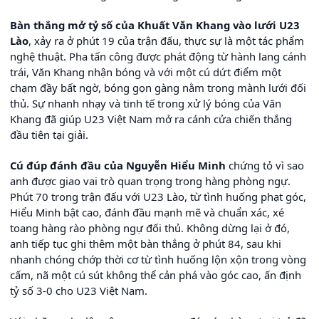
Bàn thắng mở tỷ số của Khuất Văn Khang vào lưới U23
Lào
, xảy ra ở phút 19 của trận đấu, thực sự là một tác phẩm
nghệ thuật. Pha tấn công được phát động từ hành lang cánh
trái, Văn Khang nhận bóng và với một cú dứt điểm một
chạm đầy bất ngờ, bóng gọn gàng nằm trong mành lưới đối
thủ. Sự nhanh nhạy và tinh tế trong xử lý bóng của Văn
Khang đã giúp U23 Việt Nam mở ra cánh cửa chiến thắng
đầu tiên tại giải.
Cú đúp đánh đầu của Nguyễn Hiểu Minh
chứng tỏ vì sao
anh được giao vai trò quan trọng trong hàng phòng ngự.
Phút 70 trong trận đấu với U23 Lào, từ tình huống phạt góc,
Hiểu Minh bật cao, đánh đầu mạnh mẽ và chuẩn xác, xé
toang hàng rào phòng ngự đối thủ. Không dừng lại ở đó,
anh tiếp tục ghi thêm một bàn thắng ở phút 84, sau khi
nhanh chóng chớp thời cơ từ tình huống lộn xộn trong vòng
cấm, nã một cú sút không thể cản phá vào góc cao, ấn định
tỷ số 3-0 cho U23 Việt Nam.