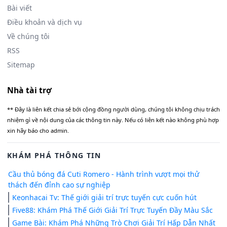
Bài viết
Điều khoản và dịch vụ
Về chúng tôi
RSS
Sitemap
Nhà tài trợ
** Đây là liên kết chia sẻ bới cộng đồng người dùng, chúng tôi không chịu trách
nhiệm gì về nội dung của các thông tin này. Nếu có liên kết nào không phù hợp
xin hãy báo cho admin.
KHÁM PHÁ THÔNG TIN
Cầu thủ bóng đá Cuti Romero - Hành trình vượt mọi thử
thách đến đỉnh cao sự nghiệp
Keonhacai Tv: Thế giới giải trí trực tuyến cực cuốn hút
Five88: Khám Phá Thế Giới Giải Trí Trực Tuyến Đầy Màu Sắc
Game Bài: Khám Phá Những Trò Chơi Giải Trí Hấp Dẫn Nhất