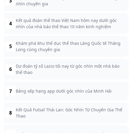
3
nhìn chuyên gia
Kết quả đoàn thể thao Việt Nam hôm nay dưới góc
4
nhìn của nhà báo thể thao 10 năm kinh nghiệm
Khám phá khu thể dục thể thao Làng Quốc tế Thăng
5
Long cùng chuyên gia
Dự đoán tỷ số Lazio tối nay từ góc nhìn một nhà báo
6
thể thao
7
Bảng xếp hạng app dưới góc nhìn của Minh Hải
Kết Quả Futsal Thái Lan: Góc Nhìn Từ Chuyên Gia Thể
8
Thao